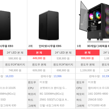
사무용 EB3
2위
인터넷/사무용 EB5
1위
3D게임/그래픽용 
24″ LED 본 체
본 체
24″ LED 본 체
본 체
24″
449,000 원
999,000 원
588,900 원
538,900 원
1,0
윈도우24″패키지
윈도우 본체
윈도우24″패키지
윈도우 본체
윈도우
748,900 원
609,000 원
698,900 원
1,159,000 원
1,2
량 :
16,033
판매수량 :
13,996
판매수량 :
10,33
미포함
미포함
윈도우
윈도우
크 i3 10105
코멧레이크 팬티엄 G...
랩터레이크 I3 1310
CPU
CPU
00MHz[8Gx1]
8G 3200MHz[8Gx1]
16G DDR5-4800
메모리
메모리
 SSD
256G SSD[TLC/앱코 A...
256GB SSD
하드
하드
장그래픽 630
인텔 내장그래픽 610
GTX1650 4GB
그래픽
그래픽