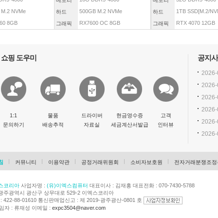
메모리
메모리
 M.2 NVMe
500GB M.2 NVMe
1TB SSD[M.2/NVM
하드
하드
60 8GB
RX7600 OC 8GB
RTX 4070 12GB
그래픽
그래픽
쇼핑 도우미
공지사
2026-
2026-
2026-
2026-
1:1
물품
드라이버
현금영수증
고객
2026-
문의하기
배송추적
자료실
세금계산서발급
인터뷰
2026-
침
커뮤니티
이용약관
공정거래위원회
소비자보호원
전자거래분쟁조정
스코리아
사업자명 :
(유)이엑스컴퓨터
대표이사 : 김재홍 대표전화 : 070-7430-5788
광주광역시 광산구 상무대로 529-2 이엑스코리아
422-88-01610 통신판매업신고 : 제 2019-광주광산-0801 호
자 : 류재성 이메일 :
expc3504@naver.com