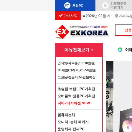
안내사항
★2026년 08월 카드 무이자/
상품
메뉴전체보기
인터넷/사무용[10~30만원]
3D게임/그래픽[20~50만원]
고성능/전문가[59만원이상]
초슬림 브랜드PC기획전
오버클럭 전용PC기획전
디아2레저렉션 NEW
컴퓨터본체
모니터+본체 패키지
운영체제 탑재PC