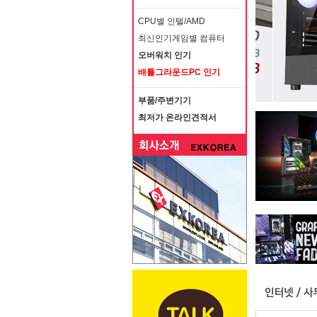
CPU별 인텔/AMD
최신인기게임별 컴퓨터
오버워치 인기
배틀그라운드PC 인기
부품/주변기기
최저가 온라인견적서