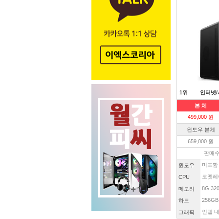
1위
인터넷/
본 체
499,000 원
윈도우 본체
659,000 원
판매수
미포함
윈도우
코멧레이
CPU
8G 32
메모리
256GB
하드
인텔 내
그래픽