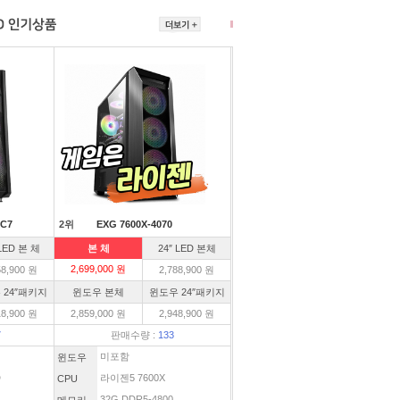
C7
2위
EXG 7600X-4070
 LED 본 체
본 체
24″ LED 본체
2,699,000 원
58,900 원
2,788,900 원
 24″패키지
윈도우 본체
윈도우 24″패키지
18,900 원
2,859,000 원
2,948,900 원
7
판매수량 :
133
미포함
윈도우
D
라이젠5 7600X
CPU
32G DDR5-4800