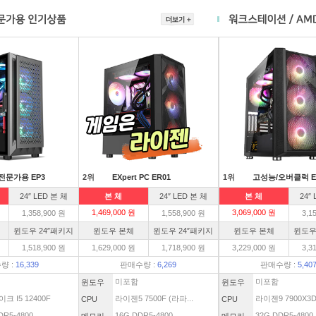
전문가용 EP3
2위
EXpert PC ER01
1위
고성능/오버클럭 E
24″ LED 본 체
본 체
24″ LED 본 체
본 체
24″
1,469,000 원
3,069,000 원
1,358,900 원
1,558,900 원
3,1
윈도우 24″패키지
윈도우 본체
윈도우 24″패키지
윈도우 본체
윈도우
1,518,900 원
1,629,000 원
1,718,900 원
3,229,000 원
3,3
량 :
16,339
판매수량 :
6,269
판매수량 :
5,40
미포함
미포함
윈도우
윈도우
크 I5 12400F
라이젠5 7500F (라파...
라이젠9 7900X3
CPU
CPU
DR5-4800
16G DDR5-4800
32G DDR5-4800