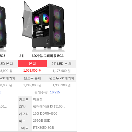
EG3
2위
3D게임/그래픽용 EG1
 LED 본 체
본 체
24″ LED 본 체
1,089,000 원
88,900 원
1,178,900 원
24″패키지
윈도우 본체
윈도우 24″패키지
48,900 원
1,249,000 원
1,338,900 원
0
판매수량 :
10,215
미포함
윈도우
0...
랩터레이크 I3 13100...
CPU
16G DDR5-4800
메모리
256GB SSD
하드
RTX3050 8GB
그래픽