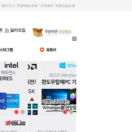
/
/
/
/
장바구니
주문/배송조회
고객센터
전화상담요청
존
딜러모집