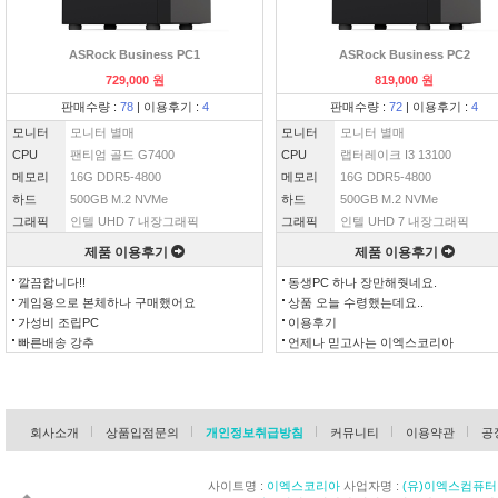
ASRock Business PC1
ASRock Business PC2
729,000 원
819,000 원
판매수량 :
78
| 이용후기 :
4
판매수량 :
72
| 이용후기 :
4
모니터
모니터 별매
모니터
모니터 별매
CPU
팬티엄 골드 G7400
CPU
랩터레이크 I3 13100
메모리
16G DDR5-4800
메모리
16G DDR5-4800
하드
500GB M.2 NVMe
하드
500GB M.2 NVMe
그래픽
인텔 UHD 7 내장그래픽
그래픽
인텔 UHD 7 내장그래픽
제품 이용후기
제품 이용후기
깔끔합니다!!
동생PC 하나 장만해줫네요.
게임용으로 본체하나 구매했어요
상품 오늘 수령했는데요..
가성비 조립PC
이용후기
빠른배송 강추
언제나 믿고사는 이엑스코리아
회사소개
상품입점문의
개인정보취급방침
커뮤니티
이용약관
공
사이트명 :
이엑스코리아
사업자명 :
(유)이엑스컴퓨터