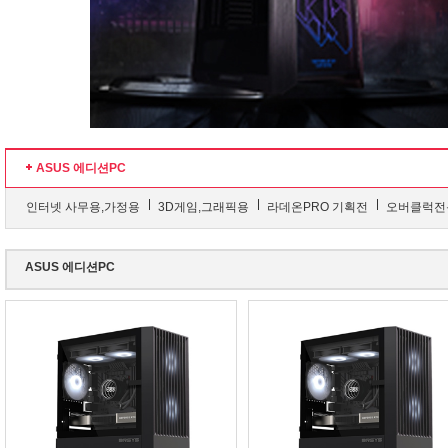
ASUS 에디션PC
인터넷 사무용,가정용
3D게임,그래픽용
라데온PRO 기획전
오버클럭전
ASUS 에디션PC