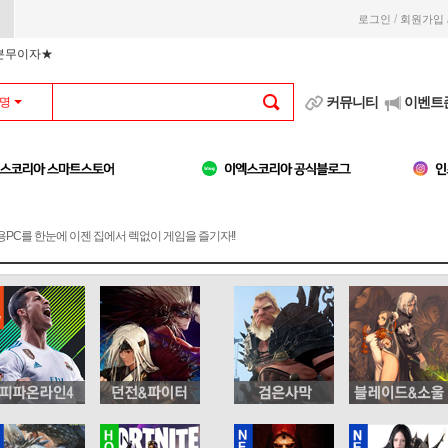
/
로그인
회원가입
부분무이자★
커뮤니티
이벤트
명
용PC를 한눈에 이젠 집에서 렉없이 게임을 즐기자!!