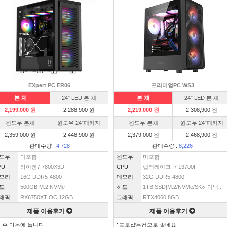
EXpert PC ER06
프리미엄PC WS3
본 체
24″ LED 본 체
본 체
24″ LED 본 체
2,199,000 원
2,288,900 원
2,219,000 원
2,308,900 원
윈도우 본체
윈도우 24″패키지
윈도우 본체
윈도우 24″패키지
2,359,000 원
2,448,900 원
2,379,000 원
2,468,900 원
판매수량 :
4,728
판매수량 :
8,226
도우
미포함
윈도우
미포함
PU
라이젠7 7800X3D
CPU
랩터레이크 I7 13700F
모리
16G DDR5-4800
메모리
32G DDR5-4800
드
500GB M.2 NVMe
하드
1TB SSD[M.2/NVMe/SK하이닉...
래픽
RX6750XT OC 12GB
그래픽
RTX4060 8GB
제품 이용후기
제품 이용후기
아주 마음에 듭니다
포토샵용컴으로 좋네요