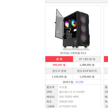
3D게임/그래픽용 EG3
본 체
24″ LED 본 체
999,000 원
1,088,900 원
윈도우 본체
윈도우24″패키지
1,159,000 원
1,248,900 원
판매수량 :
10,330
윈도우
미포함
윈
CPU
랩터레이크 I3 13100F
C
메모리
16G DDR5-4800
메
하드
256GB SSD
하
그래픽
GTX1650 4GB
그