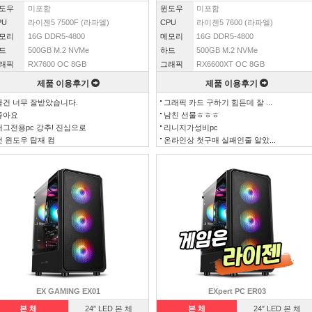
도우
미포함
윈도우
미포함
PU
라이젠5 7500F (라파엘)
CPU
라이젠5 7600 (라파엘)
모리
16G DDR5-4800
메모리
16G DDR5-4800
드
500GB M.2 NVMe
하드
500GB M.2 NVMe
래픽
RX7600 OC 8GB
그래픽
RX6600XT OC 8GB
제품 이용후기
제품 이용후기
물건 너무 잘받았습니다.
그래픽 카드 구하기 힘든데 잘 ...
좋아요
남친 선물ㅎㅎㅎ
배그전용pc 강추! 진심으로
리니지가성비pc
첫 윈도우 탑재 컴
온라인상 첫구매 실패인줄 알았...
EX GAMING EX01
EXpert PC ER03
본 체
24″ LED 본 체
본 체
24″ LED 본 체