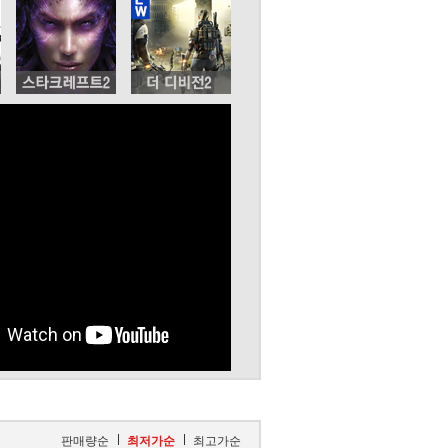
판매량순
최저가순
최고가순