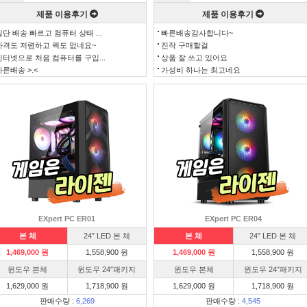
제품 이용후기
제품 이용후기
일단 배송 빠르고 컴퓨터 상태 ...
빠른배송감사합니다~
가격도 저렴하고 렉도 없네요~
진작 구매할걸
인터넷으로 처음 컴퓨터를 구입...
상품 잘 쓰고 있어요
빠른배송 >.<
가성비 하나는 최고네요
EXpert PC ER01
EXpert PC ER04
본 체
24″ LED 본 체
본 체
24″ LED 본 체
1,469,000 원
1,558,900 원
1,469,000 원
1,558,900 원
윈도우 본체
윈도우 24″패키지
윈도우 본체
윈도우 24″패키지
1,629,000 원
1,718,900 원
1,629,000 원
1,718,900 원
판매수량 :
6,269
판매수량 :
4,545