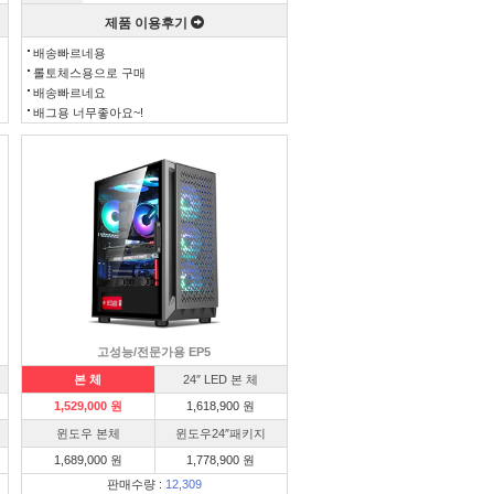
제품 이용후기
배송빠르네용
롤토체스용으로 구매
배송빠르네요
배그용 너무좋아요~!
고성능/전문가용 EP5
본 체
24″ LED 본 체
1,529,000 원
1,618,900 원
윈도우 본체
윈도우24″패키지
1,689,000 원
1,778,900 원
판매수량 :
12,309