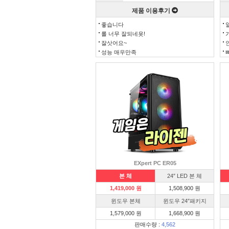
제품 이용후기
좋습니다
롤 너무 잘되네욧!
잘삿어요~
성능 매우만족
EXpert PC ER05
본 체
24″ LED 본 체
1,419,000 원
1,508,900 원
윈도우 본체
윈도우 24″패키지
1,579,000 원
1,668,900 원
판매수량 :
4,562