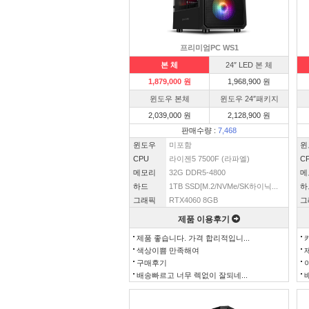
프리미엄PC WS1
본 체
24″ LED 본 체
1,879,000 원
1,968,900 원
윈도우 본체
윈도우 24″패키지
2,039,000 원
2,128,900 원
판매수량 :
7,468
윈도우
미포함
윈
CPU
라이젠5 7500F (라파엘)
C
메모리
32G DDR5-4800
메
하드
1TB SSD[M.2/NVMe/SK하이닉...
하
그래픽
RTX4060 8GB
그
제품 이용후기
제품 좋습니다. 가격 합리적입니...
색상이쁨 만족해여
구매후기
배송빠르고 너무 렉없이 잘되네...