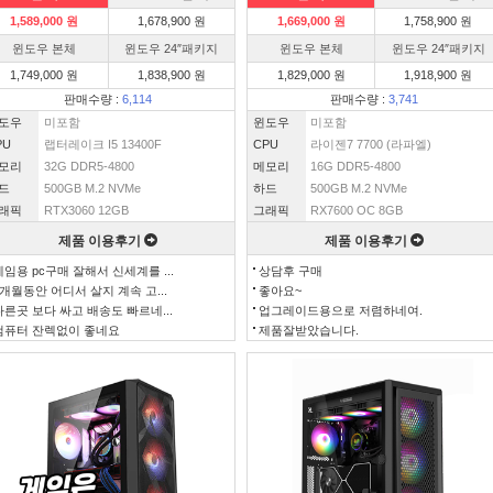
1,589,000 원
1,678,900 원
1,669,000 원
1,758,900 원
윈도우 본체
윈도우 24″패키지
윈도우 본체
윈도우 24″패키지
1,749,000 원
1,838,900 원
1,829,000 원
1,918,900 원
판매수량 :
6,114
판매수량 :
3,741
도우
미포함
윈도우
미포함
PU
랩터레이크 I5 13400F
CPU
라이젠7 7700 (라파엘)
모리
32G DDR5-4800
메모리
16G DDR5-4800
드
500GB M.2 NVMe
하드
500GB M.2 NVMe
래픽
RTX3060 12GB
그래픽
RX7600 OC 8GB
제품 이용후기
제품 이용후기
게임용 pc구매 잘해서 신세계를 ...
상담후 구매
3개월동안 어디서 살지 계속 고...
좋아요~
다른곳 보다 싸고 배송도 빠르네...
업그레이드용으로 저렴하네여.
컴퓨터 잔렉없이 좋네요
제품잘받았습니다.