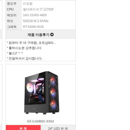
윈도우
미포함
CPU
엘더레이크 I7 12700F
메모리
16G DDR5-4800
하드
500GB M.2 NVMe
그래픽
RTX3060 8GB
제품 이용후기
컴퓨터 두 대 구매함, 포토샵&라...
롤하시는분 강추합니다
블소2ㄱㄱ
친절하셔서 감사합니다.
EX GAMING EX02
본 체
24″ LED 본 체