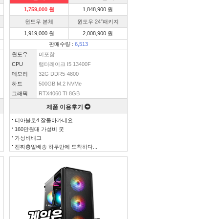
1,759,000 원
1,848,900 원
윈도우 본체
윈도우 24″패키지
1,919,000 원
2,008,900 원
판매수량 :
6,513
윈도우
미포함
CPU
랩터레이크 I5 13400F
메모리
32G DDR5-4800
하드
500GB M.2 NVMe
그래픽
RTX4060 TI 8GB
제품 이용후기
디아블로4 잘돌아가네요
160만원대 가성비 굿
가성비배그
진짜총알배송 하루만에 도착하다...