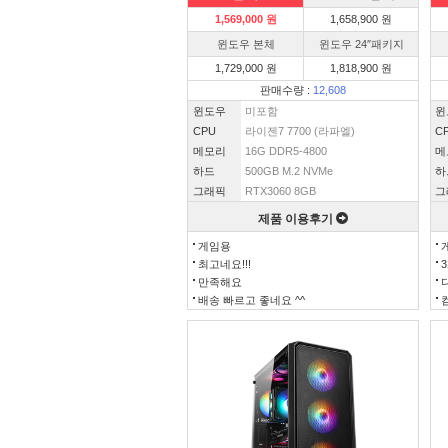
1,569,000 원
1,658,900 원
윈도우 본체
윈도우 24″패키지
1,729,000 원
1,818,900 원
판매수량 :
12,608
윈도우
미포함
윈
CPU
라이젠7 7700 (라파엘)
C
메모리
16G DDR5-4800
메
하드
500GB M.2 NVMe
하
그래픽
RTX3060 8GB
그
제품 이용후기
게임용
최고네요!!!
만족해요
배송 빠르고 좋네요 ^^