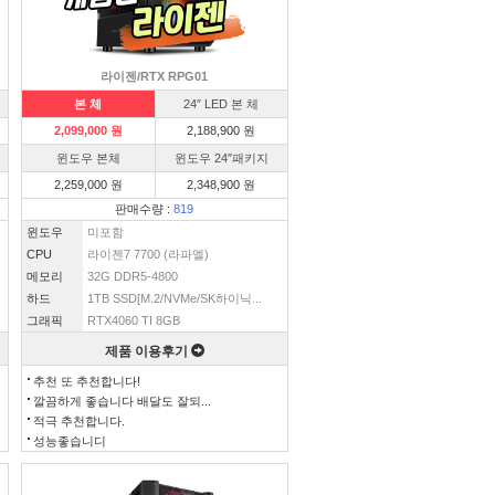
라이젠/RTX RPG01
본 체
24″ LED 본 체
2,099,000 원
2,188,900 원
윈도우 본체
윈도우 24″패키지
2,259,000 원
2,348,900 원
판매수량 :
819
윈도우
미포함
CPU
라이젠7 7700 (라파엘)
메모리
32G DDR5-4800
하드
1TB SSD[M.2/NVMe/SK하이닉...
그래픽
RTX4060 TI 8GB
제품 이용후기
추천 또 추천합니다!
깔끔하게 좋습니다 배달도 잘되...
적극 추천합니다.
성능좋습니디