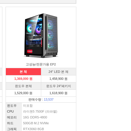
고성능/전문가용 EP2
본 체
24″ LED 본 체
1,369,000 원
1,458,900 원
윈도우 본체
윈도우 24″패키지
1,529,000 원
1,618,900 원
판매수량 :
13,537
윈도우
미포함
CPU
라이젠5 7500F (라파엘)
메모리
16G DDR5-4800
하드
500GB M.2 NVMe
그래픽
RTX3060 8GB