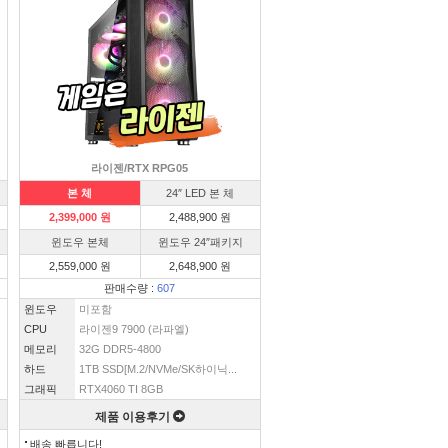
라이젠/RTX RPG05
본 체
24″ LED 본 체
2,399,000 원
2,488,900 원
윈도우 본체
윈도우 24″패키지
2,559,000 원
2,648,900 원
판매수량 :
607
윈도우
미포함
CPU
라이젠9 7900 (라파엘)
메모리
32G DDR5-4800
하드
1TB SSD[M.2/NVMe/SK하이닉...
그래픽
RTX4060 TI 8GB
제품 이용후기
배송 빠릅니다!