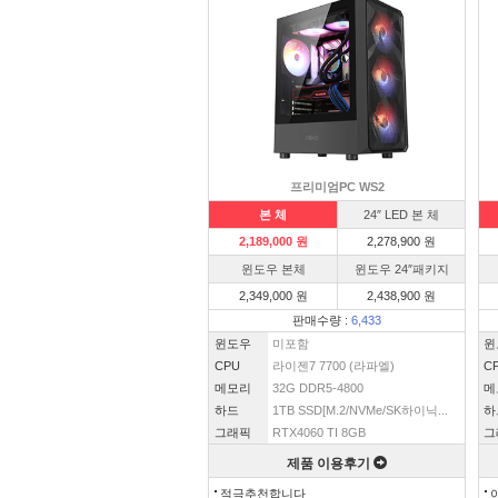
프리미엄PC WS2
본 체
24″ LED 본 체
2,189,000 원
2,278,900 원
윈도우 본체
윈도우 24″패키지
2,349,000 원
2,438,900 원
판매수량 :
6,433
윈도우
미포함
윈
CPU
라이젠7 7700 (라파엘)
C
메모리
32G DDR5-4800
메
하드
1TB SSD[M.2/NVMe/SK하이닉...
하
그래픽
RTX4060 TI 8GB
그
제품 이용후기
적극추천합니다