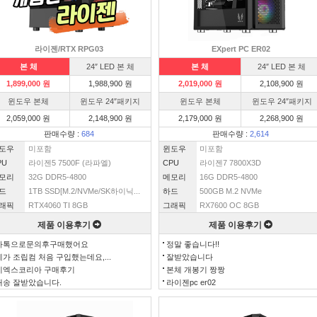
라이젠/RTX RPG03
EXpert PC ER02
본 체
24″ LED 본 체
본 체
24″ LED 본 체
1,899,000 원
1,988,900 원
2,019,000 원
2,108,900 원
윈도우 본체
윈도우 24″패키지
윈도우 본체
윈도우 24″패키지
2,059,000 원
2,148,900 원
2,179,000 원
2,268,900 원
판매수량 :
684
판매수량 :
2,614
도우
미포함
윈도우
미포함
PU
라이젠5 7500F (라파엘)
CPU
라이젠7 7800X3D
모리
32G DDR5-4800
메모리
16G DDR5-4800
드
1TB SSD[M.2/NVMe/SK하이닉...
하드
500GB M.2 NVMe
래픽
RTX4060 TI 8GB
그래픽
RX7600 OC 8GB
제품 이용후기
제품 이용후기
카톡으로문의후구매했어요
정말 좋습니다!!
제가 조립컴 처음 구입했는데요,...
잘받았습니다
이엑스코리아 구매후기
본체 개봉기 짱짱
배송 잘받았습니다.
라이젠pc er02