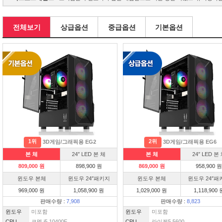
전체보기
상급옵션
중급옵션
기본옵션
1위
2위
3D게임/그래픽용 EG2
3D게임/그래픽용 EG6
본 체
24″ LED 본 체
본 체
24″ LED 본
809,000 원
898,900 원
869,000 원
958,900 원
윈도우 본체
윈도우 24″패키지
윈도우 본체
윈도우 24″패
969,000 원
1,058,900 원
1,029,000 원
1,118,900 
판매수량 :
7,908
판매수량 :
8,823
윈도우
미포함
윈도우
미포함
CPU
코멧 i5 10400F
CPU
라이젠5 5600