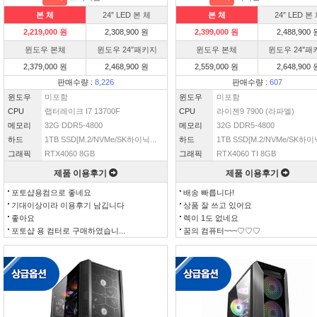
본 체
24″ LED 본 체
본 체
24″ LED 본
2,219,000 원
2,308,900 원
2,399,000 원
2,488,900 
윈도우 본체
윈도우 24″패키지
윈도우 본체
윈도우 24″패
2,379,000 원
2,468,900 원
2,559,000 원
2,648,900 
판매수량 :
8,226
판매수량 :
607
윈도우
미포함
윈도우
미포함
CPU
랩터레이크 I7 13700F
CPU
라이젠9 7900 (라파엘)
메모리
32G DDR5-4800
메모리
32G DDR5-4800
하드
1TB SSD[M.2/NVMe/SK하이닉...
하드
1TB SSD[M.2/NVMe/SK하이닉
그래픽
RTX4060 8GB
그래픽
RTX4060 TI 8GB
제품 이용후기
제품 이용후기
포토샵용컴으로 좋네요
배송 빠릅니다!
기대이상이라 이용후기 남깁니다
상품 잘 쓰고 있어요
좋아요
렉이 1도 없네요
포토샵 용 컴터로 구매하였습니...
꿈의 컴퓨터~~~♡♡♡