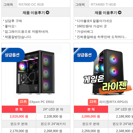
그래픽
RX7600 OC 8GB
그래픽
RTX4060 TI 8GB
제품 이용후기
제품 이용후기
상담후 구매
디아블로4 잘돌아가네요
좋아요~
160만원대 가성비 굿
업그레이드용으로 저렴하네여.
가성비배그
제품잘받았습니다.
진짜총알배송 하루만에 도착하다...
21위
22위
EXpert PC ER02
라이젠/RTX RPG01
본 체
24″ LED 본 체
본 체
24″ LED 본
2,019,000 원
2,108,900 원
2,099,000 원
2,188,900 
윈도우 본체
윈도우 24″패키지
윈도우 본체
윈도우 24″패
2,179,000 원
2,268,900 원
2,259,000 원
2,348,900 