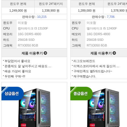
윈도우 본체
윈도우 24″패키지
윈도우 본체
윈도우 24″패
1,249,000 원
1,338,900 원
1,289,000 원
1,378,900 
판매수량 :
10,215
판매수량 :
7,706
윈도우
미포함
윈도우
미포함
CPU
랩터레이크 I3 13100F
CPU
엘더레이크 I5 12400F
메모리
16G DDR5-4800
메모리
16G DDR5-4800
하드
256GB SSD
하드
256GB SSD
그래픽
RTX3050 8GB
그래픽
RTX3050 8GB
제품 이용후기
제품 이용후기
부담없어서 좋네요
리그오브레전드
완충제도 잘 넣어주시고 배송도 ...
이엑스코리아에서 싸게 잘산거 ...
배송 가성비 좋아요
구매만족도 별5개드립니다~
두번째 구매~!!!
재구매했습니다.