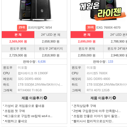
29위
30위
프리미엄PC WS4
EXG 7600X-4070
본 체
24″ LED 본 체
본 체
24″ LED 본
2,569,000 원
2,658,900 원
2,699,000 원
2,788,900 
윈도우 본체
윈도우 24″패키지
윈도우 본체
윈도우 24″패
2,729,000 원
2,818,900 원
2,859,000 원
2,948,900 
판매수량 :
6,636
판매수량 :
133
윈도우
미포함
윈도우
미포함
CPU
랩터레이크 I9 13900F
CPU
라이젠5 7600X
메모리
32G DDR5-4800
메모리
32G DDR5-4800
하드
1TB SSD[M.2/NVMe/SK하이닉...
하드
1TB SSD[M.2/NVMe/SK하이닉
그래픽
RTX4060 TI 8GB
그래픽
RTX 4070 12GB
제품 이용후기
제품 이용후기
가성비 굳 게임용으로 좋네용
견적상담후 구매
조립컴 첫 구매
2번째 구입중인데 아주 만족합니...
배그용으로 구입한 os탑재 ws4 o...
조립컴 안좋은 이야기 많이 들었...
저렴하고 좋네요
빨리사서 합리적으로샀지만..