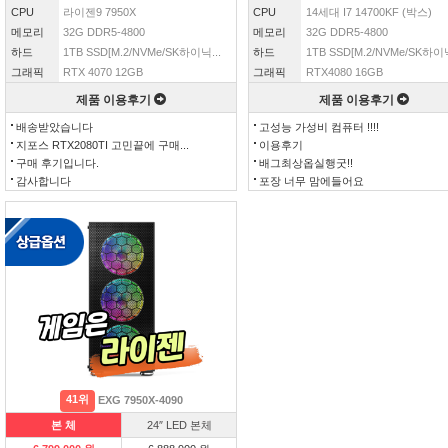
CPU
라이젠9 7950X
CPU
14세대 I7 14700KF (박스)
메모리
32G DDR5-4800
메모리
32G DDR5-4800
하드
1TB SSD[M.2/NVMe/SK하이닉...
하드
1TB SSD[M.2/NVMe/SK하이닉
그래픽
RTX 4070 12GB
그래픽
RTX4080 16GB
제품 이용후기
제품 이용후기
배송받았습니다
고성능 가성비 컴퓨터 !!!!
지포스 RTX2080TI 고민끝에 구매...
이용후기
구매 후기입니다.
배그최상옵실행굿!!
감사합니다
포장 너무 맘에들어요
41위
EXG 7950X-4090
본 체
24″ LED 본체