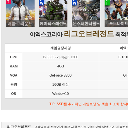
리그오브레전드
이엑스코리아
최적화
게임권장사양
이엑
CPU
I5 3300 / 라이젠3 1200
I3 13
RAM
4GB
VGA
GeForce 8800
GT
용량
16GB 이상
OS
Window10
TIP- SSD를 추가하면 게임로딩 및 렉을 최소화 합니
리그오브레전드
고객님들의 선호가가 높은 제품순으로 기본 정렬 되었으며, 사용하는