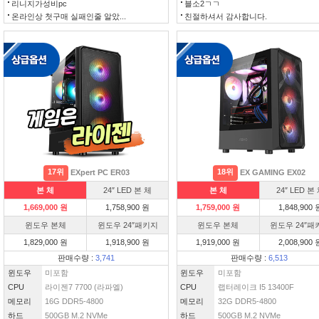
리니지가성비pc
블소2ㄱㄱ
온라인상 첫구매 실패인줄 알았...
친절하셔서 감사합니다.
17위
18위
EXpert PC ER03
EX GAMING EX02
본 체
24″ LED 본 체
본 체
24″ LED 본
1,669,000 원
1,758,900 원
1,759,000 원
1,848,900 
윈도우 본체
윈도우 24″패키지
윈도우 본체
윈도우 24″패
1,829,000 원
1,918,900 원
1,919,000 원
2,008,900 
판매수량 :
3,741
판매수량 :
6,513
윈도우
미포함
윈도우
미포함
CPU
라이젠7 7700 (라파엘)
CPU
랩터레이크 I5 13400F
메모리
16G DDR5-4800
메모리
32G DDR5-4800
하드
500GB M.2 NVMe
하드
500GB M.2 NVMe