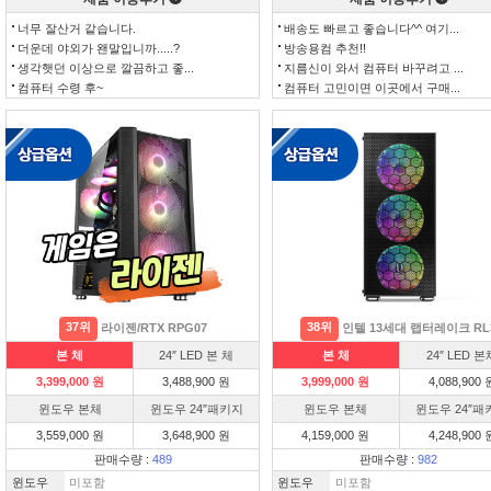
너무 잘산거 같습니다.
배송도 빠르고 좋습니다^^ 여기...
더운데 야외가 왠말입니까.....?
방송용컴 추천!!
생각햇던 이상으로 깔끔하고 좋...
지름신이 와서 컴퓨터 바꾸려고 ...
컴퓨터 수령 후~
컴퓨터 고민이면 이곳에서 구매...
37위
38위
라이젠/RTX RPG07
인텔 13세대 랩터레이크 RL
본 체
24″ LED 본 체
본 체
24″ LED 본
3,399,000 원
3,488,900 원
3,999,000 원
4,088,900 
윈도우 본체
윈도우 24″패키지
윈도우 본체
윈도우 24″패
3,559,000 원
3,648,900 원
4,159,000 원
4,248,900 
판매수량 :
489
판매수량 :
982
윈도우
미포함
윈도우
미포함