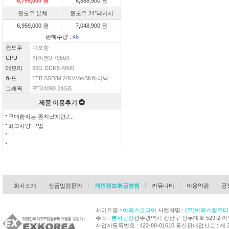
6,799,000 원
6,888,900 원
윈도우 본체
윈도우 24″패키지
6,959,000 원
7,048,900 원
판매수량 :
46
윈도우
미포함
CPU
라이젠9 7950X
메모리
32G DDR5-4800
하드
1TB SSD[M.2/NVMe/SK하이닉...
그래픽
RTX4090 24GB
제품 이용후기
구매한지는 좀지났지만./...
최고사양 구입
회사소개
상품입점문의
개인정보취급방침
커뮤니티
이용약관
공
사이트명 :
이엑스코리아
사업자명 :
(유)이엑스컴퓨터
주소 :
본사공장
광주광역시 광산구 상무대로 529-2 
사업자등록번호 : 422-88-01610 통신판매업신고 : 제 