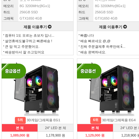
메모리
8G 3200MHz[8Gx1]
메모리
8G 3200MHz[8Gx1]
하드
256GB SSD
하드
256GB SSD
그래픽
GTX1650 4GB
그래픽
GTX1650 4GB
제품 이용후기
제품 이용후기
컴퓨터 1도 모르는 초보자 입니...
빠릅니다
설연휴에도불구하고 빠른배송 !
배송 빠르네요 @,@
큰 맘 먹고 주문했어요.
진짜 주문결제후 하루만에 ǩ...
배송받아서 잘 쓰고있어요
배송 완벽하네요.
5위
6위
3D게임/그래픽용 EG1
3D게임/그래픽용 EG4
본 체
24″ LED 본 체
본 체
24″ LED 본
1,089,000 원
1,178,900 원
1,129,000 원
1,218,900 