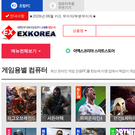
★2026년 08월 카드 무이자/부분무이자★
안내사항
상품명
메뉴전체보기
게임용별 컴퓨터
최신 온라인 게임 전용PC를 한눈에 이젠 집에서 렉없이 게임