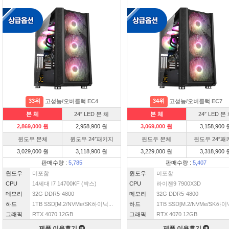
33위
34위
고성능/오버클럭 EC4
고성능/오버클럭 EC7
본 체
24″ LED 본 체
본 체
24″ LED 본
2,869,000 원
2,958,900 원
3,069,000 원
3,158,900 
윈도우 본체
윈도우 24″패키지
윈도우 본체
윈도우 24″패
3,029,000 원
3,118,900 원
3,229,000 원
3,318,900 
판매수량 :
5,785
판매수량 :
5,407
윈도우
미포함
윈도우
미포함
CPU
14세대 I7 14700KF (박스)
CPU
라이젠9 7900X3D
메모리
32G DDR5-4800
메모리
32G DDR5-4800
하드
1TB SSD[M.2/NVMe/SK하이닉...
하드
1TB SSD[M.2/NVMe/SK하이닉
그래픽
RTX 4070 12GB
그래픽
RTX 4070 12GB
제품 이용후기
제품 이용후기