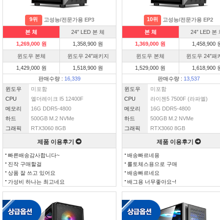
9위
10위
고성능/전문가용 EP3
고성능/전문가용 EP2
본 체
24″ LED 본 체
본 체
24″ LED 본
1,269,000 원
1,358,900 원
1,369,000 원
1,458,900 
윈도우 본체
윈도우 24″패키지
윈도우 본체
윈도우 24″패
1,429,000 원
1,518,900 원
1,529,000 원
1,618,900 
판매수량 :
16,339
판매수량 :
13,537
윈도우
미포함
윈도우
미포함
CPU
엘더레이크 I5 12400F
CPU
라이젠5 7500F (라파엘)
메모리
16G DDR5-4800
메모리
16G DDR5-4800
하드
500GB M.2 NVMe
하드
500GB M.2 NVMe
그래픽
RTX3060 8GB
그래픽
RTX3060 8GB
제품 이용후기
제품 이용후기
빠른배송감사합니다~
배송빠르네용
진작 구매할걸
롤토체스용으로 구매
상품 잘 쓰고 있어요
배송빠르네요
가성비 하나는 최고네요
배그용 너무좋아요~!