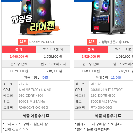
13위
14위
EXpert PC ER04
고성능/전문가용 EP5
본 체
24″ LED 본 체
본 체
24″ LED 본
1,469,000 원
1,558,900 원
1,529,000 원
1,618,900 
윈도우 본체
윈도우 24″패키지
윈도우 본체
윈도우24″패
1,629,000 원
1,718,900 원
1,689,000 원
1,778,900 
판매수량 :
4,545
판매수량 :
12,309
윈도우
미포함
윈도우
미포함
CPU
라이젠5 7600 (라파엘)
CPU
엘더레이크 I7 12700F
메모리
16G DDR5-4800
메모리
16G DDR5-4800
하드
500GB M.2 NVMe
하드
500GB M.2 NVMe
그래픽
RX6600XT OC 8GB
그래픽
RTX3060 8GB
제품 이용후기
제품 이용후기
그래픽 카드 구하기 힘든데 잘 ...
컴퓨터 두 대 구매함, 포토샵&라...
남친 선물ㅎㅎㅎ
롤하시는분 강추합니다