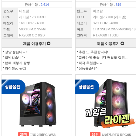
판매수량 :
2,614
판매수량 :
819
윈도우
미포함
윈도우
미포함
CPU
라이젠7 7800X3D
CPU
라이젠7 7700 (라파엘)
메모리
16G DDR5-4800
메모리
32G DDR5-4800
하드
500GB M.2 NVMe
하드
1TB SSD[M.2/NVMe/SK하이닉
그래픽
RX7600 OC 8GB
그래픽
RTX4060 TI 8GB
제품 이용후기
제품 이용후기
정말 좋습니다!!
추천 또 추천합니다!
잘받았습니다
깔끔하게 좋습니다 배달도 잘되...
본체 개봉기 짱짱
적극 추천합니다.
라이젠pc er02
성능좋습니디
25위
26위
프리미엄PC WS3
라이젠/RTX RPG05