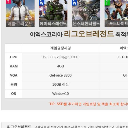
리그오브레전드
이엑스코리아
최적화
게임권장사양
이엑
CPU
I5 3300 / 라이젠3 1200
I3 13
RAM
4GB
VGA
GeForce 8800
GT
용량
16GB 이상
OS
Window10
TIP- SSD를 추가하면 게임로딩 및 렉을 최소화 합니
리그오브레전드
고객님들의 선호가가 높은 제품순으로 기본 정렬 되었으며, 사용하는