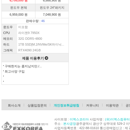
6,799,000 원
6,888,900 원
윈도우 본체
윈도우 24″패키지
6,959,000 원
7,048,900 원
판매수량 :
46
윈도우
미포함
CPU
라이젠9 7950X
메모리
32G DDR5-4800
하드
1TB SSD[M.2/NVMe/SK하이닉...
그래픽
RTX4090 24GB
제품 이용후기
구매한지는 좀지났지만./...
최고사양 구입
회사소개
상품입점문의
개인정보취급방침
커뮤니티
이용약관
공
사이트명 :
이엑스코리아
사업자명 :
(유)이엑스컴퓨터
주소 :
본사공장
광주광역시 광산구 상무대로 529-2 
사업자등록번호 : 422-88-01610 통신판매업신고 : 제 