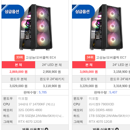
33위
34위
고성능/오버클럭 EC4
고성능/오버클럭 EC7
본 체
24″ LED 본 체
본 체
24″ LED 본
2,869,000 원
2,958,900 원
3,069,000 원
3,158,900 
윈도우 본체
윈도우 24″패키지
윈도우 본체
윈도우 24″패
3,029,000 원
3,118,900 원
3,229,000 원
3,318,900 
판매수량 :
5,785
판매수량 :
5,407
윈도우
미포함
윈도우
미포함
CPU
14세대 I7 14700KF (박스)
CPU
라이젠9 7900X3D
메모리
32G DDR5-4800
메모리
32G DDR5-4800
하드
1TB SSD[M.2/NVMe/SK하이닉...
하드
1TB SSD[M.2/NVMe/SK하이닉
그래픽
RTX 4070 12GB
그래픽
RTX 4070 12GB
제품 이용후기
제품 이용후기