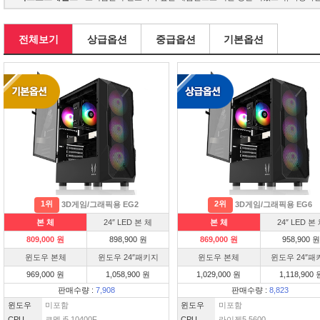
전체보기
상급옵션
중급옵션
기본옵션
1위
2위
3D게임/그래픽용 EG2
3D게임/그래픽용 EG6
본 체
24″ LED 본 체
본 체
24″ LED 본
809,000 원
898,900 원
869,000 원
958,900 원
윈도우 본체
윈도우 24″패키지
윈도우 본체
윈도우 24″패
969,000 원
1,058,900 원
1,029,000 원
1,118,900 
판매수량 :
7,908
판매수량 :
8,823
윈도우
미포함
윈도우
미포함
CPU
코멧 i5 10400F
CPU
라이젠5 5600