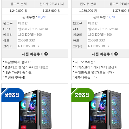
윈도우 본체
윈도우 24″패키지
윈도우 본체
윈도우 24″패
1,249,000 원
1,338,900 원
1,289,000 원
1,378,900 
판매수량 :
10,215
판매수량 :
7,706
윈도우
미포함
윈도우
미포함
CPU
랩터레이크 I3 13100F
CPU
엘더레이크 I5 12400F
메모리
16G DDR5-4800
메모리
16G DDR5-4800
하드
256GB SSD
하드
256GB SSD
그래픽
RTX3050 8GB
그래픽
RTX3050 8GB
제품 이용후기
제품 이용후기
부담없어서 좋네요
리그오브레전드
완충제도 잘 넣어주시고 배송도 ...
이엑스코리아에서 싸게 잘산거 ...
배송 가성비 좋아요
구매만족도 별5개드립니다~
두번째 구매~!!!
재구매했습니다.