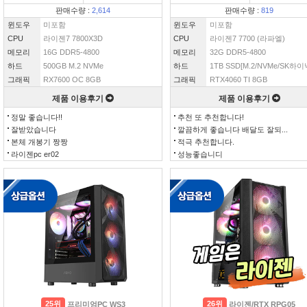
판매수량 :
2,614
판매수량 :
819
윈도우
미포함
윈도우
미포함
CPU
라이젠7 7800X3D
CPU
라이젠7 7700 (라파엘)
메모리
16G DDR5-4800
메모리
32G DDR5-4800
하드
500GB M.2 NVMe
하드
1TB SSD[M.2/NVMe/SK하이닉
그래픽
RX7600 OC 8GB
그래픽
RTX4060 TI 8GB
제품 이용후기
제품 이용후기
정말 좋습니다!!
추천 또 추천합니다!
잘받았습니다
깔끔하게 좋습니다 배달도 잘되...
본체 개봉기 짱짱
적극 추천합니다.
라이젠pc er02
성능좋습니디
25위
26위
프리미엄PC WS3
라이젠/RTX RPG05