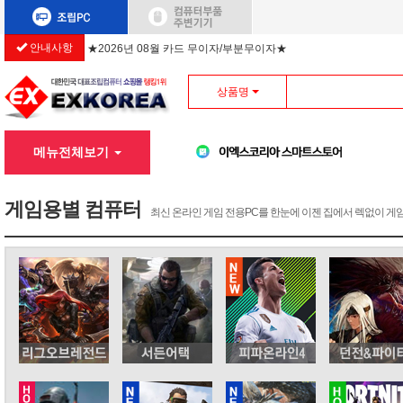
안내사항
★2026년 08월 카드 무이자/부분무이자★
상품명
메뉴전체보기
게임용별 컴퓨터
최신 온라인 게임 전용PC를 한눈에 이젠 집에서 렉없이 게임