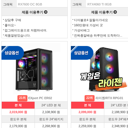
그래픽
RX7600 OC 8GB
그래픽
RTX4060 TI 8GB
제품 이용후기
제품 이용후기
상담후 구매
디아블로4 잘돌아가네요
좋아요~
160만원대 가성비 굿
업그레이드용으로 저렴하네여.
가성비배그
제품잘받았습니다.
진짜총알배송 하루만에 도착하다...
21위
22위
EXpert PC ER02
라이젠/RTX RPG01
본 체
24″ LED 본 체
본 체
24″ LED 본
2,019,000 원
2,108,900 원
2,099,000 원
2,188,900 
윈도우 본체
윈도우 24″패키지
윈도우 본체
윈도우 24″패
2,179,000 원
2,268,900 원
2,259,000 원
2,348,900 