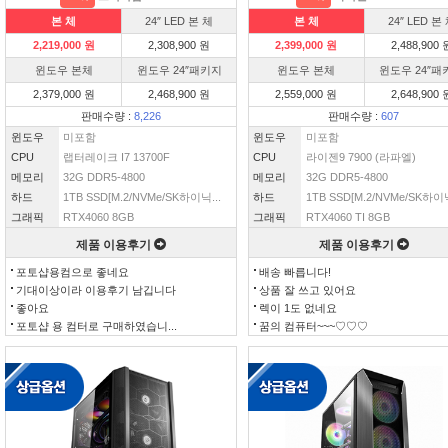
본 체
24″ LED 본 체
본 체
24″ LED 본
2,219,000 원
2,308,900 원
2,399,000 원
2,488,900 
윈도우 본체
윈도우 24″패키지
윈도우 본체
윈도우 24″패
2,379,000 원
2,468,900 원
2,559,000 원
2,648,900 
판매수량 :
8,226
판매수량 :
607
윈도우
미포함
윈도우
미포함
CPU
랩터레이크 I7 13700F
CPU
라이젠9 7900 (라파엘)
메모리
32G DDR5-4800
메모리
32G DDR5-4800
하드
1TB SSD[M.2/NVMe/SK하이닉...
하드
1TB SSD[M.2/NVMe/SK하이닉
그래픽
RTX4060 8GB
그래픽
RTX4060 TI 8GB
제품 이용후기
제품 이용후기
포토샵용컴으로 좋네요
배송 빠릅니다!
기대이상이라 이용후기 남깁니다
상품 잘 쓰고 있어요
좋아요
렉이 1도 없네요
포토샵 용 컴터로 구매하였습니...
꿈의 컴퓨터~~~♡♡♡