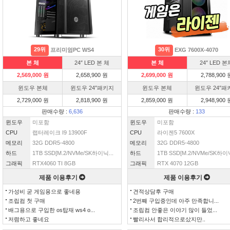
29위
30위
프리미엄PC WS4
EXG 7600X-4070
본 체
24″ LED 본 체
본 체
24″ LED 본
2,569,000 원
2,658,900 원
2,699,000 원
2,788,900 
윈도우 본체
윈도우 24″패키지
윈도우 본체
윈도우 24″패
2,729,000 원
2,818,900 원
2,859,000 원
2,948,900 
판매수량 :
6,636
판매수량 :
133
윈도우
미포함
윈도우
미포함
CPU
랩터레이크 I9 13900F
CPU
라이젠5 7600X
메모리
32G DDR5-4800
메모리
32G DDR5-4800
하드
1TB SSD[M.2/NVMe/SK하이닉...
하드
1TB SSD[M.2/NVMe/SK하이닉
그래픽
RTX4060 TI 8GB
그래픽
RTX 4070 12GB
제품 이용후기
제품 이용후기
가성비 굳 게임용으로 좋네용
견적상담후 구매
조립컴 첫 구매
2번째 구입중인데 아주 만족합니...
배그용으로 구입한 os탑재 ws4 o...
조립컴 안좋은 이야기 많이 들었...
저렴하고 좋네요
빨리사서 합리적으로샀지만..