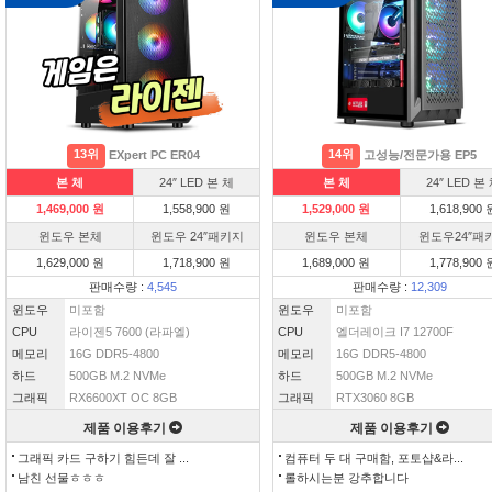
13위
14위
EXpert PC ER04
고성능/전문가용 EP5
본 체
24″ LED 본 체
본 체
24″ LED 본
1,469,000 원
1,558,900 원
1,529,000 원
1,618,900 
윈도우 본체
윈도우 24″패키지
윈도우 본체
윈도우24″패
1,629,000 원
1,718,900 원
1,689,000 원
1,778,900 
판매수량 :
4,545
판매수량 :
12,309
윈도우
미포함
윈도우
미포함
CPU
라이젠5 7600 (라파엘)
CPU
엘더레이크 I7 12700F
메모리
16G DDR5-4800
메모리
16G DDR5-4800
하드
500GB M.2 NVMe
하드
500GB M.2 NVMe
그래픽
RX6600XT OC 8GB
그래픽
RTX3060 8GB
제품 이용후기
제품 이용후기
그래픽 카드 구하기 힘든데 잘 ...
컴퓨터 두 대 구매함, 포토샵&라...
남친 선물ㅎㅎㅎ
롤하시는분 강추합니다