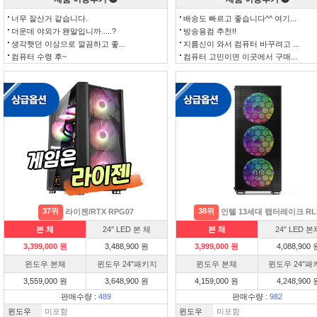
너무 잘산거 같습니다.
배송도 빠르고 좋습니다^^ 여기...
더운데 야외가 왠말입니까.....?
방송용컴 추천!!
생각햇던 이상으로 깔끔하고 좋...
지름신이 와서 컴퓨터 바꾸려고 ...
컴퓨터 수령 후~
컴퓨터 고민이면 이곳에서 구매...
37위
38위
라이젠/RTX RPG07
인텔 13세대 랩터레이크 RL
본 체
24″ LED 본 체
본 체
24″ LED 본
3,399,000 원
3,488,900 원
3,999,000 원
4,088,900 
윈도우 본체
윈도우 24″패키지
윈도우 본체
윈도우 24″패
3,559,000 원
3,648,900 원
4,159,000 원
4,248,900 
판매수량 :
489
판매수량 :
982
윈도우
미포함
윈도우
미포함