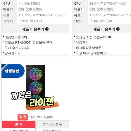
CPU
라이젠9 7950X
CPU
14세대 I7 14700KF (박스)
메모리
32G DDR5-4800
메모리
32G DDR5-4800
하드
1TB SSD[M.2/NVMe/SK하이닉...
하드
1TB SSD[M.2/NVMe/SK하이닉
그래픽
RTX 4070 12GB
그래픽
RTX4080 16GB
제품 이용후기
제품 이용후기
배송받았습니다
고성능 가성비 컴퓨터 !!!!
지포스 RTX2080TI 고민끝에 구매...
이용후기
구매 후기입니다.
배그최상옵실행굿!!
감사합니다
포장 너무 맘에들어요
41위
EXG 7950X-4090
본 체
24″ LED 본체