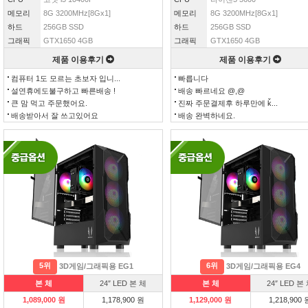
메모리
8G 3200MHz[8Gx1]
메모리
8G 3200MHz[8Gx1]
하드
256GB SSD
하드
256GB SSD
그래픽
GTX1650 4GB
그래픽
GTX1650 4GB
제품 이용후기
제품 이용후기
컴퓨터 1도 모르는 초보자 입니...
빠릅니다
설연휴에도불구하고 빠른배송 !
배송 빠르네요 @,@
큰 맘 먹고 주문했어요.
진짜 주문결제후 하루만에 ǩ...
배송받아서 잘 쓰고있어요
배송 완벽하네요.
5위
6위
3D게임/그래픽용 EG1
3D게임/그래픽용 EG4
본 체
24″ LED 본 체
본 체
24″ LED 본
1,089,000 원
1,178,900 원
1,129,000 원
1,218,900 