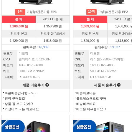
9위
10위
고성능/전문가용 EP3
고성능/전문가용 EP2
본 체
24″ LED 본 체
본 체
24″ LED 본
1,269,000 원
1,358,900 원
1,369,000 원
1,458,900 
윈도우 본체
윈도우 24″패키지
윈도우 본체
윈도우 24″패
1,429,000 원
1,518,900 원
1,529,000 원
1,618,900 
판매수량 :
16,339
판매수량 :
13,537
윈도우
미포함
윈도우
미포함
CPU
엘더레이크 I5 12400F
CPU
라이젠5 7500F (라파엘)
메모리
16G DDR5-4800
메모리
16G DDR5-4800
하드
500GB M.2 NVMe
하드
500GB M.2 NVMe
그래픽
RTX3060 8GB
그래픽
RTX3060 8GB
제품 이용후기
제품 이용후기
빠른배송감사합니다~
배송빠르네용
진작 구매할걸
롤토체스용으로 구매
상품 잘 쓰고 있어요
배송빠르네요
가성비 하나는 최고네요
배그용 너무좋아요~!