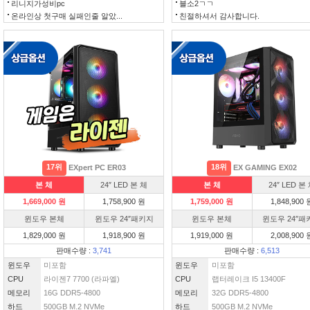
리니지가성비pc
블소2ㄱㄱ
온라인상 첫구매 실패인줄 알았...
친절하셔서 감사합니다.
17위
18위
EXpert PC ER03
EX GAMING EX02
본 체
24″ LED 본 체
본 체
24″ LED 본
1,669,000 원
1,758,900 원
1,759,000 원
1,848,900 
윈도우 본체
윈도우 24″패키지
윈도우 본체
윈도우 24″패
1,829,000 원
1,918,900 원
1,919,000 원
2,008,900 
판매수량 :
3,741
판매수량 :
6,513
윈도우
미포함
윈도우
미포함
CPU
라이젠7 7700 (라파엘)
CPU
랩터레이크 I5 13400F
메모리
16G DDR5-4800
메모리
32G DDR5-4800
하드
500GB M.2 NVMe
하드
500GB M.2 NVMe