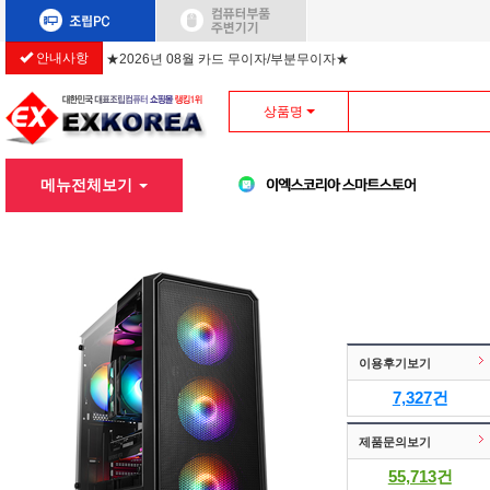
★2026년 08월 카드 무이자/부분무이자★
안내사항
상품명
메뉴전체보기
이용후기보기
7,327
건
제품문의보기
55,713
건