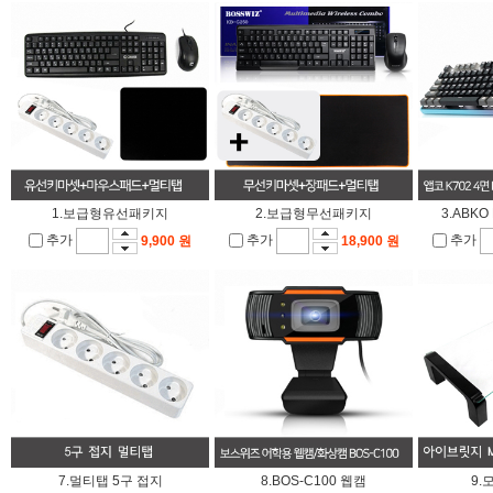
1.보급형유선패키지
2.보급형무선패키지
3.ABK
추가
추가
추가
9,900 원
18,900 원
7.멀티탭 5구 접지
8.BOS-C100 웹캠
9.