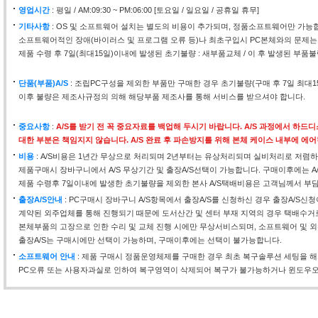
영업시간
: 평일 / AM:09:30 ~ PM:06:00 [토요일 / 일요일 / 공휴일 휴무]
기타사항
: OS 및 소프트웨어 설치는 별도의 비용이 추가되며, 정품소프트웨어만 가능
소프트웨어적인 장애(바이러스 및 프로그램 오류 등)나 최초구입시 PC본체와의 문제는
제품 수령 후 7일(최대15일)이내에 발생된 초기불량 : 새부품교체 / 이 후 발생된 부품불
단품(부품)A/S
: 조립PC구성을 제외한 부품만 구매한 경우 초기불량(구매 후 7일 최대
이후 불량은 제조사규정의 의해 해당부품 제조사를 통해 서비스를 받으셔야 합니다.
중요사항
:
A/S를 받기 전 꼭 중요자료를 백업해 두시기 바랍니다. A/S 과정에서 하
대한 부분은 책임지지 않습니다. A/S 완료 후 파손방지를 위해 본체 케이스 내부에 에
비용
: A/S비용은 1년간 무상으로 처리되며 2년부터는 유상처리되며 실비처리로 저렴하
제품구매시 장바구니에서 A/S 무상기간 및 출장A/S선택이 가능합니다. 구매이후에는 A
제품 수령후 7일이내에 발생한 초기불량을 제외한 본사 A/S택배비용은 고객님께서 부
출장A/S안내
: PC구매시 장바구니 A/S항목에서 출장A/S를 신청하신 경우 출장A/S신
계약된 외주업체를 통해 진행되기 때문에 도서산간 및 센터 부재 지역의 경우 택배수거
본체부품의 고장으로 인한 수리 및 교체 진행 시에만 무상서비스되며, 소프트웨어 및 외
출장A/S는 구매시에만 선택이 가능하며, 구매이후에는 선택이 불가능합니다.
소프트웨어 안내
: 제품 구매시 정품운영체제를 구매한 경우 최초 복구솔루션 세팅을 
PC오류 또는 사용자과실로 인하여 복구영역이 삭제되어 복구가 불가능하거나 윈도우오류