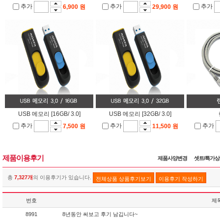
추가
추가
추가
6,900 원
29,900 원
USB 메모리 [16GB/ 3.0]
USB 메모리 [32GB/ 3.0]
추가
추가
추가
7,500 원
11,500 원
제품이용후기
제품사양변경
셋트/특가
총
7,327개
의 이용후기가 있습니다.
전체상품 상품후기보기
이용후기 작성하기
번호
제
8991
8년동안 써보고 후기 남깁니다~