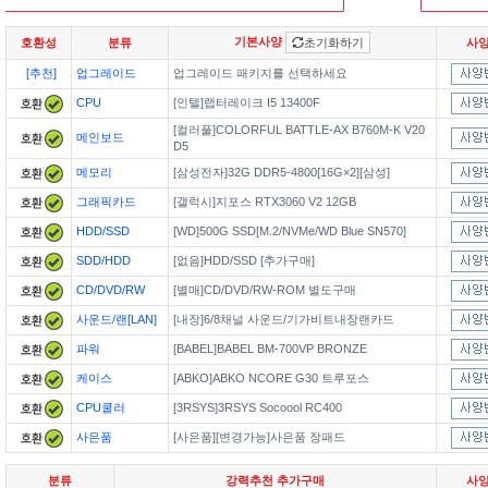
기본사양
호환성
분류
초기화하기
사
[추천]
업그레이드
업그레이드 패키지를 선택하세요
CPU
[인텔]랩터레이크 I5 13400F
[컬러풀]COLORFUL BATTLE-AX B760M-K V20
메인보드
D5
메모리
[삼성전자]32G DDR5-4800[16G×2][삼성]
그래픽카드
[갤럭시]지포스 RTX3060 V2 12GB
HDD/SSD
[WD]500G SSD[M.2/NVMe/WD Blue SN570]
SDD/HDD
[없음]HDD/SSD [추가구매]
CD/DVD/RW
[별매]CD/DVD/RW-ROM 별도구매
사운드/랜[LAN]
[내장]6/8채널 사운드/기가비트내장랜카드
파워
[BABEL]BABEL BM-700VP BRONZE
케이스
[ABKO]ABKO NCORE G30 트루포스
CPU쿨러
[3RSYS]3RSYS Socoool RC400
사은품
[사은품][변경가능]사은품 장패드
분류
강력추천 추가구매
사