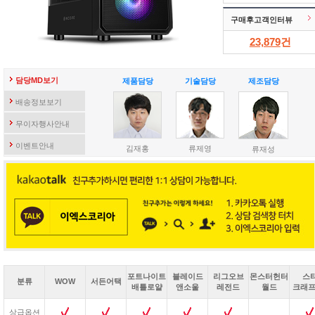
구매후고객인터뷰
23,879
건
담당MD보기
제품담당
기술담당
제조담당
배송정보보기
무이자행사안내
이벤트안내
김재홍
류제영
류재성
포트나이트
블레이드
리그오브
몬스터헌터
스
분류
WOW
서든어택
배틀로얄
앤소울
레전드
월드
크래프
상급옵션