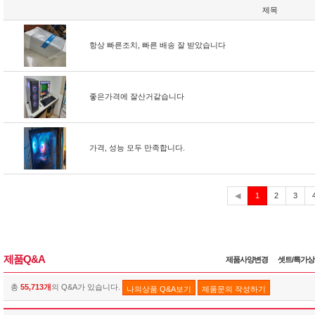
제목
항상 빠른조치, 빠른 배송 잘 받았습니다
좋은가격에 잘산거같습니다
가격, 성능 모두 만족합니다.
현
◀
1
2
3
재
제품Q&A
제품사양변경
셋트/특가
총
55,713개
의 Q&A가 있습니다.
나의상품 Q&A보기
제품문의 작성하기