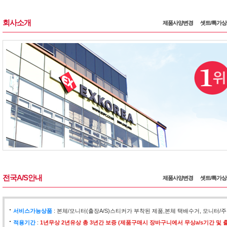
회사소개
제품사양변경
셋트/특가
전국A/S안내
제품사양변경
셋트/특가
서비스가능상품
: 본체/모니터(출장A/S)스티커가 부착된 제품,본체 택배수거, 모니
적용기간
:
1년무상 2년유상 총 3년간 보증 (제품구매시 장바구니에서 무상a/s기간 및 출