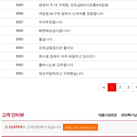
8990
컴퓨터 두 대 구매함, 포토샵&라이트룸&게임용
8988
게임용 pc구매 잘해서 신세계를 경험합니다
8987
적극추천합니다
8986
빠른배송감사합니다~
8985
좋습니다
8984
포토샵용컴으로 좋네요
8983
회사용 컴퓨터 자주 애용하고 있어요!~
8982
롤하시는분 강추합니다
8981
영상작업하려고 구매했습니다
현
◀
1
2
3
재
고객 인터뷰
제품사양변경
셋트/특가
총
23,879개
의 고객인터뷰가 있습니다.
전체고객 인터뷰보기