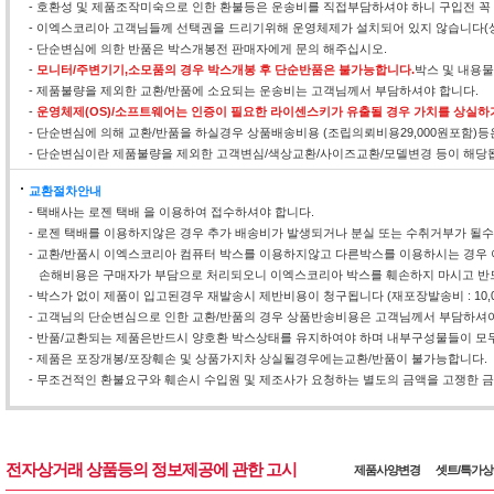
- 호환성 및 제품조작미숙으로 인한 환불등은 운송비를 직접부담하셔야 하니 구입전 꼭
- 이엑스코리아 고객님들께 선택권을 드리기위해 운영체제가 설치되어 있지 않습니다(
- 단순변심에 의한 반품은 박스개봉전 판매자에게 문의 해주십시오.
-
모니터/주변기기,소모품의 경우 박스개봉 후 단순반품은 불가능합니다.
박스 및 내용
- 제품불량을 제외한 교환/반품에 소요되는 운송비는 고객님께서 부담하셔야 합니다.
-
운영체제(OS)/소프트웨어는 인증이 필요한 라이센스키가 유출될 경우 가치를 상실하
- 단순변심에 의해 교환/반품을 하실경우 상품배송비용 (조립의뢰비용29,000원포함)
- 단순변심이란 제품불량을 제외한 고객변심/색상교환/사이즈교환/모델변경 등이 해당
교환절차안내
- 택배사는 로젠 택배 을 이용하여 접수하셔야 합니다.
- 로젠 택배를 이용하지않은 경우 추가 배송비가 발생되거나 분실 또는 수취거부가 될
- 교환/반품시 이엑스코리아 컴퓨터 박스를 이용하지않고 다른박스를 이용하시는 경우 
손해비용은 구매자가 부담으로 처리되오니 이엑스코리아 박스를 훼손하지 마시고 반
- 박스가 없이 제품이 입고된경우 재발송시 제반비용이 청구됩니다 (재포장발송비 : 10,0
- 고객님의 단순변심으로 인한 교환/반품의 경우 상품반송비용은 고객님께서 부담하셔야
- 반품/교환되는 제품은반드시 양호환 박스상태를 유지하여야 하며 내부구성물들이 모두
- 제품은 포장개봉/포장훼손 및 상품가지차 상실될경우에는교환/반품이 불가능합니다.
- 무조건적인 환불요구와 훼손시 수입원 및 제조사가 요청하는 별도의 금액을 고쟁한 금액
전자상거래 상품등의 정보제공에 관한 고시
제품사양변경
셋트/특가