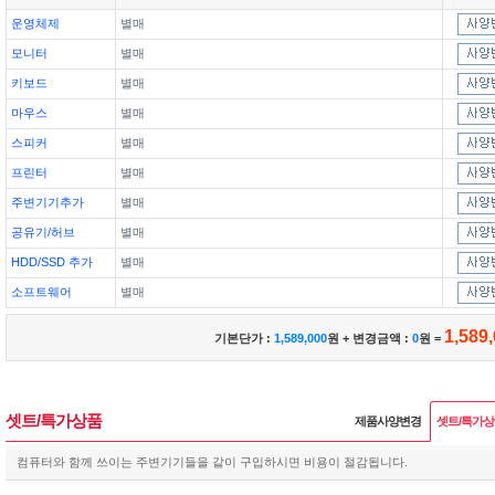
운영체제
별매
모니터
별매
키보드
별매
마우스
별매
스피커
별매
프린터
별매
주변기기추가
별매
공유기/허브
별매
HDD/SSD 추가
별매
소프트웨어
별매
1,589
기본단가 :
1,589,000
원 + 변경금액 :
0
원 =
셋트/특가상품
제품사양변경
셋트/특가
컴퓨터와 함께 쓰이는 주변기기들을 같이 구입하시면 비용이 절감됩니다.