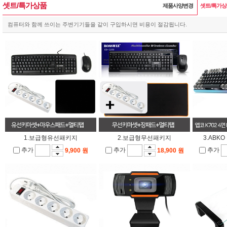
셋트/특가상품
제품사양변경
셋트/특가
컴퓨터와 함께 쓰이는 주변기기들을 같이 구입하시면 비용이 절감됩니다.
1.보급형유선패키지
2.보급형무선패키지
3.ABK
추가
추가
추가
9,900 원
18,900 원