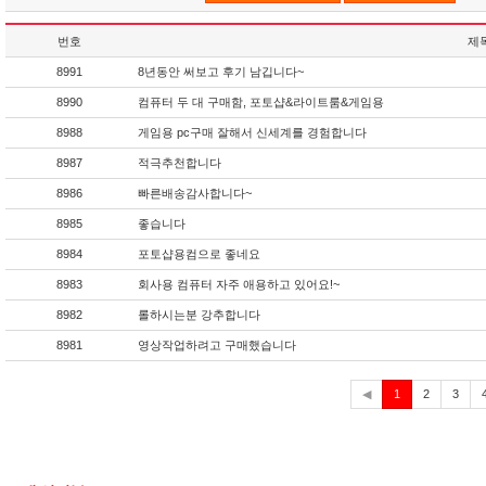
번호
제
8991
8년동안 써보고 후기 남깁니다~
8990
컴퓨터 두 대 구매함, 포토샵&라이트룸&게임용
8988
게임용 pc구매 잘해서 신세계를 경험합니다
8987
적극추천합니다
8986
빠른배송감사합니다~
8985
좋습니다
8984
포토샵용컴으로 좋네요
8983
회사용 컴퓨터 자주 애용하고 있어요!~
8982
롤하시는분 강추합니다
8981
영상작업하려고 구매했습니다
현
◀
1
2
3
재