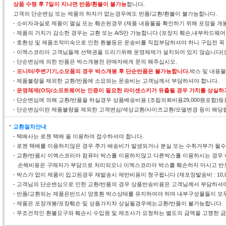
상품 수령 후 7일이 지나면 반품/환불이 불가능
합니다.
고객의 단순변심 또는 제품의 하자가 없는경우에도 반품/교환/환불이 불가능합니다.
- 소비자과실로 제품이 멸실 또는 훼손된경우 (제품 내용물을 확인하기 위해 포장을 개
- 제품의 가치가 감소한 경우는 교환 또는 A/S만 가능합니다 (포장지 훼손,내부하드웨
- 호환성 및 제품조작미숙으로 인한 환불등은 운송비를 직접부담하셔야 하니 구입전 꼭
- 이엑스코리아 고객님들께 선택권을 드리기위해 운영체제가 설치되어 있지 않습니다(
- 단순변심에 의한 반품은 박스개봉전 판매자에게 문의 해주십시오.
-
모니터/주변기기,소모품의 경우 박스개봉 후 단순반품은 불가능합니다.
박스 및 내용
- 제품불량을 제외한 교환/반품에 소요되는 운송비는 고객님께서 부담하셔야 합니다.
-
운영체제(OS)/소프트웨어는 인증이 필요한 라이센스키가 유출될 경우 가치를 상실하
- 단순변심에 의해 교환/반품을 하실경우 상품배송비용 (조립의뢰비용29,000원포함)
- 단순변심이란 제품불량을 제외한 고객변심/색상교환/사이즈교환/모델변경 등이 해당
교환절차안내
- 택배사는 로젠 택배 을 이용하여 접수하셔야 합니다.
- 로젠 택배를 이용하지않은 경우 추가 배송비가 발생되거나 분실 또는 수취거부가 될
- 교환/반품시 이엑스코리아 컴퓨터 박스를 이용하지않고 다른박스를 이용하시는 경우 
손해비용은 구매자가 부담으로 처리되오니 이엑스코리아 박스를 훼손하지 마시고 반
- 박스가 없이 제품이 입고된경우 재발송시 제반비용이 청구됩니다 (재포장발송비 : 10,0
- 고객님의 단순변심으로 인한 교환/반품의 경우 상품반송비용은 고객님께서 부담하셔야
- 반품/교환되는 제품은반드시 양호환 박스상태를 유지하여야 하며 내부구성물들이 모두
- 제품은 포장개봉/포장훼손 및 상품가지차 상실될경우에는교환/반품이 불가능합니다.
- 무조건적인 환불요구와 훼손시 수입원 및 제조사가 요청하는 별도의 금액을 고쟁한 금액