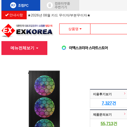
★2026년 08월 카드 무이자/부분무이자★
안내사항
상품명
메뉴전체보기
이용후기보기
7,327
건
제품문의보기
55,713
건