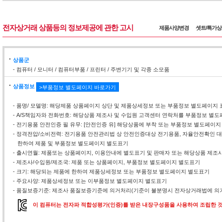
전자상거래 상품등의 정보제공에 관한 고시
제품사양변경
셋트/특가
상품군
- 컴퓨터 / 모니터 / 컴퓨터부품 / 프린터 / 주변기기 및 각종 소모품
상품정보
>부품정보 별도페이지 바로가기
- 품명/ 모델명: 해당제품 상품페이지 상단 및 제품상세정보 또는 부품정보 별도페이지 
- A/S책임자와 전화번호: 해당상품 제조사 및 수입원 고객센터 연락처를 부품정보 별
- 전기용품 안전인증 필 유무: [안전인증 유] 해당상품에 부착 또는 부품정보 별도페이지
- 정격전압/소비전력: 전기용품 안전관리법 상 안전인증대상 전기용품, 자율안전확인
한하여 제품 및 부품정보 별도페이지 별도표기
- 출시연월: 제품또는 상품페이지, 이용안내에 별도표기 및 판매자 또는 해당상품 제조
- 제조사/수입원/제조국: 제품 또는 상품페이지, 부품정보 별도페이지 별도표기
- 크기: 해당되는 제품에 한하여 제품상세정보 또는 부품정보 별도페이지 별도표기
- 주요사양: 제품상세정보 또는 이부품정보 별도페이지 별도표기
- 품질보증기준: 제조사 품질보증기준에 의거처리(기준이 불분명시 전자상거래법에 의거
이 컴퓨터는 전자파 적합성평가(인증)를 받은 내장구성품을 사용하여 조립한 것