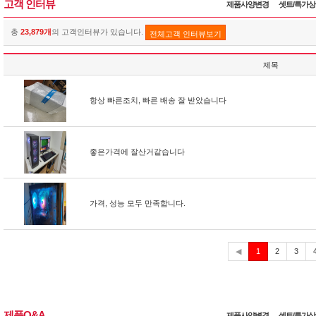
고객 인터뷰
제품사양변경
셋트/특가
총
23,879개
의 고객인터뷰가 있습니다.
전체고객 인터뷰보기
제목
항상 빠른조치, 빠른 배송 잘 받았습니다
좋은가격에 잘산거같습니다
가격, 성능 모두 만족합니다.
현
◀
1
2
3
재
제품Q&A
제품사양변경
셋트/특가