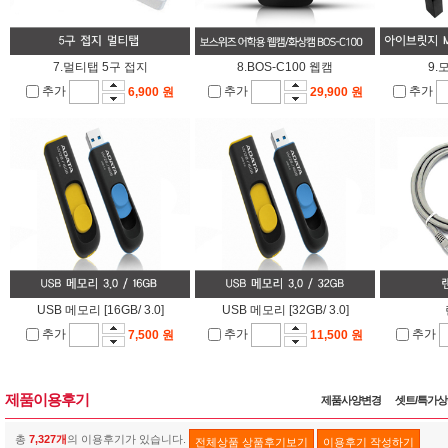
7.멀티탭 5구 접지
8.BOS-C100 웹캠
9.
추가
추가
추가
6,900 원
29,900 원
USB 메모리 [16GB/ 3.0]
USB 메모리 [32GB/ 3.0]
추가
추가
추가
7,500 원
11,500 원
제품이용후기
제품사양변경
셋트/특가
총
7,327개
의 이용후기가 있습니다.
전체상품 상품후기보기
이용후기 작성하기