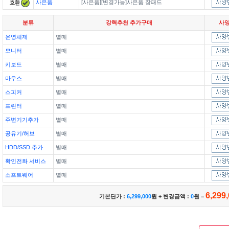
사은품
[사은품][변경가능]사은품 장패드
분류
강력추천 추가구매
사
운영체제
별매
모니터
별매
키보드
별매
마우스
별매
스피커
별매
프린터
별매
주변기기추가
별매
공유기/허브
별매
HDD/SSD 추가
별매
확인전화 서비스
별매
소프트웨어
별매
6,299
기본단가 :
6,299,000
원 + 변경금액 :
0
원 =