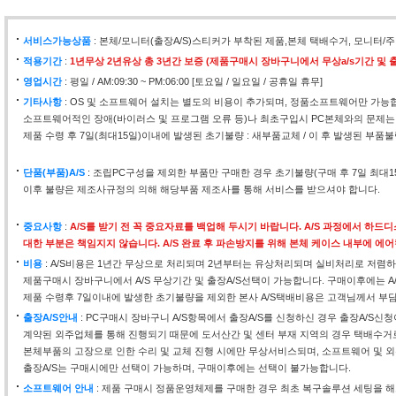
서비스가능상품
: 본체/모니터(출장A/S)스티커가 부착된 제품,본체 택배수거, 모니
적용기간
:
1년무상 2년유상 총 3년간 보증 (제품구매시 장바구니에서 무상a/s기간 및 출
영업시간
: 평일 / AM:09:30 ~ PM:06:00 [토요일 / 일요일 / 공휴일 휴무]
기타사항
: OS 및 소프트웨어 설치는 별도의 비용이 추가되며, 정품소프트웨어만 가능
소프트웨어적인 장애(바이러스 및 프로그램 오류 등)나 최초구입시 PC본체와의 문제는
제품 수령 후 7일(최대15일)이내에 발생된 초기불량 : 새부품교체 / 이 후 발생된 부품불
단품(부품)A/S
: 조립PC구성을 제외한 부품만 구매한 경우 초기불량(구매 후 7일 최대
이후 불량은 제조사규정의 의해 해당부품 제조사를 통해 서비스를 받으셔야 합니다.
중요사항
:
A/S를 받기 전 꼭 중요자료를 백업해 두시기 바랍니다. A/S 과정에서 하
대한 부분은 책임지지 않습니다. A/S 완료 후 파손방지를 위해 본체 케이스 내부에 에
비용
: A/S비용은 1년간 무상으로 처리되며 2년부터는 유상처리되며 실비처리로 저렴하
제품구매시 장바구니에서 A/S 무상기간 및 출장A/S선택이 가능합니다. 구매이후에는 A
제품 수령후 7일이내에 발생한 초기불량을 제외한 본사 A/S택배비용은 고객님께서 부
출장A/S안내
: PC구매시 장바구니 A/S항목에서 출장A/S를 신청하신 경우 출장A/S신
계약된 외주업체를 통해 진행되기 때문에 도서산간 및 센터 부재 지역의 경우 택배수거
본체부품의 고장으로 인한 수리 및 교체 진행 시에만 무상서비스되며, 소프트웨어 및 외
출장A/S는 구매시에만 선택이 가능하며, 구매이후에는 선택이 불가능합니다.
소프트웨어 안내
: 제품 구매시 정품운영체제를 구매한 경우 최초 복구솔루션 세팅을 