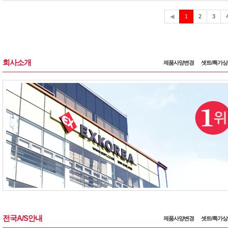
현
◀
1
2
3
재
회사소개
제품사양변경
셋트/특가
전국A/S안내
제품사양변경
셋트/특가