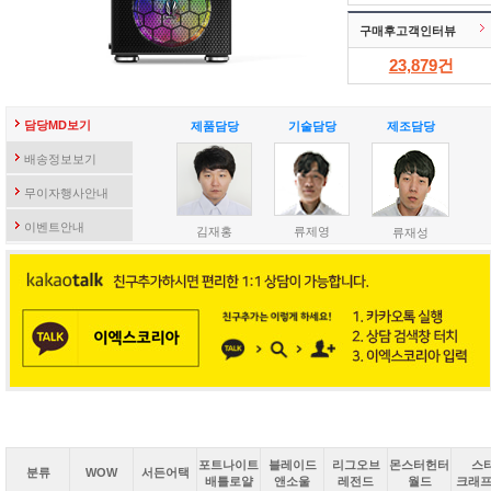
구매후고객인터뷰
23,879
건
담당MD보기
제품담당
기술담당
제조담당
배송정보보기
무이자행사안내
이벤트안내
김재홍
류제영
류재성
포트나이트
블레이드
리그오브
몬스터헌터
스
분류
WOW
서든어택
배틀로얄
앤소울
레전드
월드
크래프