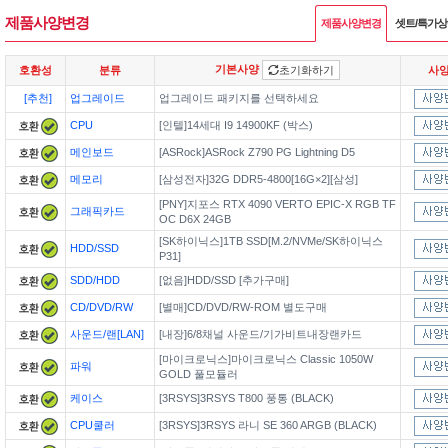
제품사양변경
제품사양변경
셋트/특가
기본사양
호환성
분류
초기화하기
사
[추천]
업그레이드
업그레이드 패키지를 선택하세요
CPU
[인텔]14세대 I9 14900KF (박스)
메인보드
[ASRock]ASRock Z790 PG Lightning D5
메모리
[삼성전자]32G DDR5-4800[16G×2][삼성]
[PNY]지포스 RTX 4090 VERTO EPIC-X RGB TF
그래픽카드
OC D6X 24GB
[SK하이닉스]1TB SSD[M.2/NVMe/SK하이닉스
HDD/SSD
P31]
SDD/HDD
[없음]HDD/SSD [추가구매]
CD/DVD/RW
[별매]CD/DVD/RW-ROM 별도구매
사운드/랜[LAN]
[내장]6/8채널 사운드/기가비트내장랜카드
[마이크로닉스]마이크로닉스 Classic 1050W
파워
GOLD 풀모듈러
케이스
[3RSYS]3RSYS T800 풍통 (BLACK)
CPU쿨러
[3RSYS]3RSYS 라니 SE 360 ARGB (BLACK)