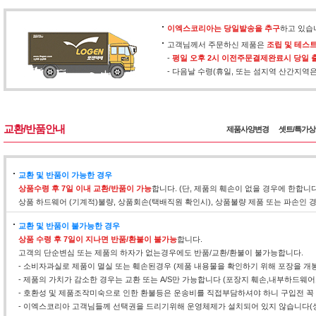
이엑스코리아는 당일발송을 추구
하고 있습
고객님께서 주문하신 제품은
조립 및 테스
-
평일 오후 2시 이전주문결제완료시 당일 
- 다음날 수령(휴일, 또는 섬지역 산간지역
교환/반품안내
제품사양변경
셋트/특가
교환 및 반품이 가능한 경우
상품수령 후 7일 이내 교환/반품이 가능
합니다. (단, 제품의 훼손이 없을 경우에 한합니
상품 하드웨어 (기계적)불량, 상품회손(택배직원 확인시), 상품불량 제품 또는 파손인
교환 및 반품이 불가능한 경우
상품 수령 후 7일이 지나면 반품/환불이 불가능
합니다.
고객의 단순변심 또는 제품의 하자가 없는경우에도 반품/교환/환불이 불가능합니다.
- 소비자과실로 제품이 멸실 또는 훼손된경우 (제품 내용물을 확인하기 위해 포장을 개
- 제품의 가치가 감소한 경우는 교환 또는 A/S만 가능합니다 (포장지 훼손,내부하드웨
- 호환성 및 제품조작미숙으로 인한 환불등은 운송비를 직접부담하셔야 하니 구입전 꼭
- 이엑스코리아 고객님들께 선택권을 드리기위해 운영체제가 설치되어 있지 않습니다(