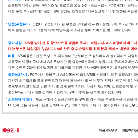
소프트웨어적인 장애(바이러스 및 프로그램 오류 등)나 최초구입시 PC본체와의 문제는
제품 수령 후 7일(최대15일)이내에 발생된 초기불량 : 새부품교체 / 이 후 발생된 부품불
단품(부품)A/S
: 조립PC구성을 제외한 부품만 구매한 경우 초기불량(구매 후 7일 최대
이후 불량은 제조사규정의 의해 해당부품 제조사를 통해 서비스를 받으셔야 합니다.
중요사항
:
A/S를 받기 전 꼭 중요자료를 백업해 두시기 바랍니다. A/S 과정에서 하
대한 부분은 책임지지 않습니다. A/S 완료 후 파손방지를 위해 본체 케이스 내부에 에
비용
: A/S비용은 1년간 무상으로 처리되며 2년부터는 유상처리되며 실비처리로 저렴하
제품구매시 장바구니에서 A/S 무상기간 및 출장A/S선택이 가능합니다. 구매이후에는 A
제품 수령후 7일이내에 발생한 초기불량을 제외한 본사 A/S택배비용은 고객님께서 부
출장A/S안내
: PC구매시 장바구니 A/S항목에서 출장A/S를 신청하신 경우 출장A/S신
계약된 외주업체를 통해 진행되기 때문에 도서산간 및 센터 부재 지역의 경우 택배수거
본체부품의 고장으로 인한 수리 및 교체 진행 시에만 무상서비스되며, 소프트웨어 및 외
출장A/S는 구매시에만 선택이 가능하며, 구매이후에는 선택이 불가능합니다.
소프트웨어 안내
: 제품 구매시 정품운영체제를 구매한 경우 최초 복구솔루션 세팅을 
PC오류 또는 사용자과실로 인하여 복구영역이 삭제되어 복구가 불가능하거나 윈도우오류
배송안내
제품사양변경
셋트/특가