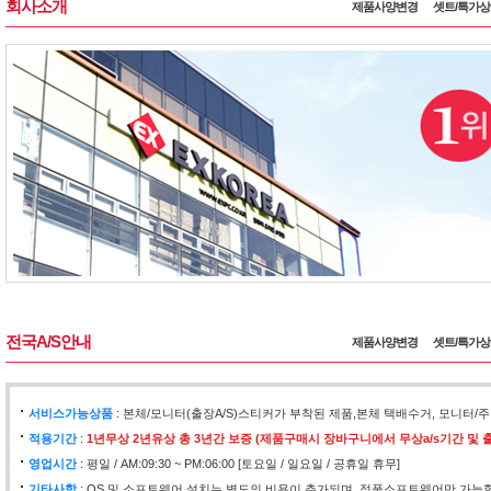
회사소개
제품사양변경
셋트/특가
전국A/S안내
제품사양변경
셋트/특가
서비스가능상품
: 본체/모니터(출장A/S)스티커가 부착된 제품,본체 택배수거, 모니
적용기간
:
1년무상 2년유상 총 3년간 보증 (제품구매시 장바구니에서 무상a/s기간 및 출
영업시간
: 평일 / AM:09:30 ~ PM:06:00 [토요일 / 일요일 / 공휴일 휴무]
기타사항
: OS 및 소프트웨어 설치는 별도의 비용이 추가되며, 정품소프트웨어만 가능