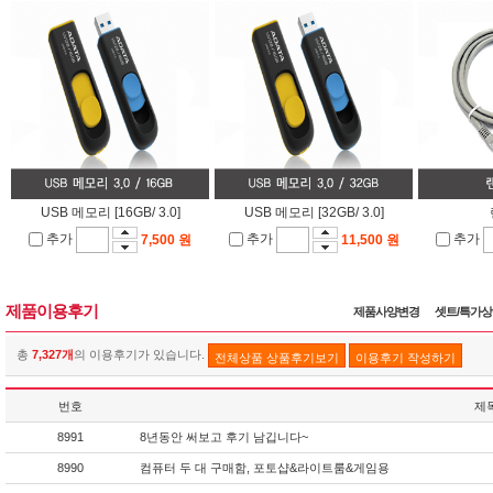
USB 메모리 [16GB/ 3.0]
USB 메모리 [32GB/ 3.0]
추가
추가
추가
7,500 원
11,500 원
제품이용후기
제품사양변경
셋트/특가
총
7,327개
의 이용후기가 있습니다.
전체상품 상품후기보기
이용후기 작성하기
번호
제
8991
8년동안 써보고 후기 남깁니다~
8990
컴퓨터 두 대 구매함, 포토샵&라이트룸&게임용