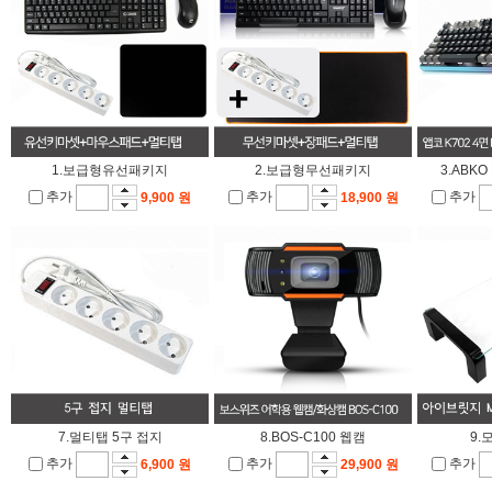
1.보급형유선패키지
2.보급형무선패키지
3.ABK
추가
추가
추가
9,900 원
18,900 원
7.멀티탭 5구 접지
8.BOS-C100 웹캠
9.
추가
추가
추가
6,900 원
29,900 원