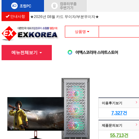
★2026년 08월 카드 무이자/부분무이자★
안내사항
상품명
메뉴전체보기
이용후기보기
7,327
건
제품문의보기
55,713
건