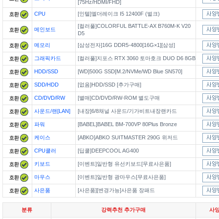
[75Hz/HDMI/FHD]
CPU
[인텔]엘더레이크 I5 12400F (벌크)
[컬러풀]COLORFUL BATTLE-AX B760M-K V20
메인보드
D5
메모리
[삼성전자]16G DDR5-4800[16G×1][삼성]
그래픽카드
[컬러풀]지포스 RTX 3060 토마호크 DUO D6 8GB
HDD/SSD
[WD]500G SSD[M.2/NVMe/WD Blue SN570]
SDD/HDD
[없음]HDD/SSD [추가구매]
CD/DVD/RW
[별매]CD/DVD/RW-ROM 별도구매
사운드/랜[LAN]
[내장]6/8채널 사운드/기가비트내장랜카드
파워
[BABEL]BABEL BM-700VP 80Plus Bronze
케이스
[ABKO]ABKO SUITMASTER 290G 위저드
CPU쿨러
[딥쿨]DEEPCOOL AG400
키보드
[이벤트]일반형 유선키보드[무료사은품]
마우스
[이벤트]일반형 광마우스[무료사은품]
사은품
[사은품][변경가능]사은품 장패드
분류
강력추천 추가구매
사