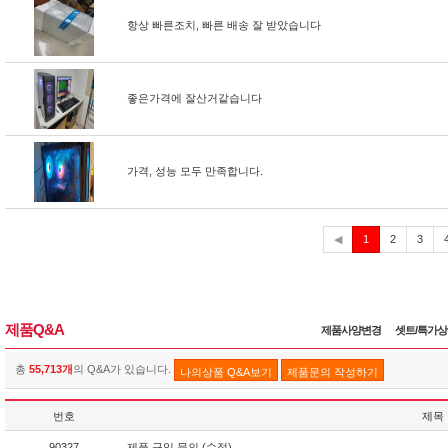
항상 빠른조치, 빠른 배송 잘 받았습니다
좋은가격에 잘산거같습니다
가격, 성능 모두 만족합니다.
현
◀
1
2
3
재
제품Q&A
제품사양변경
셋트/특가
총
55,713개
의 Q&A가 있습니다.
나의상품 Q&A보기
제품문의 작성하기
번호
제목
90327
제품 구입 문의 (수정)