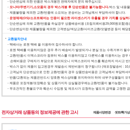
- 단순변심에 의한 반품은 박스개봉전 판매자에게 문의 해주십시오.
-
모니터/주변기기,소모품의 경우 박스개봉 후 단순반품은 불가능합니다.
박스 및 내용
- 제품불량을 제외한 교환/반품에 소요되는 운송비는 고객님께서 부담하셔야 합니다.
-
운영체제(OS)/소프트웨어는 인증이 필요한 라이센스키가 유출될 경우 가치를 상실하
- 단순변심에 의해 교환/반품을 하실경우 상품배송비용 (조립의뢰비용29,000원포함)
- 단순변심이란 제품불량을 제외한 고객변심/색상교환/사이즈교환/모델변경 등이 해당
교환절차안내
- 택배사는 로젠 택배 을 이용하여 접수하셔야 합니다.
- 로젠 택배를 이용하지않은 경우 추가 배송비가 발생되거나 분실 또는 수취거부가 될
- 교환/반품시 이엑스코리아 컴퓨터 박스를 이용하지않고 다른박스를 이용하시는 경우 
손해비용은 구매자가 부담으로 처리되오니 이엑스코리아 박스를 훼손하지 마시고 반
- 박스가 없이 제품이 입고된경우 재발송시 제반비용이 청구됩니다 (재포장발송비 : 10,0
- 고객님의 단순변심으로 인한 교환/반품의 경우 상품반송비용은 고객님께서 부담하셔야
- 반품/교환되는 제품은반드시 양호환 박스상태를 유지하여야 하며 내부구성물들이 모두
- 제품은 포장개봉/포장훼손 및 상품가지차 상실될경우에는교환/반품이 불가능합니다.
- 무조건적인 환불요구와 훼손시 수입원 및 제조사가 요청하는 별도의 금액을 고쟁한 금액
전자상거래 상품등의 정보제공에 관한 고시
제품사양변경
셋트/특가