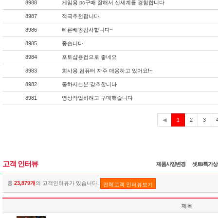
8988
게임용 pc구매 잘해서 신세계를 경험합니다
8987
적극추천합니다
8986
빠른배송감사합니다~
8985
좋습니다
8984
포토샵용컴으로 좋네요
8983
회사용 컴퓨터 자주 애용하고 있어요!~
8982
롤하시는분 강추합니다
8981
영상작업하려고 구매했습니다
현
◀
1
2
3
재
고객 인터뷰
제품사양변경
셋트/특가
총
23,879개
의 고객인터뷰가 있습니다.
전체고객 인터뷰보기
제목