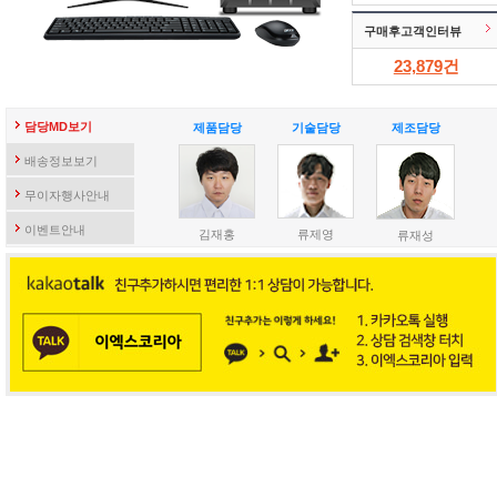
구매후고객인터뷰
23,879
건
담당MD보기
제품담당
기술담당
제조담당
배송정보보기
무이자행사안내
이벤트안내
김재홍
류제영
류재성