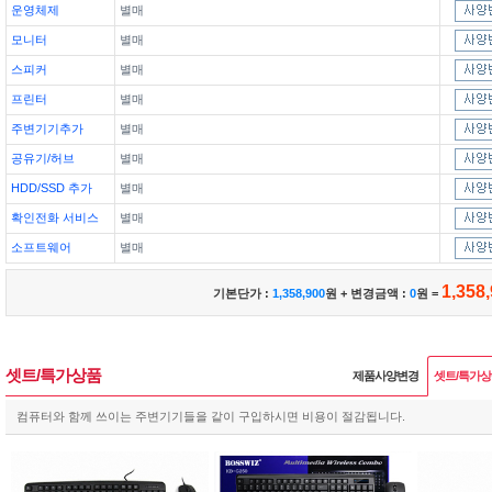
운영체제
별매
모니터
별매
스피커
별매
프린터
별매
주변기기추가
별매
공유기/허브
별매
HDD/SSD 추가
별매
확인전화 서비스
별매
소프트웨어
별매
1,358
기본단가 :
1,358,900
원 + 변경금액 :
0
원 =
셋트/특가상품
제품사양변경
셋트/특가
컴퓨터와 함께 쓰이는 주변기기들을 같이 구입하시면 비용이 절감됩니다.