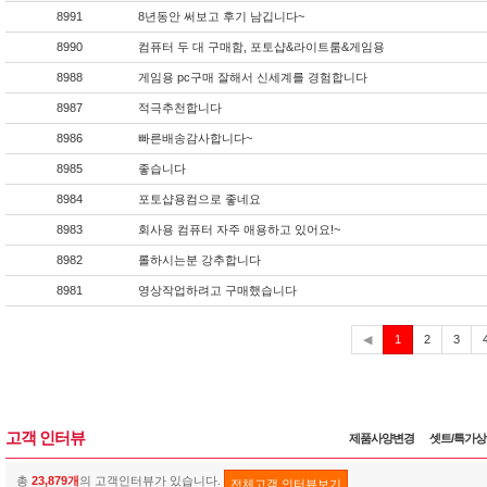
8991
8년동안 써보고 후기 남깁니다~
8990
컴퓨터 두 대 구매함, 포토샵&라이트룸&게임용
8988
게임용 pc구매 잘해서 신세계를 경험합니다
8987
적극추천합니다
8986
빠른배송감사합니다~
8985
좋습니다
8984
포토샵용컴으로 좋네요
8983
회사용 컴퓨터 자주 애용하고 있어요!~
8982
롤하시는분 강추합니다
8981
영상작업하려고 구매했습니다
현
◀
1
2
3
재
고객 인터뷰
제품사양변경
셋트/특가
총
23,879개
의 고객인터뷰가 있습니다.
전체고객 인터뷰보기