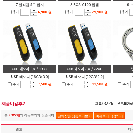
7.멀티탭 5구 접지
8.BOS-C100 웹캠
9.
추가
추가
추가
6,900 원
29,900 원
USB 메모리 [16GB/ 3.0]
USB 메모리 [32GB/ 3.0]
추가
추가
추가
7,500 원
11,500 원
제품이용후기
제품사양변경
셋트/특가
총
7,327개
의 이용후기가 있습니다.
전체상품 상품후기보기
이용후기 작성하기
번호
제