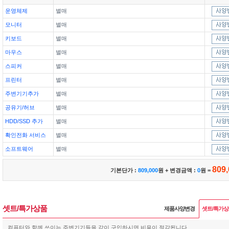
운영체제
별매
모니터
별매
키보드
별매
마우스
별매
스피커
별매
프린터
별매
주변기기추가
별매
공유기/허브
별매
HDD/SSD 추가
별매
확인전화 서비스
별매
소프트웨어
별매
809,
기본단가 :
809,000
원 + 변경금액 :
0
원 =
셋트/특가상품
제품사양변경
셋트/특가
컴퓨터와 함께 쓰이는 주변기기들을 같이 구입하시면 비용이 절감됩니다.