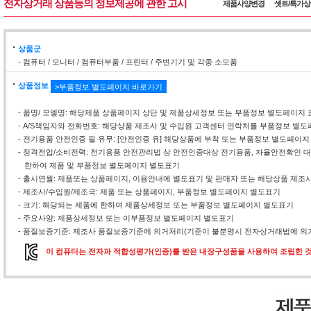
전자상거래 상품등의 정보제공에 관한 고시
제품사양변경
셋트/특가
상품군
- 컴퓨터 / 모니터 / 컴퓨터부품 / 프린터 / 주변기기 및 각종 소모품
상품정보
>부품정보 별도페이지 바로가기
- 품명/ 모델명: 해당제품 상품페이지 상단 및 제품상세정보 또는 부품정보 별도페이지 
- A/S책임자와 전화번호: 해당상품 제조사 및 수입원 고객센터 연락처를 부품정보 별
- 전기용품 안전인증 필 유무: [안전인증 유] 해당상품에 부착 또는 부품정보 별도페이지
- 정격전압/소비전력: 전기용품 안전관리법 상 안전인증대상 전기용품, 자율안전확인
한하여 제품 및 부품정보 별도페이지 별도표기
- 출시연월: 제품또는 상품페이지, 이용안내에 별도표기 및 판매자 또는 해당상품 제조
- 제조사/수입원/제조국: 제품 또는 상품페이지, 부품정보 별도페이지 별도표기
- 크기: 해당되는 제품에 한하여 제품상세정보 또는 부품정보 별도페이지 별도표기
- 주요사양: 제품상세정보 또는 이부품정보 별도페이지 별도표기
- 품질보증기준: 제조사 품질보증기준에 의거처리(기준이 불분명시 전자상거래법에 의거
이 컴퓨터는 전자파 적합성평가(인증)를 받은 내장구성품을 사용하여 조립한 것