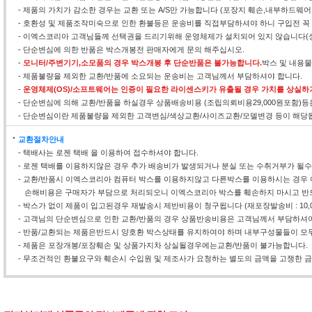
- 제품의 가치가 감소한 경우는 교환 또는 A/S만 가능합니다 (포장지 훼손,내부하드웨
- 호환성 및 제품조작미숙으로 인한 환불등은 운송비를 직접부담하셔야 하니 구입전 꼭
- 이엑스코리아 고객님들께 선택권을 드리기위해 운영체제가 설치되어 있지 않습니다(
- 단순변심에 의한 반품은 박스개봉전 판매자에게 문의 해주십시오.
-
모니터/주변기기,소모품의 경우 박스개봉 후 단순반품은 불가능합니다.
박스 및 내용
- 제품불량을 제외한 교환/반품에 소요되는 운송비는 고객님께서 부담하셔야 합니다.
-
운영체제(OS)/소프트웨어는 인증이 필요한 라이센스키가 유출될 경우 가치를 상실하
- 단순변심에 의해 교환/반품을 하실경우 상품배송비용 (조립의뢰비용29,000원포함)
- 단순변심이란 제품불량을 제외한 고객변심/색상교환/사이즈교환/모델변경 등이 해당
교환절차안내
- 택배사는 로젠 택배 을 이용하여 접수하셔야 합니다.
- 로젠 택배를 이용하지않은 경우 추가 배송비가 발생되거나 분실 또는 수취거부가 될
- 교환/반품시 이엑스코리아 컴퓨터 박스를 이용하지않고 다른박스를 이용하시는 경우 
손해비용은 구매자가 부담으로 처리되오니 이엑스코리아 박스를 훼손하지 마시고 반
- 박스가 없이 제품이 입고된경우 재발송시 제반비용이 청구됩니다 (재포장발송비 : 10,0
- 고객님의 단순변심으로 인한 교환/반품의 경우 상품반송비용은 고객님께서 부담하셔야
- 반품/교환되는 제품은반드시 양호환 박스상태를 유지하여야 하며 내부구성물들이 모두
- 제품은 포장개봉/포장훼손 및 상품가지차 상실될경우에는교환/반품이 불가능합니다.
- 무조건적인 환불요구와 훼손시 수입원 및 제조사가 요청하는 별도의 금액을 고쟁한 금액