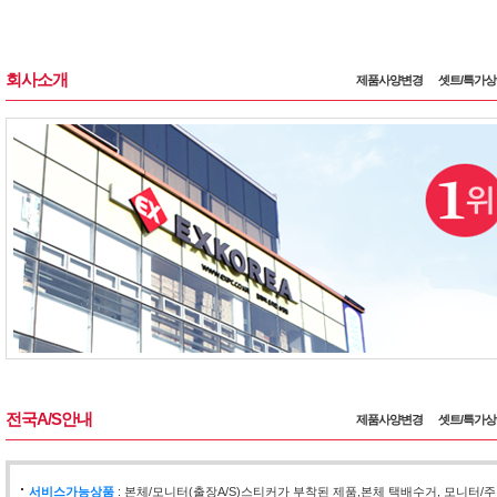
회사소개
제품사양변경
셋트/특가
전국A/S안내
제품사양변경
셋트/특가
서비스가능상품
: 본체/모니터(출장A/S)스티커가 부착된 제품,본체 택배수거, 모니