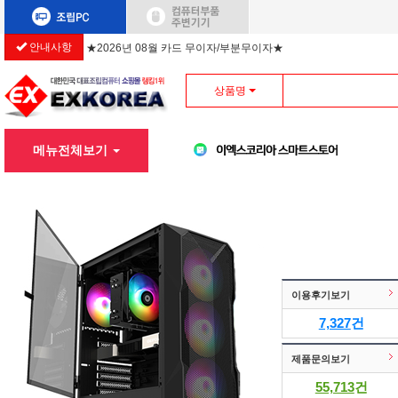
안내사항
★2026년 08월 카드 무이자/부분무이자★
상품명
메뉴전체보기
이용후기보기
7,327
건
제품문의보기
55,713
건