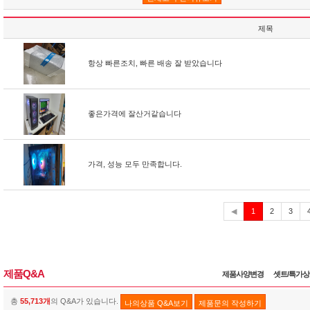
제목
항상 빠른조치, 빠른 배송 잘 받았습니다
좋은가격에 잘산거같습니다
가격, 성능 모두 만족합니다.
현
◀
1
2
3
재
제품Q&A
제품사양변경
셋트/특가
총
55,713개
의 Q&A가 있습니다.
나의상품 Q&A보기
제품문의 작성하기