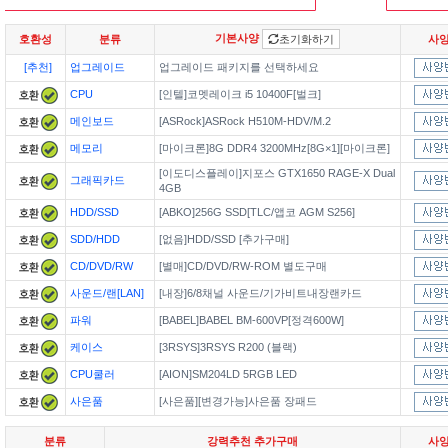
기본사양
호환성
분류
초기화하기
사
[추천]
업그레이드
업그레이드 패키지를 선택하세요
CPU
[인텔]코멧레이크 i5 10400F[벌크]
메인보드
[ASRock]ASRock H510M-HDV/M.2
메모리
[마이크론]8G DDR4 3200MHz[8G×1][마이크론]
[이도디스플레이]지포스 GTX1650 RAGE-X Dual
그래픽카드
4GB
HDD/SSD
[ABKO]256G SSD[TLC/앱코 AGM S256]
SDD/HDD
[없음]HDD/SSD [추가구매]
CD/DVD/RW
[별매]CD/DVD/RW-ROM 별도구매
사운드/랜[LAN]
[내장]6/8채널 사운드/기가비트내장랜카드
파워
[BABEL]BABEL BM-600VP[정격600W]
케이스
[3RSYS]3RSYS R200 (블랙)
CPU쿨러
[AION]SM204LD 5RGB LED
사은품
[사은품][변경가능]사은품 장패드
분류
강력추천 추가구매
사