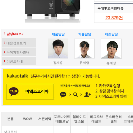
구매후고객인터뷰
23,879
건
담당MD보기
제품담당
기술담당
제조담당
배송정보보기
무이자행사안내
이벤트안내
김재홍
류제영
류재성
포트나이트
블레이드
리그오브
몬스터헌터
스
분류
WOW
서든어택
배틀로얄
앤소울
레전드
월드
크래프
상급옵션