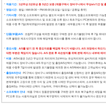
적용기간
:
1년무상 2년유상 총 3년간 보증 (제품구매시 장바구니에서 무상a/s기간 및 출
영업시간
: 평일 / AM:09:30 ~ PM:06:00 [토요일 / 일요일 / 공휴일 휴무]
기타사항
: OS 및 소프트웨어 설치는 별도의 비용이 추가되며, 정품소프트웨어만 가능
소프트웨어적인 장애(바이러스 및 프로그램 오류 등)나 최초구입시 PC본체와의 문제는
제품 수령 후 7일(최대15일)이내에 발생된 초기불량 : 새부품교체 / 이 후 발생된 부품불
단품(부품)A/S
: 조립PC구성을 제외한 부품만 구매한 경우 초기불량(구매 후 7일 최대
이후 불량은 제조사규정의 의해 해당부품 제조사를 통해 서비스를 받으셔야 합니다.
중요사항
:
A/S를 받기 전 꼭 중요자료를 백업해 두시기 바랍니다. A/S 과정에서 하
대한 부분은 책임지지 않습니다. A/S 완료 후 파손방지를 위해 본체 케이스 내부에 에
비용
: A/S비용은 1년간 무상으로 처리되며 2년부터는 유상처리되며 실비처리로 저렴하
제품구매시 장바구니에서 A/S 무상기간 및 출장A/S선택이 가능합니다. 구매이후에는 A
제품 수령후 7일이내에 발생한 초기불량을 제외한 본사 A/S택배비용은 고객님께서 부
출장A/S안내
: PC구매시 장바구니 A/S항목에서 출장A/S를 신청하신 경우 출장A/S신
계약된 외주업체를 통해 진행되기 때문에 도서산간 및 센터 부재 지역의 경우 택배수거
본체부품의 고장으로 인한 수리 및 교체 진행 시에만 무상서비스되며, 소프트웨어 및 외
출장A/S는 구매시에만 선택이 가능하며, 구매이후에는 선택이 불가능합니다.
소프트웨어 안내
: 제품 구매시 정품운영체제를 구매한 경우 최초 복구솔루션 세팅을 
PC오류 또는 사용자과실로 인하여 복구영역이 삭제되어 복구가 불가능하거나 윈도우오류