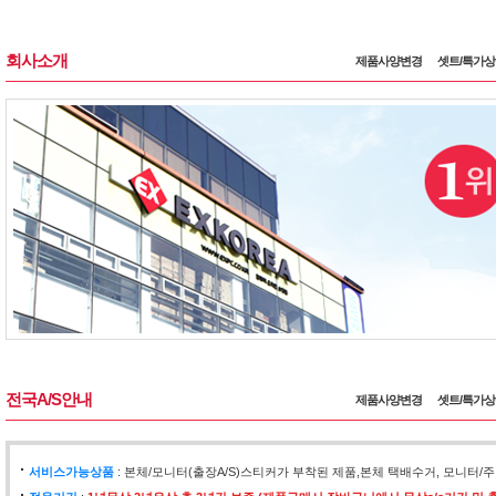
회사소개
제품사양변경
셋트/특가
전국A/S안내
제품사양변경
셋트/특가
서비스가능상품
: 본체/모니터(출장A/S)스티커가 부착된 제품,본체 택배수거, 모니