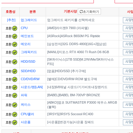
기본사양
호환성
분류
초기화하기
사
[추천]
업그레이드
업그레이드 패키지를 선택하세요
CPU
[AMD]라이젠9 7900 (라파엘)
메인보드
[ASRock]ASRock B650M PG Riptide
메모리
[삼성전자]32G DDR5-4800[16G×2][삼성]
그래픽카드
[MANLI]지포스 RTX 4060 TI Rush D6 8GB
[SK하이닉스]1TB SSD[M.2/NVMe/SK하이닉스
HDD/SSD
P31]
SDD/HDD
[없음]HDD/SSD [추가구매]
CD/DVD/RW
[별매]CD/DVD/RW-ROM 별도구매
사운드/랜[LAN]
[내장]6/8채널 사운드/기가비트내장랜카드
파워
[BABEL]BABEL BM-700VP BRONZE
[ABKO]앱코 SUITMASTER P3000 제우스 ARGB
케이스
(블랙)
CPU쿨러
[3RSYS]3RSYS Socoool RC400
사은품
[사은품][변경가능]사은품 장패드