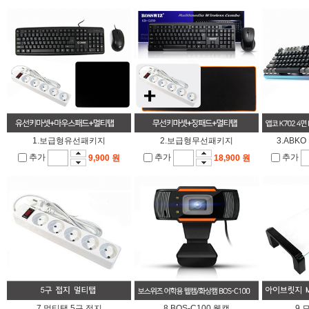
1.보급형유선패키지
2.보급형무선패키지
3.ABK
추가
추가
추가
9,900 원
18,900 원
7.멀티탭 5구 접지
8.BOS-C100 웹캠
9.