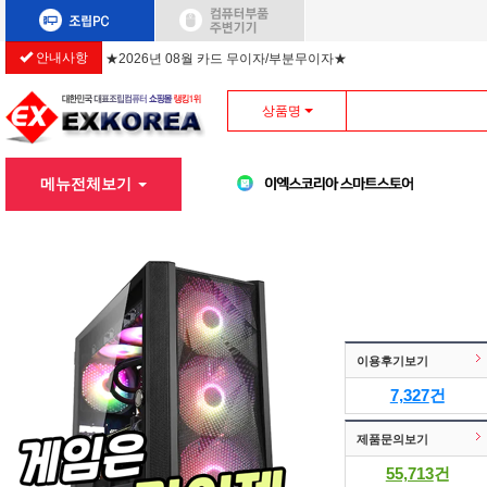
★2026년 08월 카드 무이자/부분무이자★
안내사항
상품명
메뉴전체보기
이용후기보기
7,327
건
제품문의보기
55,713
건