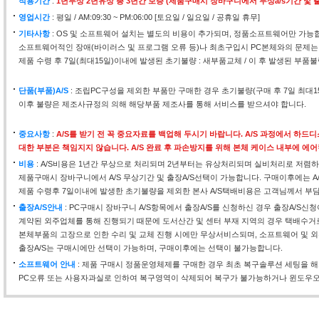
적용기간
:
1년무상 2년유상 총 3년간 보증 (제품구매시 장바구니에서 무상a/s기간 및 출
영업시간
: 평일 / AM:09:30 ~ PM:06:00 [토요일 / 일요일 / 공휴일 휴무]
기타사항
: OS 및 소프트웨어 설치는 별도의 비용이 추가되며, 정품소프트웨어만 가능
소프트웨어적인 장애(바이러스 및 프로그램 오류 등)나 최초구입시 PC본체와의 문제는
제품 수령 후 7일(최대15일)이내에 발생된 초기불량 : 새부품교체 / 이 후 발생된 부품불
단품(부품)A/S
: 조립PC구성을 제외한 부품만 구매한 경우 초기불량(구매 후 7일 최대
이후 불량은 제조사규정의 의해 해당부품 제조사를 통해 서비스를 받으셔야 합니다.
중요사항
:
A/S를 받기 전 꼭 중요자료를 백업해 두시기 바랍니다. A/S 과정에서 하
대한 부분은 책임지지 않습니다. A/S 완료 후 파손방지를 위해 본체 케이스 내부에 에
비용
: A/S비용은 1년간 무상으로 처리되며 2년부터는 유상처리되며 실비처리로 저렴하
제품구매시 장바구니에서 A/S 무상기간 및 출장A/S선택이 가능합니다. 구매이후에는 A
제품 수령후 7일이내에 발생한 초기불량을 제외한 본사 A/S택배비용은 고객님께서 부
출장A/S안내
: PC구매시 장바구니 A/S항목에서 출장A/S를 신청하신 경우 출장A/S신
계약된 외주업체를 통해 진행되기 때문에 도서산간 및 센터 부재 지역의 경우 택배수거
본체부품의 고장으로 인한 수리 및 교체 진행 시에만 무상서비스되며, 소프트웨어 및 외
출장A/S는 구매시에만 선택이 가능하며, 구매이후에는 선택이 불가능합니다.
소프트웨어 안내
: 제품 구매시 정품운영체제를 구매한 경우 최초 복구솔루션 세팅을 
PC오류 또는 사용자과실로 인하여 복구영역이 삭제되어 복구가 불가능하거나 윈도우오류