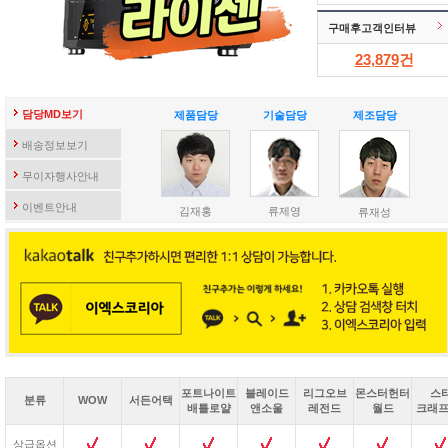
구매후고객인터뷰
23,879
건
담당MD보기
제품담당
기술담당
제조담당
배송정보보기
무이자행사안내
이벤트안내
김재홍
류제영
류재성
포트나이트
블레이드
리그오브
몬스터헌터
스
분류
WOW
서든어택
배틀로얄
앤소울
레전드
월드
크래프
상급옵션