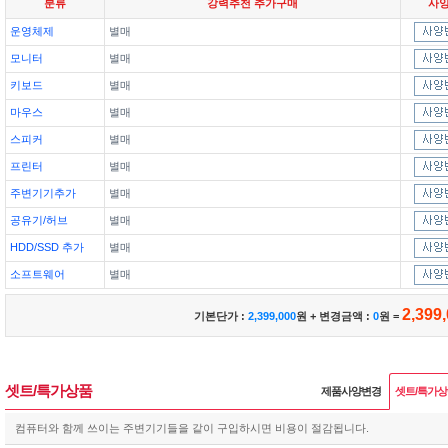
분류
강력추천 추가구매
사
운영체제
별매
모니터
별매
키보드
별매
마우스
별매
스피커
별매
프린터
별매
주변기기추가
별매
공유기/허브
별매
HDD/SSD 추가
별매
소프트웨어
별매
2,399
기본단가 :
2,399,000
원 + 변경금액 :
0
원 =
셋트/특가상품
제품사양변경
셋트/특가
컴퓨터와 함께 쓰이는 주변기기들을 같이 구입하시면 비용이 절감됩니다.