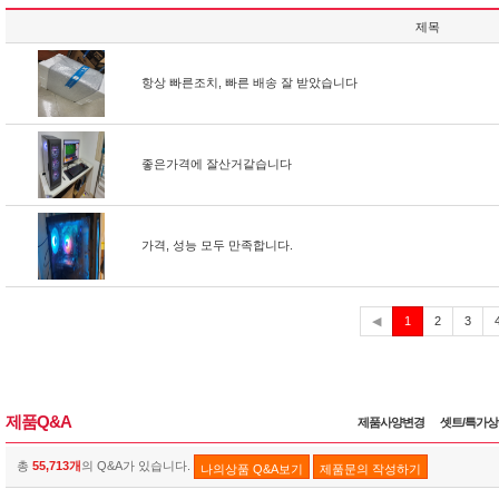
제목
항상 빠른조치, 빠른 배송 잘 받았습니다
좋은가격에 잘산거같습니다
가격, 성능 모두 만족합니다.
현
◀
1
2
3
재
제품Q&A
제품사양변경
셋트/특가
총
55,713개
의 Q&A가 있습니다.
나의상품 Q&A보기
제품문의 작성하기