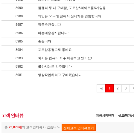
8990
컴퓨터 두 대 구매함, 포토샵&라이트룸&게임용
8988
게임용 pc구매 잘해서 신세계를 경험합니다
8987
적극추천합니다
8986
빠른배송감사합니다~
8985
좋습니다
8984
포토샵용컴으로 좋네요
8983
회사용 컴퓨터 자주 애용하고 있어요!~
8982
롤하시는분 강추합니다
8981
영상작업하려고 구매했습니다
현
◀
1
2
3
재
고객 인터뷰
제품사양변경
셋트/특가
총
23,879개
의 고객인터뷰가 있습니다.
전체고객 인터뷰보기