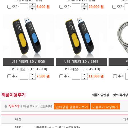
추가
추가
추가
6,900 원
29,900 원
USB 메모리 [16GB/ 3.0]
USB 메모리 [32GB/ 3.0]
추가
추가
추가
7,500 원
11,500 원
제품이용후기
제품사양변경
셋트/특가
총
7,327개
의 이용후기가 있습니다.
전체상품 상품후기보기
이용후기 작성하기
번호
제
8991
8년동안 써보고 후기 남깁니다~