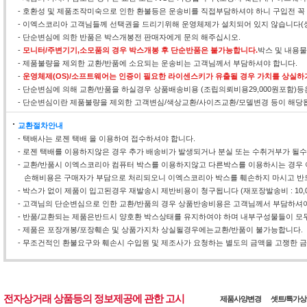
- 호환성 및 제품조작미숙으로 인한 환불등은 운송비를 직접부담하셔야 하니 구입전 꼭
- 이엑스코리아 고객님들께 선택권을 드리기위해 운영체제가 설치되어 있지 않습니다(
- 단순변심에 의한 반품은 박스개봉전 판매자에게 문의 해주십시오.
-
모니터/주변기기,소모품의 경우 박스개봉 후 단순반품은 불가능합니다.
박스 및 내용
- 제품불량을 제외한 교환/반품에 소요되는 운송비는 고객님께서 부담하셔야 합니다.
-
운영체제(OS)/소프트웨어는 인증이 필요한 라이센스키가 유출될 경우 가치를 상실하
- 단순변심에 의해 교환/반품을 하실경우 상품배송비용 (조립의뢰비용29,000원포함)
- 단순변심이란 제품불량을 제외한 고객변심/색상교환/사이즈교환/모델변경 등이 해당
교환절차안내
- 택배사는 로젠 택배 을 이용하여 접수하셔야 합니다.
- 로젠 택배를 이용하지않은 경우 추가 배송비가 발생되거나 분실 또는 수취거부가 될
- 교환/반품시 이엑스코리아 컴퓨터 박스를 이용하지않고 다른박스를 이용하시는 경우 
손해비용은 구매자가 부담으로 처리되오니 이엑스코리아 박스를 훼손하지 마시고 반
- 박스가 없이 제품이 입고된경우 재발송시 제반비용이 청구됩니다 (재포장발송비 : 10,0
- 고객님의 단순변심으로 인한 교환/반품의 경우 상품반송비용은 고객님께서 부담하셔야
- 반품/교환되는 제품은반드시 양호환 박스상태를 유지하여야 하며 내부구성물들이 모두
- 제품은 포장개봉/포장훼손 및 상품가지차 상실될경우에는교환/반품이 불가능합니다.
- 무조건적인 환불요구와 훼손시 수입원 및 제조사가 요청하는 별도의 금액을 고쟁한 금액
전자상거래 상품등의 정보제공에 관한 고시
제품사양변경
셋트/특가