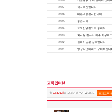
8988
게임용 pc구매 잘해서 신세
8987
적극추천합니다
8986
빠른배송감사합니다~
8985
좋습니다
8984
포토샵용컴으로 좋네요
8983
회사용 컴퓨터 자주 애용하고
8982
롤하시는분 강추합니다
8981
영상작업하려고 구매했습니
고객 인터뷰
총
23,879개
의 고객인터뷰가 있습니다.
전체고객 