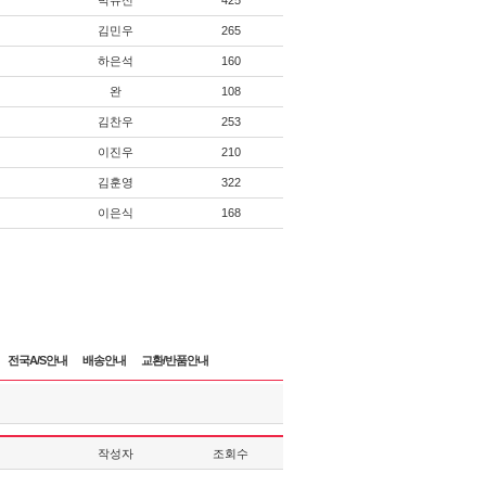
박유신
425
김민우
265
하은석
160
완
108
김찬우
253
이진우
210
김훈영
322
이은식
168
전국A/S안내
배송안내
교환/반품안내
작성자
조회수