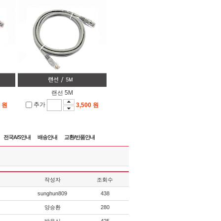
랜선 5M
추가
0 원
3,500 원
전국A/S안내
배송안내
교환/반품안내
작성자
조회수
sunghun809
438
양승환
280