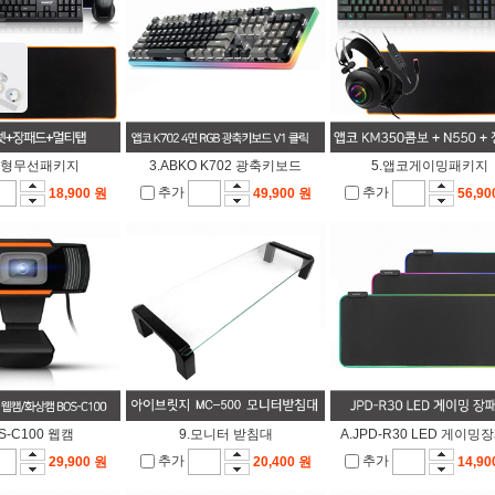
급형무선패키지
3.ABKO K702 광축키보드
5.앱코게이밍패키지
추가
추가
18,900 원
49,900 원
56,90
OS-C100 웹캠
9.모니터 받침대
A.JPD-R30 LED 게이밍
추가
추가
29,900 원
20,400 원
14,90