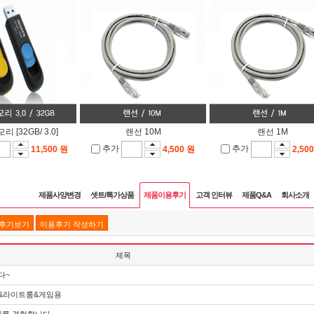
리 [32GB/ 3.0]
랜선 10M
랜선 1M
추가
추가
11,500 원
4,500 원
2,50
제품사양변경
셋트/특가상품
제품이용후기
고객 인터뷰
제품Q&A
회사소개
품후기보기
이용후기 작성하기
제목
다~
샵&라이트룸&게임용