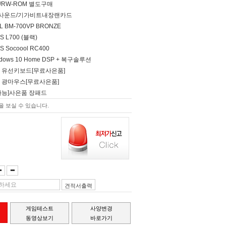
D/RW-ROM 별도구매
널 사운드/기가비트내장랜카드
EL BM-700VP BRONZE
S L700 (블랙)
S Socoool RC400
Windows 10 Home DSP + 복구솔루션
형 유선키보드[무료사은품]
 광마우스[무료사은품]
가능]사은품 장패드
 보실 수 있습니다.
견적서출력
게임테스트
사양변경
동영상보기
바로가기