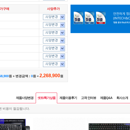
추가구매
사양추가
2,268,900
68,900
원 + 변경금액 :
0
원 =
원
제품사양변경
셋트/특가상품
제품이용후기
고객 인터뷰
제품Q&A
회사소개
면 비용이 절감됩니다.