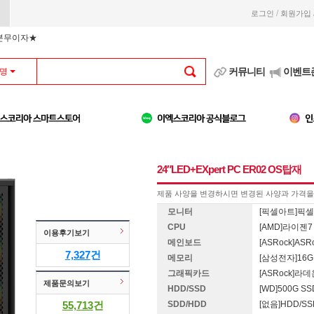
/
로그인
회원가입
부분무이자★
커뮤니티
이벤트
명
24″LED+EXpert PC ER02 OS탑재
제품 사양을 변경하시면 변경된 사양과 가격을 
모니터
[픽셀아트]픽셀아트
CPU
[AMD]라이젠7 
이용후기보기
메인보드
[ASRock]ASRo
7,327
건
메모리
[삼성전자]16G 
그래픽카드
[ASRock]라데
제품문의보기
HDD/SSD
[WD]500G SS
55,713
건
SDD/HDD
[없음]HDD/S