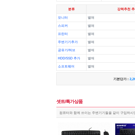
분류
강력추천 
모니터
별매
스피커
별매
프린터
별매
주변기기추가
별매
공유기/허브
별매
HDD/SSD 추가
별매
소프트웨어
별매
기본단가 :
2,2
셋트/특가상품
컴퓨터와 함께 쓰이는 주변기기들을 같이 구입하시