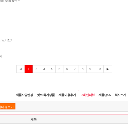
계를 경험합니다
 있어요!~
다
현
◀
1
2
3
4
5
6
7
8
9
10
▶
재
제품사양변경
셋트/특가상품
제품이용후기
고객 인터뷰
제품Q&A
회사소개
인터뷰보기
제목