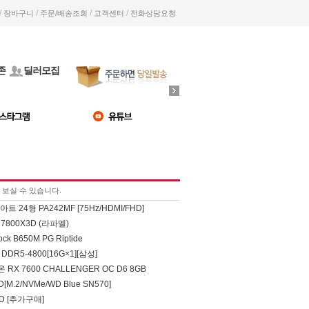
/
/
/
/
장바구니
주문/배송조회
고객센터
전화상담요청
존
딜러모집
보실 수 있습니다.
 24형 PA242MF [75Hz/HDMI/FHD]
7800X3D (라파엘)
ck B650M PG Riptide
DDR5-4800[16G×1][삼성]
온 RX 7600 CHALLENGER OC D6 8GB
D[M.2/NVMe/WD Blue SN570]
SD [추가구매]