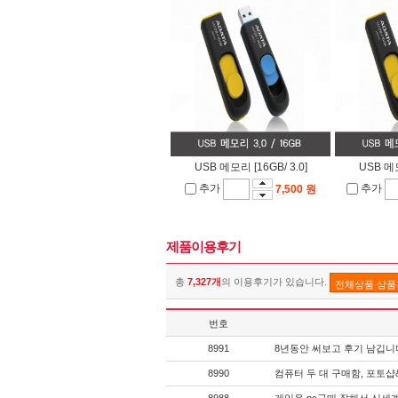
USB 메모리 [16GB/ 3.0]
USB 메모
추가
추가
7,500 원
제품이용후기
총
7,327개
의 이용후기가 있습니다.
전체상품 상
번호
8991
8년동안 써보고 후기 남깁니
8990
컴퓨터 두 대 구매함, 포토