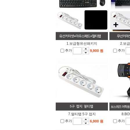
1.보급형유선패키지
2.보
추가
추가
9,900 원
7.멀티탭 5구 접지
8.B
추가
추가
6,900 원