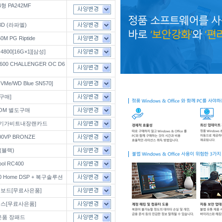
형 PA242MF
3D (라파엘)
0M PG Riptide
800[16G×1][삼성]
600 CHALLENGER OC D6
VMe/WD Blue SN570]
가구매]
ROM 별도구매
드/기가비트내장랜카드
700VP BRONZE
 (블랙)
ool RC400
s 10 Home DSP + 복구솔루션
키보드[무료사은품]
우스[무료사은품]
은품 장패드