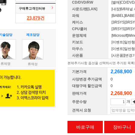
CD/DVD/RW
[별매]CD/DV
구매후고객인터뷰
사운드/랜[LAN]
[내장]6/8채
파워
[BABEL]BAB
23,879
건
케이스
[3RSYS]3RSY
CPU쿨러
[3RSYS]3RSY
기술담당
제조담당
운영체제
[Microsoft]
키보드
[이벤트]일반
마우스
[이벤트]일반형
사은품
[사은품][변경
본체추가사항 옵션을 선택하시면 추가된 목록을
류제영
류재성
2,268,900
기본가격
사양변경 추가금액
0
대량구매 할인금액
0
2,268,900
판매가격
개
주문수량
견적서 요청
바로구매
장바구니