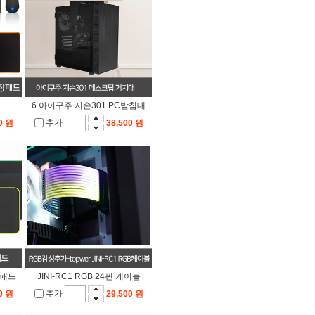
6.아이구주 지손301 PC받침대
추가
0 원
38,500 원
장패드
JINI-RC1 RGB 24핀 케이블
추가
0 원
29,500 원