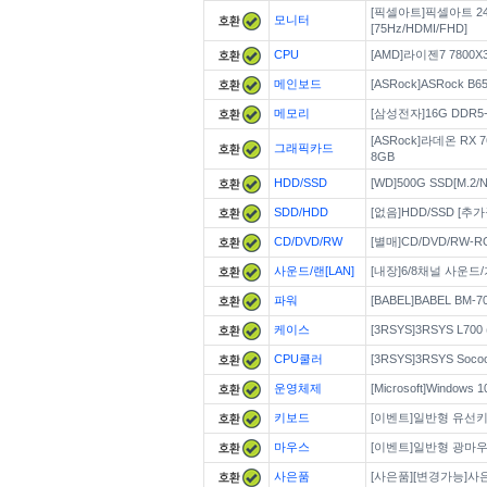
[픽셀아트]픽셀아트 24
모니터
[75Hz/HDMI/FHD]
CPU
[AMD]라이젠7 7800X
메인보드
[ASRock]ASRock B65
메모리
[삼성전자]16G DDR5-4
[ASRock]라데온 RX 7
그래픽카드
8GB
HDD/SSD
[WD]500G SSD[M.2/N
SDD/HDD
[없음]HDD/SSD [추
CD/DVD/RW
[별매]CD/DVD/RW-
사운드/랜[LAN]
[내장]6/8채널 사운
파워
[BABEL]BABEL BM-
케이스
[3RSYS]3RSYS L700
CPU쿨러
[3RSYS]3RSYS Soco
운영체제
[Microsoft]Window
키보드
[이벤트]일반형 유선
마우스
[이벤트]일반형 광마
사은품
[사은품][변경가능]사