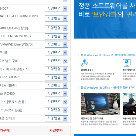
400F
TTLE-AX B760M-K V20
800[16G×2][삼성]
60 TI Rush D6 8GB
VMe/WD Blue SN570]
가구매]
ROM 별도구매
드/기가비트내장랜카드
700VP BRONZE
그니처 (블랙)
ool RC400
키보드[무료사은품]
우스[무료사은품]
은품 장패드
추가구매
사양추가