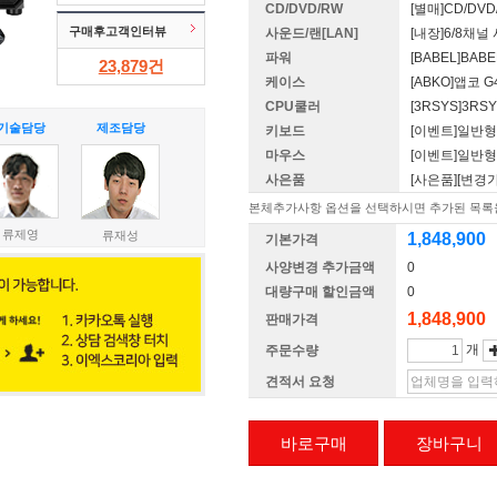
CD/DVD/RW
[별매]CD/DV
구매후고객인터뷰
사운드/랜[LAN]
[내장]6/8채
파워
[BABEL]BAB
23,879
건
케이스
[ABKO]앱코 
CPU쿨러
[3RSYS]3RSY
기술담당
제조담당
키보드
[이벤트]일반
마우스
[이벤트]일반형
사은품
[사은품][변경
본체추가사항 옵션을 선택하시면 추가된 목록을
류제영
류재성
1,848,900
기본가격
사양변경 추가금액
0
대량구매 할인금액
0
1,848,900
판매가격
개
주문수량
견적서 요청
바로구매
장바구니