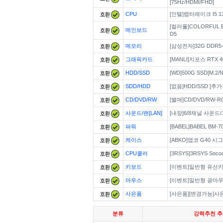
[75Hz/HDMI/FHD]
CPU
[인텔]랩터레이크 I5 13
[컬러풀]COLORFUL BA
메인보드
D5
메모리
[삼성전자]32G DDR5-4
그래픽카드
[MANLI]지포스 RTX 40
HDD/SSD
[WD]500G SSD[M.2/N
SDD/HDD
[없음]HDD/SSD [추
CD/DVD/RW
[별매]CD/DVD/RW-
사운드/랜[LAN]
[내장]6/8채널 사운
파워
[BABEL]BABEL BM-
케이스
[ABKO]앱코 G40 시
CPU쿨러
[3RSYS]3RSYS Soco
키보드
[이벤트]일반형 유선
마우스
[이벤트]일반형 광마
사은품
[사은품][변경가능]사
분류
강력추천 