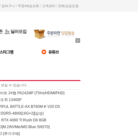
/
/
/
/
장바구니
주문/배송조회
고객센터
전화상담요청
존
딜러모집
보실 수 있습니다.
 24형 PA242MF [75Hz/HDMI/FHD]
I5 13400F
FUL BATTLE-AX B760M-K V20 D5
DDR5-4800[16G×2][삼성]
RTX 4060 TI Rush D6 8GB
D[M.2/NVMe/WD Blue SN570]
SD [추가구매]