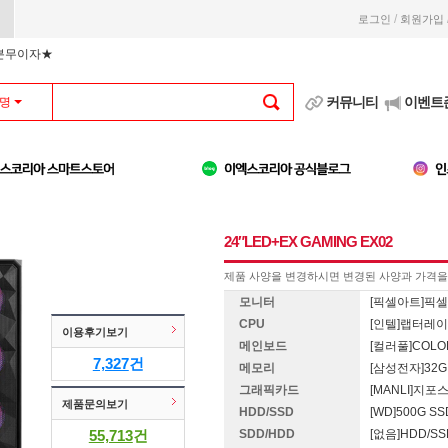
/
로그인
회원가입
부분무이자★
커뮤니티
이벤트
명
24″LED+EX GAMING EX02
제품 사양을 변경하시면 변경된 사양과 가격을 
모니터
[픽셀아트]픽셀아트
CPU
[인텔]랩터레이크 
이용후기보기
메인보드
[컬러풀]COLOR
7,327
건
메모리
[삼성전자]32G 
그래픽카드
[MANLI]지포스 
제품문의보기
HDD/SSD
[WD]500G SS
55,713
건
SDD/HDD
[없음]HDD/S