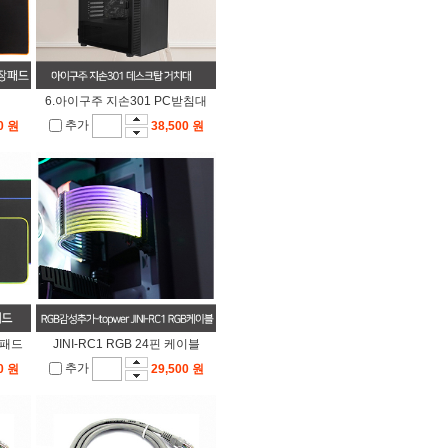
6.아이구주 지손301 PC받침대
추가
0 원
38,500 원
장패드
JINI-RC1 RGB 24핀 케이블
추가
0 원
29,500 원