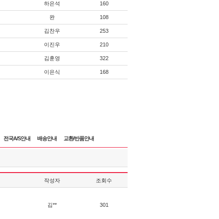
하은석
160
완
108
김찬우
253
이진우
210
김훈영
322
이은식
168
전국A/S안내
배송안내
교환/반품안내
작성자
조회수
김**
301