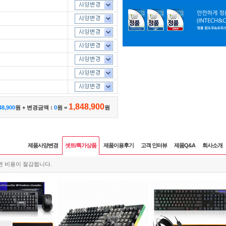
1,848,900
48,900
원 + 변경금액 :
0
원 =
원
제품사양변경
셋트/특가상품
제품이용후기
고객 인터뷰
제품Q&A
회사소개
면 비용이 절감됩니다.