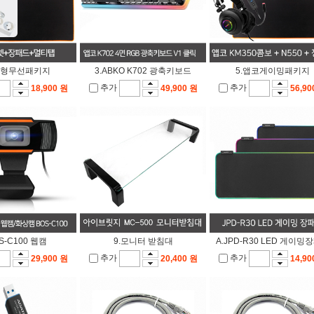
급형무선패키지
3.ABKO K702 광축키보드
5.앱코게이밍패키지
추가
추가
18,900 원
49,900 원
56,90
OS-C100 웹캠
9.모니터 받침대
A.JPD-R30 LED 게이밍
추가
추가
29,900 원
20,400 원
14,90