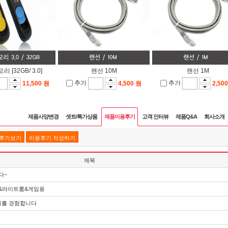
리 [32GB/ 3.0]
랜선 10M
랜선 1M
추가
추가
11,500 원
4,500 원
2,50
제품사양변경
셋트/특가상품
제품이용후기
고객 인터뷰
제품Q&A
회사소개
품후기보기
이용후기 작성하기
제목
다~
샵&라이트룸&게임용
계를 경험합니다