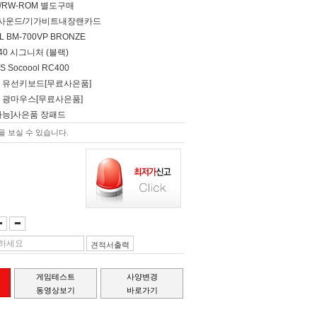
D/RW-ROM 별도구매
널 사운드/기가비트내장랜카드
EL BM-700VP BRONZE
G40 시그니처 (블랙)
S Socoool RC400
형 유선키보드[무료사은품]
 광마우스[무료사은품]
가능]사은품 장패드
 보실 수 있습니다.
견적서출력
게임테스트
사양변경
동영상보기
바로가기