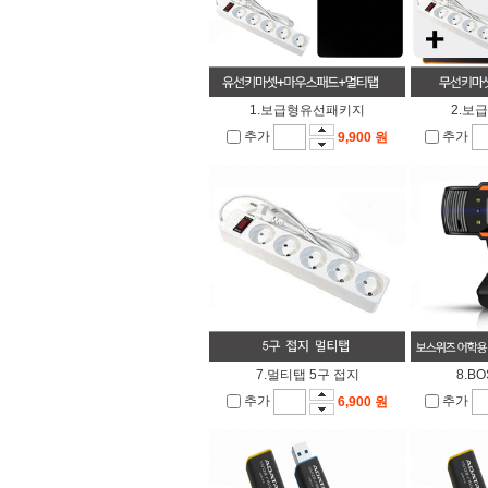
1.보급형유선패키지
2.보
추가
추가
9,900 원
7.멀티탭 5구 접지
8.B
추가
추가
6,900 원