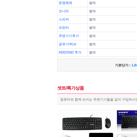
운영체제
별매
모니터
별매
스피커
별매
프린터
별매
주변기기추가
별매
공유기/허브
별매
HDD/SSD 추가
별매
기본단가 :
1,8
셋트/특가상품
컴퓨터와 함께 쓰이는 주변기기들을 같이 구입하시