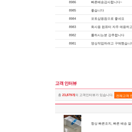
8986
빠른배송감사합니다~
8985
좋습니다
8984
포토샵용컴으로 좋네요
8983
회사용 컴퓨터 자주 애용하고
8982
롤하시는분 강추합니다
8981
영상작업하려고 구매했습니
고객 인터뷰
총
23,879개
의 고객인터뷰가 있습니다.
전체고객 
항상 빠른조치, 빠른 배송 