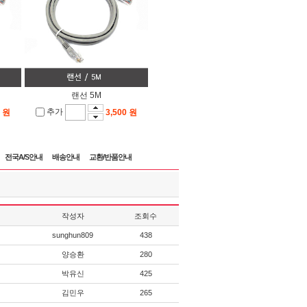
랜선 5M
추가
0 원
3,500 원
전국A/S안내
배송안내
교환/반품안내
작성자
조회수
sunghun809
438
양승환
280
박유신
425
김민우
265