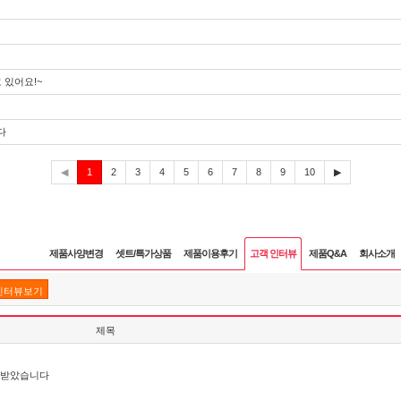
 있어요!~
다
현
◀
1
2
3
4
5
6
7
8
9
10
▶
재
제품사양변경
셋트/특가상품
제품이용후기
고객 인터뷰
제품Q&A
회사소개
인터뷰보기
제목
잘 받았습니다