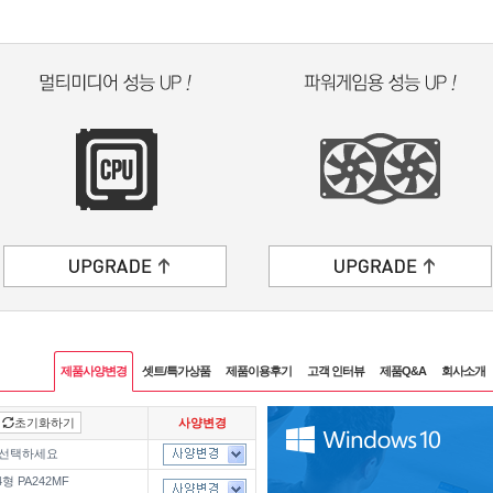
제품사양변경
셋트/특가상품
제품이용후기
고객 인터뷰
제품Q&A
회사소개
초기화하기
사양변경
 선택하세요
형 PA242MF