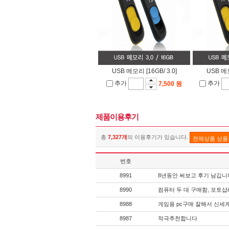
USB 메모리 [16GB/ 3.0]
USB 메모
추가
추가
7,500 원
제품이용후기
총
7,327개
의 이용후기가 있습니다.
전체상품 상
번호
8991
8년동안 써보고 후기 남깁니
8990
컴퓨터 두 대 구매함, 포토
8988
게임용 pc구매 잘해서 신세
8987
적극추천합니다