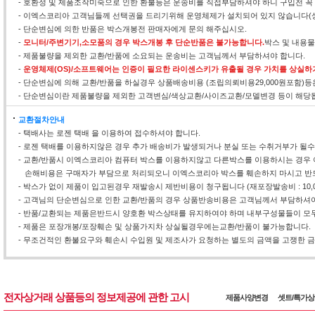
- 호환성 및 제품조작미숙으로 인한 환불등은 운송비를 직접부담하셔야 하니 구입전 꼭
- 이엑스코리아 고객님들께 선택권을 드리기위해 운영체제가 설치되어 있지 않습니다(
- 단순변심에 의한 반품은 박스개봉전 판매자에게 문의 해주십시오.
-
모니터/주변기기,소모품의 경우 박스개봉 후 단순반품은 불가능합니다.
박스 및 내용
- 제품불량을 제외한 교환/반품에 소요되는 운송비는 고객님께서 부담하셔야 합니다.
-
운영체제(OS)/소프트웨어는 인증이 필요한 라이센스키가 유출될 경우 가치를 상실하
- 단순변심에 의해 교환/반품을 하실경우 상품배송비용 (조립의뢰비용29,000원포함)
- 단순변심이란 제품불량을 제외한 고객변심/색상교환/사이즈교환/모델변경 등이 해당
교환절차안내
- 택배사는 로젠 택배 을 이용하여 접수하셔야 합니다.
- 로젠 택배를 이용하지않은 경우 추가 배송비가 발생되거나 분실 또는 수취거부가 될
- 교환/반품시 이엑스코리아 컴퓨터 박스를 이용하지않고 다른박스를 이용하시는 경우 
손해비용은 구매자가 부담으로 처리되오니 이엑스코리아 박스를 훼손하지 마시고 반
- 박스가 없이 제품이 입고된경우 재발송시 제반비용이 청구됩니다 (재포장발송비 : 10,0
- 고객님의 단순변심으로 인한 교환/반품의 경우 상품반송비용은 고객님께서 부담하셔야
- 반품/교환되는 제품은반드시 양호환 박스상태를 유지하여야 하며 내부구성물들이 모두
- 제품은 포장개봉/포장훼손 및 상품가지차 상실될경우에는교환/반품이 불가능합니다.
- 무조건적인 환불요구와 훼손시 수입원 및 제조사가 요청하는 별도의 금액을 고쟁한 금액
전자상거래 상품등의 정보제공에 관한 고시
제품사양변경
셋트/특가