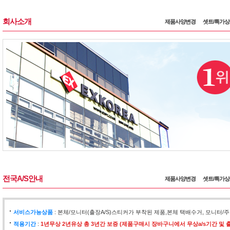
회사소개
제품사양변경
셋트/특가
전국A/S안내
제품사양변경
셋트/특가
서비스가능상품
: 본체/모니터(출장A/S)스티커가 부착된 제품,본체 택배수거, 모니
적용기간
:
1년무상 2년유상 총 3년간 보증 (제품구매시 장바구니에서 무상a/s기간 및 출