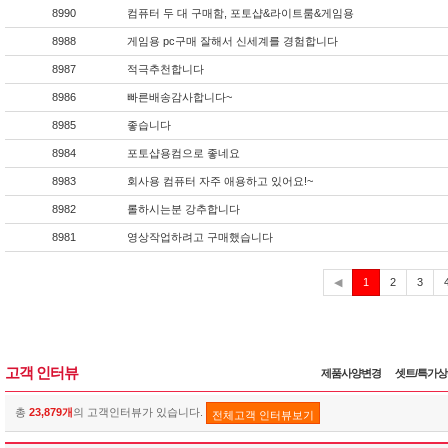
8990
컴퓨터 두 대 구매함, 포토샵&라이트룸&게임용
8988
게임용 pc구매 잘해서 신세계를 경험합니다
8987
적극추천합니다
8986
빠른배송감사합니다~
8985
좋습니다
8984
포토샵용컴으로 좋네요
8983
회사용 컴퓨터 자주 애용하고 있어요!~
8982
롤하시는분 강추합니다
8981
영상작업하려고 구매했습니다
현
◀
1
2
3
재
고객 인터뷰
제품사양변경
셋트/특가
총
23,879개
의 고객인터뷰가 있습니다.
전체고객 인터뷰보기