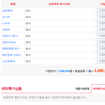
분류
강력추천 추가구매
사
운영체제
별매
모니터
별매
스피커
별매
프린터
별매
주변기기추가
별매
공유기/허브
별매
HDD/SSD 추가
별매
확인전화 서비스
별매
소프트웨어
별매
3,488
기본단가 :
3,488,900
원 + 변경금액 :
0
원 =
셋트/특가상품
제품사양변경
셋트/특가
컴퓨터와 함께 쓰이는 주변기기들을 같이 구입하시면 비용이 절감됩니다.