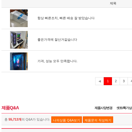
제목
항상 빠른조치, 빠른 배송 잘 받았습니다
좋은가격에 잘산거같습니다
가격, 성능 모두 만족합니다.
현
◀
1
2
3
재
제품Q&A
제품사양변경
셋트/특가
총
55,713개
의 Q&A가 있습니다.
나의상품 Q&A보기
제품문의 작성하기