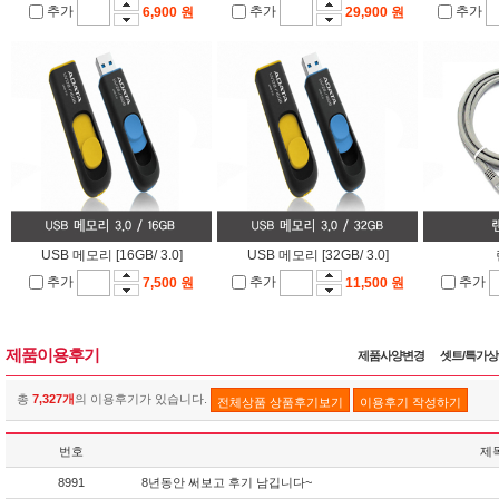
추가
추가
추가
6,900 원
29,900 원
USB 메모리 [16GB/ 3.0]
USB 메모리 [32GB/ 3.0]
추가
추가
추가
7,500 원
11,500 원
제품이용후기
제품사양변경
셋트/특가
총
7,327개
의 이용후기가 있습니다.
전체상품 상품후기보기
이용후기 작성하기
번호
제
8991
8년동안 써보고 후기 남깁니다~