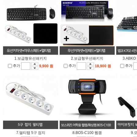
1.보급형유선패키지
2.보급형무선패키지
3.ABK
추가
추가
추가
9,900 원
18,900 원
7.멀티탭 5구 접지
8.BOS-C100 웹캠
9.