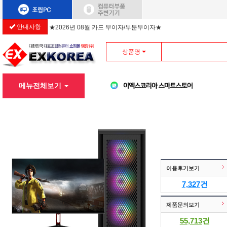
★2026년 08월 카드 무이자/부분무이자★
안내사항
상품명
메뉴전체보기
이용후기보기
7,327
건
제품문의보기
55,713
건