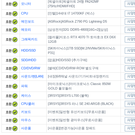
[픽셀아트]픽셀아트 24형 PA242MF
모니터
[75Hz/HDMI/FHD]
CPU
[인텔]14세대 I7 14700KF (박스)
메인보드
[ASRock]ASRock Z790 PG Lightning D5
메모리
[삼성전자]32G DDR5-4800[16G×2][삼성]
[컬러풀]지포스 RTX 4070 TI 토마호크 EX D6X
그래픽카드
12GB
[SK하이닉스]1TB SSD[M.2/NVMe/SK하이닉스
HDD/SSD
P31]
SDD/HDD
[없음]HDD/SSD [추가구매]
CD/DVD/RW
[별매]CD/DVD/RW-ROM 별도구매
사운드/랜[LAN]
[내장]6/8채널 사운드/기가비트내장랜카드
[마이크로닉스]마이크로닉스 Classic 850W
파워
GOLD 풀모듈러
케이스
[3RSYS]3RSYS L700 (블랙)
CPU쿨러
[3RSYS]3RSYS 라니 SE 240 ARGB (BLACK)
키보드
[이벤트]일반형 유선키보드[무료사은품]
마우스
[이벤트]일반형 광마우스[무료사은품]
사은품
[사은품][변경가능]사은품 장패드