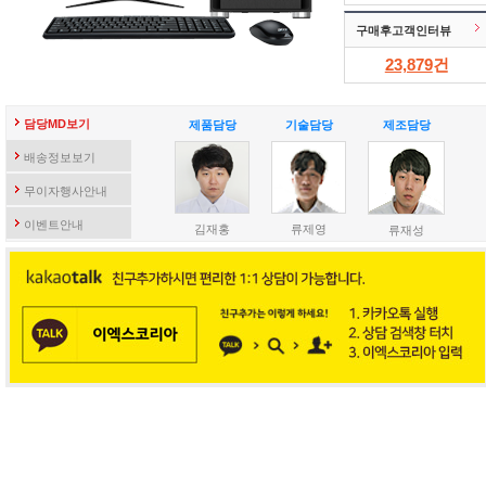
구매후고객인터뷰
23,879
건
담당MD보기
제품담당
기술담당
제조담당
배송정보보기
무이자행사안내
이벤트안내
김재홍
류제영
류재성