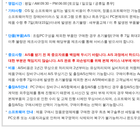
영업시간
: 평일 / AM:09:30 ~ PM:06:00 [토요일 / 일요일 / 공휴일 휴무]
기타사항
: OS 및 소프트웨어 설치는 별도의 비용이 추가되며, 정품소프트웨어만 가능
소프트웨어적인 장애(바이러스 및 프로그램 오류 등)나 최초구입시 PC본체와의 문제는
제품 수령 후 7일(최대15일)이내에 발생된 초기불량 : 새부품교체 / 이 후 발생된 부품불
단품(부품)A/S
: 조립PC구성을 제외한 부품만 구매한 경우 초기불량(구매 후 7일 최대
이후 불량은 제조사규정의 의해 해당부품 제조사를 통해 서비스를 받으셔야 합니다.
중요사항
:
A/S를 받기 전 꼭 중요자료를 백업해 두시기 바랍니다. A/S 과정에서 하
대한 부분은 책임지지 않습니다. A/S 완료 후 파손방지를 위해 본체 케이스 내부에 에
비용
: A/S비용은 1년간 무상으로 처리되며 2년부터는 유상처리되며 실비처리로 저렴하
제품구매시 장바구니에서 A/S 무상기간 및 출장A/S선택이 가능합니다. 구매이후에는 A
제품 수령후 7일이내에 발생한 초기불량을 제외한 본사 A/S택배비용은 고객님께서 부
출장A/S안내
: PC구매시 장바구니 A/S항목에서 출장A/S를 신청하신 경우 출장A/S신
계약된 외주업체를 통해 진행되기 때문에 도서산간 및 센터 부재 지역의 경우 택배수거
본체부품의 고장으로 인한 수리 및 교체 진행 시에만 무상서비스되며, 소프트웨어 및 외
출장A/S는 구매시에만 선택이 가능하며, 구매이후에는 선택이 불가능합니다.
소프트웨어 안내
: 제품 구매시 정품운영체제를 구매한 경우 최초 복구솔루션 세팅을 
PC오류 또는 사용자과실로 인하여 복구영역이 삭제되어 복구가 불가능하거나 윈도우오류