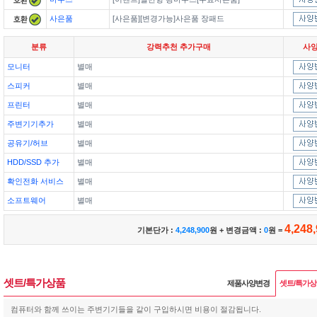
사은품
[사은품][변경가능]사은품 장패드
분류
강력추천 추가구매
사
모니터
별매
스피커
별매
프린터
별매
주변기기추가
별매
공유기/허브
별매
HDD/SSD 추가
별매
확인전화 서비스
별매
소프트웨어
별매
4,248
기본단가 :
4,248,900
원 + 변경금액 :
0
원 =
셋트/특가상품
제품사양변경
셋트/특가
컴퓨터와 함께 쓰이는 주변기기들을 같이 구입하시면 비용이 절감됩니다.