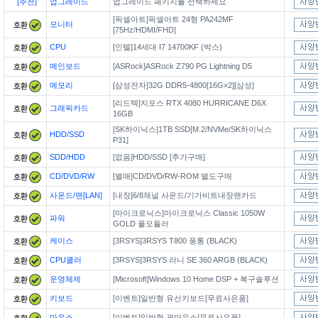
[추천]
업그레이드
업그레이드 패키지를 선택하세요
[픽셀아트]픽셀아트 24형 PA242MF
모니터
[75Hz/HDMI/FHD]
CPU
[인텔]14세대 I7 14700KF (박스)
메인보드
[ASRock]ASRock Z790 PG Lightning D5
메모리
[삼성전자]32G DDR5-4800[16G×2][삼성]
[리드텍]지포스 RTX 4080 HURRICANE D6X
그래픽카드
16GB
[SK하이닉스]1TB SSD[M.2/NVMe/SK하이닉스
HDD/SSD
P31]
SDD/HDD
[없음]HDD/SSD [추가구매]
CD/DVD/RW
[별매]CD/DVD/RW-ROM 별도구매
사운드/랜[LAN]
[내장]6/8채널 사운드/기가비트내장랜카드
[마이크로닉스]마이크로닉스 Classic 1050W
파워
GOLD 풀모듈러
케이스
[3RSYS]3RSYS T800 풍통 (BLACK)
CPU쿨러
[3RSYS]3RSYS 라니 SE 360 ARGB (BLACK)
운영체제
[Microsoft]Windows 10 Home DSP + 복구솔루션
키보드
[이벤트]일반형 유선키보드[무료사은품]
마우스
[이벤트]일반형 광마우스[무료사은품]