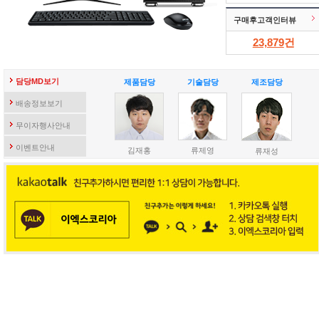
구매후고객인터뷰
23,879
건
담당MD보기
제품담당
기술담당
제조담당
배송정보보기
무이자행사안내
이벤트안내
김재홍
류제영
류재성