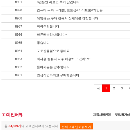
8991
8년동안 써보고 후기 남깁니다~
8990
컴퓨터 두 대 구매함, 포토샵&라이트룸&게임용
8988
게임용 pc구매 잘해서 신세계를 경험합니다
8987
적극추천합니다
8986
빠른배송감사합니다~
8985
좋습니다
8984
포토샵용컴으로 좋네요
8983
회사용 컴퓨터 자주 애용하고 있어요!~
8982
롤하시는분 강추합니다
8981
영상작업하려고 구매했습니다
현
◀
1
2
3
재
고객 인터뷰
제품사양변경
셋트/특가
총
23,879개
의 고객인터뷰가 있습니다.
전체고객 인터뷰보기