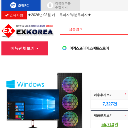
안내사항
★2026년 08월 카드 무이자/부분무이자★
상품명
메뉴전체보기
이용후기보기
7,327
건
제품문의보기
55,713
건