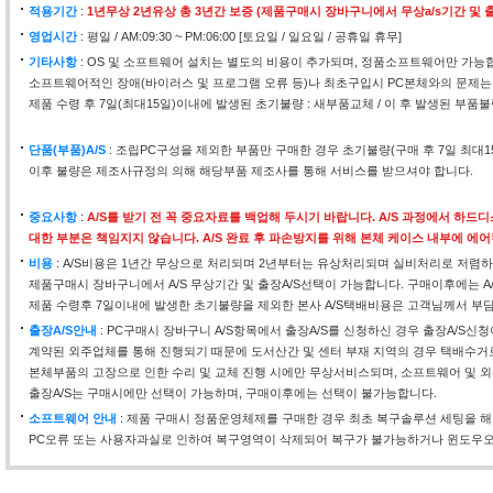
적용기간
:
1년무상 2년유상 총 3년간 보증 (제품구매시 장바구니에서 무상a/s기간 및 출
영업시간
: 평일 / AM:09:30 ~ PM:06:00 [토요일 / 일요일 / 공휴일 휴무]
기타사항
: OS 및 소프트웨어 설치는 별도의 비용이 추가되며, 정품소프트웨어만 가능
소프트웨어적인 장애(바이러스 및 프로그램 오류 등)나 최초구입시 PC본체와의 문제는
제품 수령 후 7일(최대15일)이내에 발생된 초기불량 : 새부품교체 / 이 후 발생된 부품불
단품(부품)A/S
: 조립PC구성을 제외한 부품만 구매한 경우 초기불량(구매 후 7일 최대
이후 불량은 제조사규정의 의해 해당부품 제조사를 통해 서비스를 받으셔야 합니다.
중요사항
:
A/S를 받기 전 꼭 중요자료를 백업해 두시기 바랍니다. A/S 과정에서 하
대한 부분은 책임지지 않습니다. A/S 완료 후 파손방지를 위해 본체 케이스 내부에 에
비용
: A/S비용은 1년간 무상으로 처리되며 2년부터는 유상처리되며 실비처리로 저렴하
제품구매시 장바구니에서 A/S 무상기간 및 출장A/S선택이 가능합니다. 구매이후에는 A
제품 수령후 7일이내에 발생한 초기불량을 제외한 본사 A/S택배비용은 고객님께서 부
출장A/S안내
: PC구매시 장바구니 A/S항목에서 출장A/S를 신청하신 경우 출장A/S신
계약된 외주업체를 통해 진행되기 때문에 도서산간 및 센터 부재 지역의 경우 택배수거
본체부품의 고장으로 인한 수리 및 교체 진행 시에만 무상서비스되며, 소프트웨어 및 외
출장A/S는 구매시에만 선택이 가능하며, 구매이후에는 선택이 불가능합니다.
소프트웨어 안내
: 제품 구매시 정품운영체제를 구매한 경우 최초 복구솔루션 세팅을 
PC오류 또는 사용자과실로 인하여 복구영역이 삭제되어 복구가 불가능하거나 윈도우오류