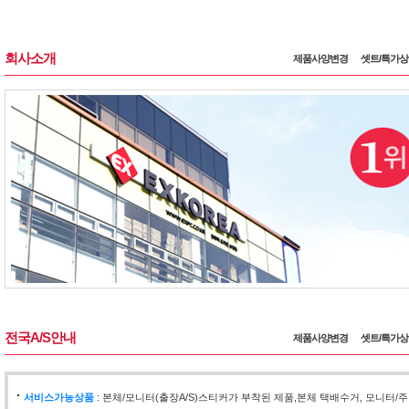
회사소개
제품사양변경
셋트/특가
전국A/S안내
제품사양변경
셋트/특가
서비스가능상품
: 본체/모니터(출장A/S)스티커가 부착된 제품,본체 택배수거, 모니