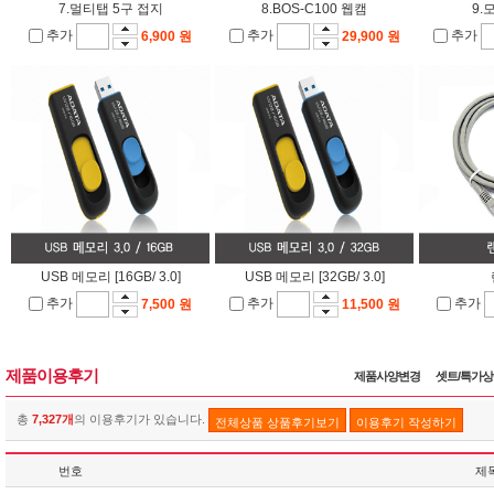
7.멀티탭 5구 접지
8.BOS-C100 웹캠
9.
추가
추가
추가
6,900 원
29,900 원
USB 메모리 [16GB/ 3.0]
USB 메모리 [32GB/ 3.0]
추가
추가
추가
7,500 원
11,500 원
제품이용후기
제품사양변경
셋트/특가
총
7,327개
의 이용후기가 있습니다.
전체상품 상품후기보기
이용후기 작성하기
번호
제