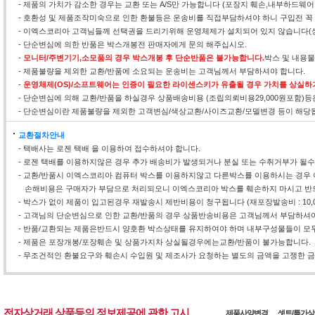
- 제품의 가치가 감소한 경우는 교환 또는 A/S만 가능합니다 (포장지 훼손,내부하드웨
- 호환성 및 제품조작미숙으로 인한 환불등은 운송비를 직접부담하셔야 하니 구입전 꼭
- 이엑스코리아 고객님들께 선택권을 드리기위해 운영체제가 설치되어 있지 않습니다(
- 단순변심에 의한 반품은 박스개봉전 판매자에게 문의 해주십시오.
-
모니터/주변기기,소모품의 경우 박스개봉 후 단순반품은 불가능합니다.
박스 및 내용
- 제품불량을 제외한 교환/반품에 소요되는 운송비는 고객님께서 부담하셔야 합니다.
-
운영체제(OS)/소프트웨어는 인증이 필요한 라이센스키가 유출될 경우 가치를 상실하
- 단순변심에 의해 교환/반품을 하실경우 상품배송비용 (조립의뢰비용29,000원포함)
- 단순변심이란 제품불량을 제외한 고객변심/색상교환/사이즈교환/모델변경 등이 해당
교환절차안내
- 택배사는 로젠 택배 을 이용하여 접수하셔야 합니다.
- 로젠 택배를 이용하지않은 경우 추가 배송비가 발생되거나 분실 또는 수취거부가 될
- 교환/반품시 이엑스코리아 컴퓨터 박스를 이용하지않고 다른박스를 이용하시는 경우 
손해비용은 구매자가 부담으로 처리되오니 이엑스코리아 박스를 훼손하지 마시고 반
- 박스가 없이 제품이 입고된경우 재발송시 제반비용이 청구됩니다 (재포장발송비 : 10,0
- 고객님의 단순변심으로 인한 교환/반품의 경우 상품반송비용은 고객님께서 부담하셔야
- 반품/교환되는 제품은반드시 양호환 박스상태를 유지하여야 하며 내부구성물들이 모두
- 제품은 포장개봉/포장훼손 및 상품가지차 상실될경우에는교환/반품이 불가능합니다.
- 무조건적인 환불요구와 훼손시 수입원 및 제조사가 요청하는 별도의 금액을 고쟁한 금액
전자상거래 상품등의 정보제공에 관한 고시
제품사양변경
셋트/특가