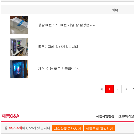
제목
항상 빠른조치, 빠른 배송 잘 받았습니다
좋은가격에 잘산거같습니다
가격, 성능 모두 만족합니다.
현
◀
1
2
3
재
제품Q&A
제품사양변경
셋트/특가
총
55,713개
의 Q&A가 있습니다.
나의상품 Q&A보기
제품문의 작성하기