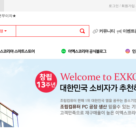
/
로그인
회원가입
부분무이자★
커뮤니티
이벤트
명