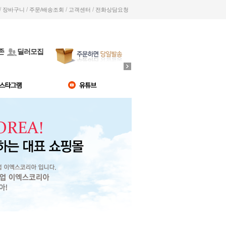
/
/
/
/
장바구니
주문/배송조회
고객센터
전화상담요청
존
딜러모집