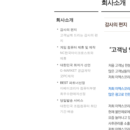
회사소개
회사소개
감사의 편지
고객님께 드리는 감사의 편
지
게임 컴퓨터 제휴 및 제작
NC한국마이크로스트와
제휴
대한민국 최저가 선언
G-MARKET 공급계약
굿PC제작
BEST 파트너선정
이베이코리아 컴퓨터부분
최우수판매자선정
당일발송 서비스
대한민국 조립컴퓨터 최단
기간 배송