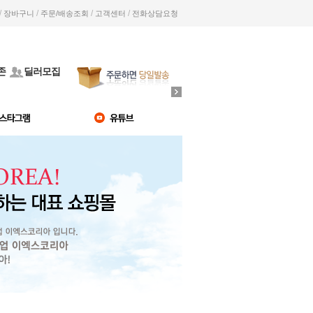
/
/
/
/
장바구니
주문/배송조회
고객센터
전화상담요청
존
딜러모집