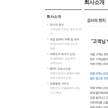
회사소개
회사소개
감사의 편지
고객님께 드리는 감사의 편
지
게임 컴퓨터 제휴 및 제작
NC한국마이크로스트와
제휴
대한민국 최저가 선언
G-MARKET 공급계약
굿PC제작
BEST 파트너선정
이베이코리아 컴퓨터부분
최우수판매자선정
당일발송 서비스
대한민국 조립컴퓨터 최단
기간 배송