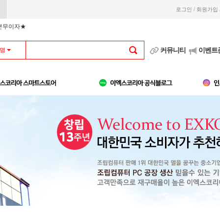
/
로그인
회원가입
부분무이자★
커뮤니티
이벤트
명