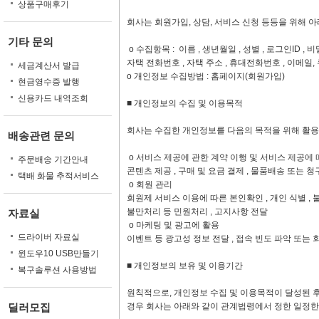
상품구매후기
회사는 회원가입, 상담, 서비스 신청 등등을 위해 
기타 문의
ο 수집항목 : 이름 , 생년월일 , 성별 , 로그인ID , 비
자택 전화번호 , 자택 주소 , 휴대전화번호 , 이메일,
세금계산서 발급
ο 개인정보 수집방법 : 홈페이지(회원가입)
현금영수증 발행
신용카드 내역조회
■ 개인정보의 수집 및 이용목적
회사는 수집한 개인정보를 다음의 목적을 위해 활용
배송관련 문의
ο 서비스 제공에 관한 계약 이행 및 서비스 제공에
주문배송 기간안내
콘텐츠 제공 , 구매 및 요금 결제 , 물품배송 또는 청
택배 화물 추적서비스
ο 회원 관리
회원제 서비스 이용에 따른 본인확인 , 개인 식별 , 
불만처리 등 민원처리 , 고지사항 전달
자료실
ο 마케팅 및 광고에 활용
드라이버 자료실
이벤트 등 광고성 정보 전달 , 접속 빈도 파악 또는
윈도우10 USB만들기
■ 개인정보의 보유 및 이용기간
복구솔루션 사용방법
원칙적으로, 개인정보 수집 및 이용목적이 달성된 후
딜러모집
경우 회사는 아래와 같이 관계법령에서 정한 일정한