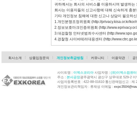
귀하꼐서는 회사의 서비스를 이용하시며 발생하는 
회사는 이용자들의 신고사항에 대해 신속하게 충분한
기타 개인정보 침해에 대한 신고나 상담이 필요하신
1.개인분쟁조정위원회 (
http://privacy.kisa.or.kr/kor
2.정보보호마크인증위원회 (
http://www.eprivacy.or.
3.대검찰청 인터넷범죄수사센터 (
http://www.spo.go
4.경찰청 사이버테러대응센터 (
http://www.ctrc.go.kr
회사소개
상품입점문의
개인정보취급방침
커뮤니티
이용약관
공
사이트명 :
이엑스코리아
사업자명 :
(유)이엑스컴퓨터
주소 :
본사공장
광주광역시 광산구 상무대로 529-2 
사업자등록번호 : 422-88-01610 통신판매업신고 : 제 
개인정보관리책임자 : 류재성 이메일 :
expc3504@nav