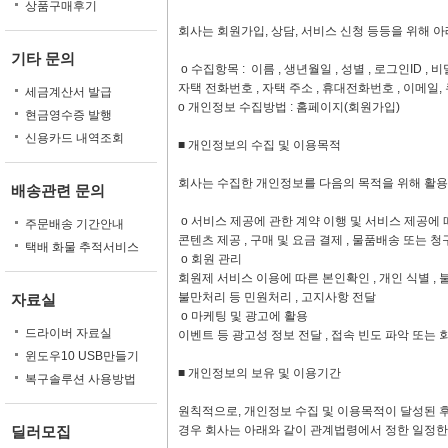
상품구매후기
회사는 회원가입, 상담, 서비스 신청 등등을 위해 
기타 문의
ο 수집항목 : 이름 , 생년월일 , 성별 , 로그인ID , 비
자택 전화번호 , 자택 주소 , 휴대전화번호 , 이메일,
세금계산서 발급
ο 개인정보 수집방법 : 홈페이지(회원가입)
현금영수증 발행
신용카드 내역조회
■ 개인정보의 수집 및 이용목적
회사는 수집한 개인정보를 다음의 목적을 위해 활용
배송관련 문의
ο 서비스 제공에 관한 계약 이행 및 서비스 제공에
주문배송 기간안내
콘텐츠 제공 , 구매 및 요금 결제 , 물품배송 또는 청
택배 화물 추적서비스
ο 회원 관리
회원제 서비스 이용에 따른 본인확인 , 개인 식별 , 
불만처리 등 민원처리 , 고지사항 전달
자료실
ο 마케팅 및 광고에 활용
드라이버 자료실
이벤트 등 광고성 정보 전달 , 접속 빈도 파악 또는
윈도우10 USB만들기
■ 개인정보의 보유 및 이용기간
복구솔루션 사용방법
원칙적으로, 개인정보 수집 및 이용목적이 달성된 후
딜러모집
경우 회사는 아래와 같이 관계법령에서 정한 일정한