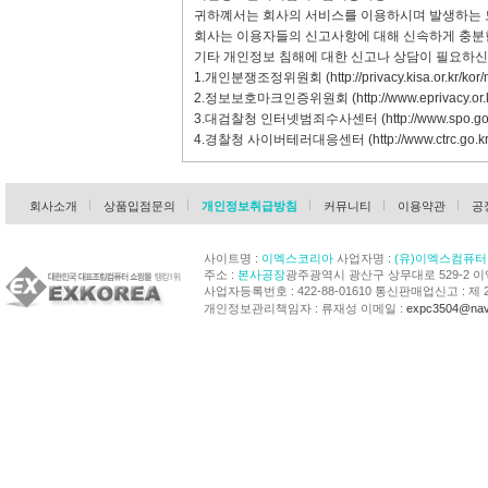
귀하꼐서는 회사의 서비스를 이용하시며 발생하는 
회사는 이용자들의 신고사항에 대해 신속하게 충분한
기타 개인정보 침해에 대한 신고나 상담이 필요하신
1.개인분쟁조정위원회 (
http://privacy.kisa.or.kr/kor
2.정보보호마크인증위원회 (
http://www.eprivacy.or.
3.대검찰청 인터넷범죄수사센터 (
http://www.spo.go
4.경찰청 사이버테러대응센터 (
http://www.ctrc.go.kr
회사소개
상품입점문의
개인정보취급방침
커뮤니티
이용약관
공
사이트명 :
이엑스코리아
사업자명 :
(유)이엑스컴퓨터
주소 :
본사공장
광주광역시 광산구 상무대로 529-2 
사업자등록번호 : 422-88-01610 통신판매업신고 : 제 
개인정보관리책임자 : 류재성 이메일 :
expc3504@nav