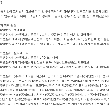
탁
동의없이 고객님의 정보를 외부 업체에 위탁하지 않습니다. 향후 그러한 필요가 생길 
탁 업무 내용에 대해 고객님에게 통지하고 필요한 경우 사전 동의를 받도록 하겠습니다
 자 위탁 관련
탁받는자 : 로젠택배
탁받는자의 개인정보 이용목적 : 고객이 주문한 상품의 배송 및 실명확인
탁받는자에게 제공하는 개인정보의 항목 : 이름,이메일 주소, 주소, 전화번호, 핸드폰
탁받는자의 개인정보 보유기간 및 이용기간 : 제공일로부터 3개월 기간 보유후 파기 
탁받는자 : 올더게이트
탁받는자의 개인정보 이용목적 : PG 결제대행
탁받는자에게 제공하는 개인정보의 항목 : 이름, 핸드폰번호, 카드정보
탁받는자 2의 개인정보 보유기간 및 이용기간 : 제공일로부터 5년 (전자상거래등에서의
탁받는자 : (주)폭스테크놀러지,(주)아인스시스템,(주)씨넥스존,(주)파인인포메이션,(
로닉스,(주)이선디지탈,(주)아스크텍,(주)쓰리알시스템,제우전산,(주)웨이
코잇,(주)엑슬비젼코리아,(주)에이메카,(주)알파티앤에스,(주)이노베이션,(
,(주)이엠텍아이엔씨,(주)하나아이엔티,(주)케이씨컴,(주)주도디지탈,(주)
,(주)앱코,에이치엠티(주),(주)브라보텍,(주)엠케이이이,(주)아이폴코리아
주),(주)몬스팩토리,(주)디엠셀파,(주)블루죤,무성시스템 주식회사,(주)다
주)블레스정보통신,(주)디스인터랙티브,(주)지에스아이솔루션,(주)렉스쿨