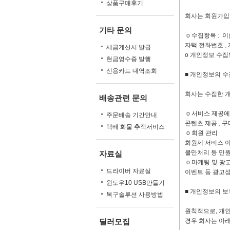
상품구매후기
회사는 회원가입,
기타 문의
ο 수집항목 : 이름
자택 전화번호 , 
세금계산서 발급
ο 개인정보 수집
현금영수증 발행
신용카드 내역조회
■ 개인정보의 수
회사는 수집한 
배송관련 문의
ο 서비스 제공에
주문배송 기간안내
콘텐츠 제공 , 구
택배 화물 추적서비스
ο 회원 관리
회원제 서비스 이용
불만처리 등 민원
자료실
ο 마케팅 및 광
드라이버 자료실
이벤트 등 광고성
윈도우10 USB만들기
■ 개인정보의 보
복구솔루션 사용방법
원칙적으로, 개인
딜러모집
경우 회사는 아