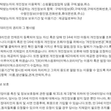
탁받는자의 개인정보 이용목적 : 쇼핑몰입점업체 상품 구매,발송,취소
위탁받는자에게 제공하는 개인정보의 항목 : 구매자정보(ID,구매자명,구매자전화번호
(수령인명,전화번호,휴대폰번호,주소)
탁받는자의 개인정보 보유기간 및 이용기간 : 제공일로부터 3년
정대리인의 권리와 그 행사법
대리인은 언제든지 등록되어 있는 자신 혹은 당해 만 14세 미만 아동의 개인정보를 조
니다.이용자 혹은 만 14세 아동의 개인정보 조회/수정을 위해서는 '개인정보변경','
탈퇴"를 클릭하여 본인 확인 절차를 거치신 후직접 열람,정정 또는 탈퇴가 가능합니다
연락하시면 지체없이 조치하겠습니다. 귀하가 개인정보의 오류에 대한 정정을 요청하신
또는 제공하지 않습니다. 또한 잘못된 개인정보를 제2자에게 이미 제공한 경우에는 
이루어지도록 하겠습니다. "(유)이엑스컴퓨터(이엑스코리아)"는 이용자 혹은 법정 대
컴퓨터(이엑스코리아)"가 수집하는 개인
이용기간"에 명시된 바에 따라 처리하고 그외의 용도로 열람 또는 이용할 수 없도록 처
항목 : 이름,생년월일,관계,연락처,주소
보 보호
망이용 촉진 및 정보보호등에 관한 법률 제 31조 제 1항"에 의하여 만 14세미망늬
따라서, 당사는 만 14세 미만의 아동에 대해서는 개인정보를 받지 않은 뿐만 아니라, 회
정대리인의 동의 및 서면 인증후에, 회원으로 가입할 수 있습니다.또한, 만 14세 미
,동의철회를 요청할수 있으며 이런 요청이 있을 경우 당사는 지체없이 필요한 조치를 