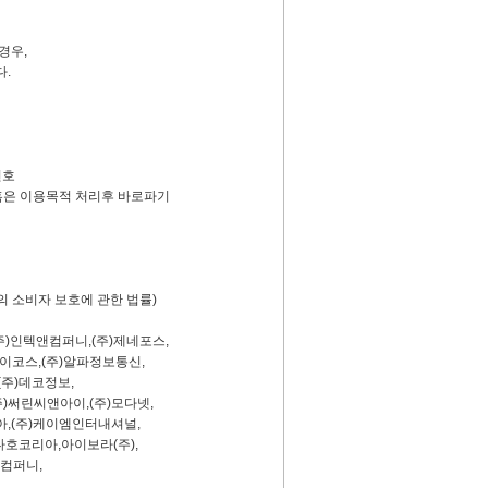
경우,
.
번호
혹은 이용목적 처리후 바로파기
 소비자 보호에 관한 법률)
주)인텍앤컴퍼니,(주)제네포스,
코스,(주)알파정보통신,
주)데코정보,
써린씨앤아이,(주)모다넷,
,(주)케이엠인터내셔널,
호코리아,아이보라(주),
컴퍼니,