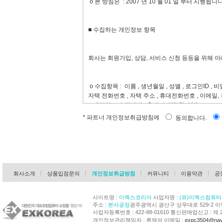
ο 본 방침은 : 2007 년 10 월 01 일 부터 시행됩니다
률, 공정거래위원회가 정하는 전자상거래등에서의소
제4조(서비스의 제공 및 변경)
■ 수집하는 개인정보 항목
①“몰”은 다음과 같은 업무를 수행합니다.
회사는 회원가입, 상담, 서비스 신청 등등을 위해 
1. 재화 또는 용역에 대한 정보 제공 및 구매계약의
2. 구매계약이 체결된 재화 또는 용역의 배송
3. 기타 “몰”이 정하는 업무
ο 수집항목 : 이름 , 생년월일 , 성별 , 로그인ID , 비
②“몰”은 재화 또는 용역의 품절 또는 기술적 사양
자택 전화번호 , 자택 주소 , 휴대전화번호 , 이메일,
변경할 수 있습니다. 이 경우에는 변경된 재화 또는
ο 개인정보 수집방법 : 홈페이지(회원가입)
즉시 공지합니다.
③“몰”이 제공하기로 이용자와 계약을 체결한 서비
* 파트너 개인정보취급방침에
동의합니다.
그 사유를 이용자에게 통지 가능한 주소로 즉시 통
④ 전항의 경우“몰”은 이로 인하여 이용자가 입은 
■ 개인정보의 수집 및 이용목적
지 아니합니다.
제5조(서비스의 중단)
회사는 수집한 개인정보를 다음의 목적을 위해 활용
회사소개
상품입점문의
개인정보취급방침
커뮤니티
이용약관
공
①“몰”은 컴퓨터 등 정보통신설비의 보수점검, 교체
중단할 수 있습니다.
ο 서비스 제공에 관한 계약 이행 및 서비스 제공에
②“몰”은 제1항의 사유로 서비스의 제공이 일시적
사이트명 :
이엑스코리아
사업자명 :
(유)이엑스컴퓨터
콘텐츠 제공 , 구매 및 요금 결제 , 물품배송 또는 청
단,“몰”이 고의 또는 과실이 없음을 입증하는 경우
주소 :
본사공장
광주광역시 광산구 상무대로 529-2 
ο 회원 관리
③ 사업종목의 전환, 사업의 포기, 업체간의 통합 등
사업자등록번호 : 422-88-01610 통신판매업신고 : 제 
용자에게 통지하고 당초“몰”에서 제시한 조건에 따라
회원제 서비스 이용에 따른 본인확인 , 개인 식별 , 
개인정보관리책임자 : 류재성 이메일 :
expc3504@nav