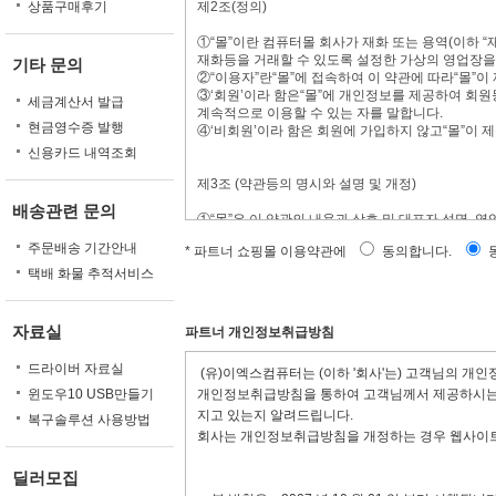
상품구매후기
제2조(정의)
①“몰”이란 컴퓨터몰 회사가 재화 또는 용역(이하
재화등을 거래할 수 있도록 설정한 가상의 영업장을
기타 문의
②“이용자”란“몰”에 접속하여 이 약관에 따라“몰”이
③‘회원’이라 함은“몰”에 개인정보를 제공하여 회원
세금계산서 발급
계속적으로 이용할 수 있는 자를 말합니다.
현금영수증 발행
④‘비회원’이라 함은 회원에 가입하지 않고“몰”이 
신용카드 내역조회
제3조 (약관등의 명시와 설명 및 개정)
배송관련 문의
①“몰”은 이 약관의 내용과 상호 및 대표자 성명, 
사전송번호, 전자우편주소, 사업자등록번호, 통신
주문배송 기간안내
* 파트너 쇼핑몰 이용약관에
동의합니다.
이버몰의 초기 서비스화면(전면)에 게시합니다. 다만
②“몰은 이용자가 약관에 동의하기에 앞서 약관에 정
택배 화물 추적서비스
자가 이해할 수 있도록 별도의 연결화면 또는 팝업
③“몰”은 전자상거래등에서의소비자보호에관한법률
관한법률, 방문판매등에관한법률, 소비자보호법 등 
자료실
파트너 개인정보취급방침
④“몰”이 약관을 개정할 경우에는 적용일자 및 개
일자 전일까지 공지합니다. 다만, 이용자에게 불리
드라이버 자료실
(유)이엑스컴퓨터는 (이하 '회사'는) 고객님의 개
지합니다. 이 경우“몰”은 개정전 내용과 개정후 내
윈도우10 USB만들기
개인정보취급방침을 통하여 고객님께서 제공하시는 
⑤“몰”이 약관을 개정할 경우에는 그 개정약관은 그
서는 개정전의 약관조항이 그대로 적용됩니다. 다만
지고 있는지 알려드립니다.
복구솔루션 사용방법
에 의한 개정약관의 공지기간내에“몰”에 송신하여“
회사는 개인정보취급방침을 개정하는 경우 웹사이트
⑥ 회원은 변경된 약관에 동의하지 않을 경우 회원 
부의사를 표시하지 아니하고 서비스를 계속 사용할 
딜러모집
⑦ 이 약관에서 정하지 아니한 사항과 이 약관의