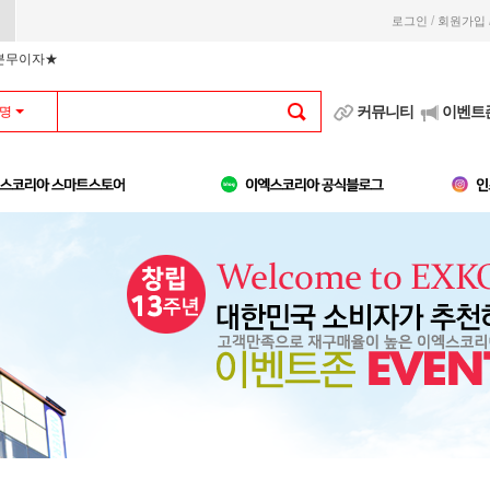
/
로그인
회원가입
부분무이자★
커뮤니티
이벤트
명