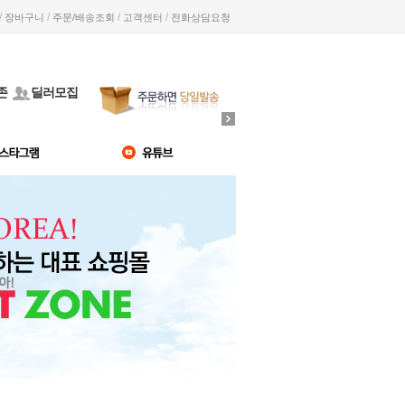
/
/
/
/
장바구니
주문/배송조회
고객센터
전화상담요청
존
딜러모집