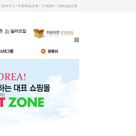
/
/
/
/
장바구니
주문/배송조회
고객센터
전화상담요청
존
딜러모집