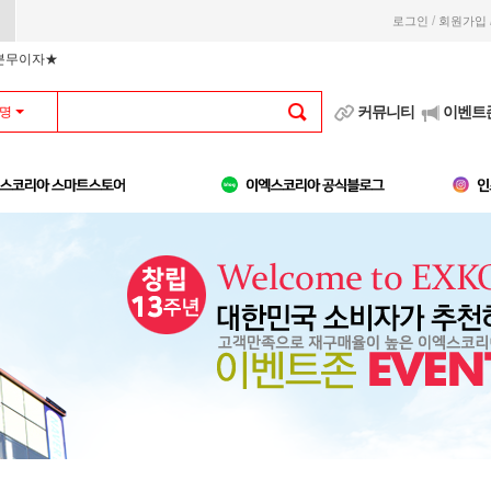
/
로그인
회원가입
부분무이자★
커뮤니티
이벤트
명