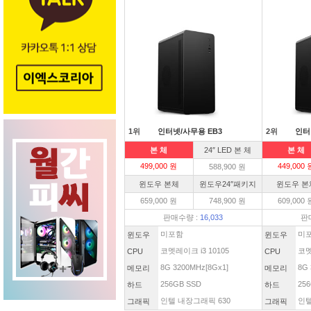
1위
인터넷/사무용 EB3
2위
인터
본 체
24″ LED 본 체
본 체
499,000 원
449,000 
588,900 원
윈도우 본체
윈도우24″패키지
윈도우 본
659,000 원
748,900 원
609,000 
판매수량 :
16,033
판
미포함
미
윈도우
윈도우
코멧레이크 i3 10105
코멧
CPU
CPU
8G 3200MHz[8Gx1]
8G 
메모리
메모리
256GB SSD
256
하드
하드
인텔 내장그래픽 630
인텔
그래픽
그래픽