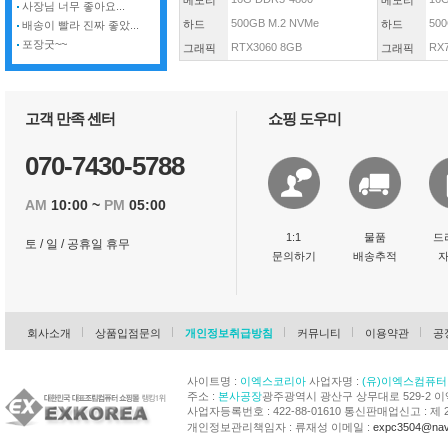
메모리
메모리
사장님 너무 좋아요...
500GB M.2 NVMe
500
하드
하드
배송이 빨라 진짜 좋았...
포장굿~~
RTX3060 8GB
RX
그래픽
그래픽
고객 만족 센터
쇼핑 도우미
070-7430-5788
AM
10:00 ~
PM
05:00
1:1
물품
드
토 / 일 / 공휴일 휴무
문의하기
배송추적
회사소개
상품입점문의
개인정보취급방침
커뮤니티
이용약관
공
사이트명 :
이엑스코리아
사업자명 :
(유)이엑스컴퓨터
주소 :
본사공장
광주광역시 광산구 상무대로 529-2 
사업자등록번호 : 422-88-01610 통신판매업신고 : 제 
개인정보관리책임자 : 류재성 이메일 :
expc3504@nav