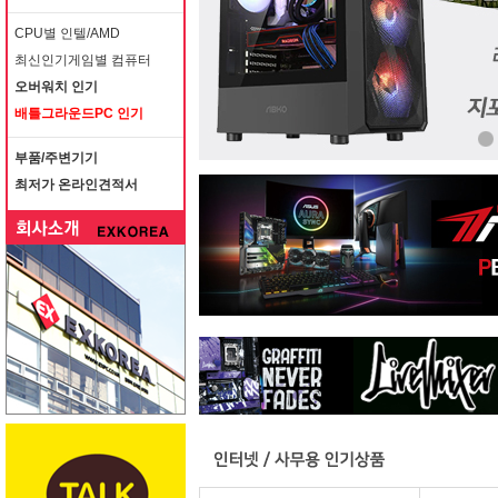
CPU별 인텔/AMD
최신인기게임별 컴퓨터
오버워치 인기
배틀그라운드PC 인기
부품/주변기기
최저가 온라인견적서