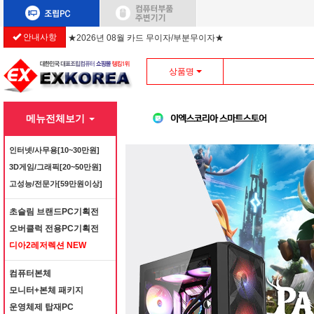
안내사항
★2026년 08월 카드 무이자/부분무이자★
상품명
메뉴전체보기
인터넷/사무용[10~30만원]
3D게임/그래픽[20~50만원]
고성능/전문가[59만원이상]
초슬림 브랜드PC기획전
오버클럭 전용PC기획전
디아2레저렉션 NEW
컴퓨터본체
모니터+본체 패키지
운영체제 탑재PC