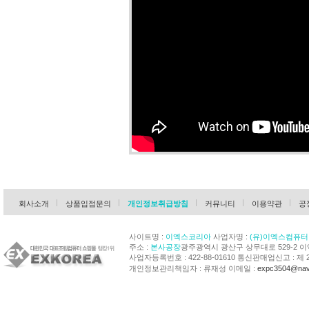
회사소개
상품입점문의
개인정보취급방침
커뮤니티
이용약관
공
사이트명 :
이엑스코리아
사업자명 :
(유)이엑스컴퓨터
주소 :
본사공장
광주광역시 광산구 상무대로 529-2 
사업자등록번호 : 422-88-01610 통신판매업신고 : 제 
개인정보관리책임자 : 류재성 이메일 :
expc3504@nav