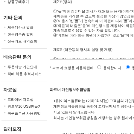
상품구매후기
제2조(정의)
①“몰”이란 컴퓨터몰 회사가 재화 또는 용역(이하
재화등을 거래할 수 있도록 설정한 가상의 영업장을
기타 문의
②“이용자”란“몰”에 접속하여 이 약관에 따라“몰”이
③‘회원’이라 함은“몰”에 개인정보를 제공하여 회원
세금계산서 발급
계속적으로 이용할 수 있는 자를 말합니다.
현금영수증 발행
④‘비회원’이라 함은 회원에 가입하지 않고“몰”이 
신용카드 내역조회
제3조 (약관등의 명시와 설명 및 개정)
배송관련 문의
①“몰”은 이 약관의 내용과 상호 및 대표자 성명, 
사전송번호, 전자우편주소, 사업자등록번호, 통신
주문배송 기간안내
* 파트너 쇼핑몰 이용약관에
동의합니다.
이버몰의 초기 서비스화면(전면)에 게시합니다. 다만
②“몰은 이용자가 약관에 동의하기에 앞서 약관에 정
택배 화물 추적서비스
자가 이해할 수 있도록 별도의 연결화면 또는 팝업
③“몰”은 전자상거래등에서의소비자보호에관한법률
관한법률, 방문판매등에관한법률, 소비자보호법 등 
자료실
파트너 개인정보취급방침
④“몰”이 약관을 개정할 경우에는 적용일자 및 개
일자 전일까지 공지합니다. 다만, 이용자에게 불리
드라이버 자료실
(유)이엑스컴퓨터는 (이하 '회사'는) 고객님의 개
지합니다. 이 경우“몰”은 개정전 내용과 개정후 내
윈도우10 USB만들기
개인정보취급방침을 통하여 고객님께서 제공하시는 
⑤“몰”이 약관을 개정할 경우에는 그 개정약관은 그
서는 개정전의 약관조항이 그대로 적용됩니다. 다만
지고 있는지 알려드립니다.
복구솔루션 사용방법
에 의한 개정약관의 공지기간내에“몰”에 송신하여“
회사는 개인정보취급방침을 개정하는 경우 웹사이트
⑥ 회원은 변경된 약관에 동의하지 않을 경우 회원 
부의사를 표시하지 아니하고 서비스를 계속 사용할 
딜러모집
⑦ 이 약관에서 정하지 아니한 사항과 이 약관의