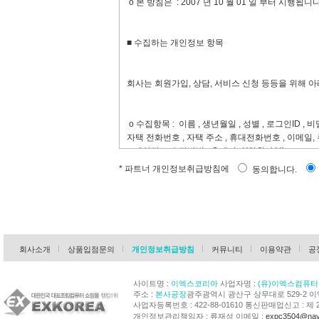
ο 본 방침은 : 2007 년 10 월 01 일 부터 시행됩니다
률, 공정거래위원회가 정하는 전자상거래등에서의소
제4조(서비스의 제공 및 변경)
■ 수집하는 개인정보 항목
①“몰”은 다음과 같은 업무를 수행합니다.
회사는 회원가입, 상담, 서비스 신청 등등을 위해 
1. 재화 또는 용역에 대한 정보 제공 및 구매계약의
2. 구매계약이 체결된 재화 또는 용역의 배송
3. 기타 “몰”이 정하는 업무
ο 수집항목 : 이름 , 생년월일 , 성별 , 로그인ID , 비
②“몰”은 재화 또는 용역의 품절 또는 기술적 사양
자택 전화번호 , 자택 주소 , 휴대전화번호 , 이메일,
변경할 수 있습니다. 이 경우에는 변경된 재화 또는
ο 개인정보 수집방법 : 홈페이지(회원가입)
즉시 공지합니다.
③“몰”이 제공하기로 이용자와 계약을 체결한 서비
* 파트너 개인정보취급방침에
동의합니다.
그 사유를 이용자에게 통지 가능한 주소로 즉시 통
④ 전항의 경우“몰”은 이로 인하여 이용자가 입은 
■ 개인정보의 수집 및 이용목적
지 아니합니다.
제5조(서비스의 중단)
회사는 수집한 개인정보를 다음의 목적을 위해 활용
회사소개
상품입점문의
개인정보취급방침
커뮤니티
이용약관
공
①“몰”은 컴퓨터 등 정보통신설비의 보수점검, 교체
중단할 수 있습니다.
ο 서비스 제공에 관한 계약 이행 및 서비스 제공에
②“몰”은 제1항의 사유로 서비스의 제공이 일시적
사이트명 :
이엑스코리아
사업자명 :
(유)이엑스컴퓨터
콘텐츠 제공 , 구매 및 요금 결제 , 물품배송 또는 청
단,“몰”이 고의 또는 과실이 없음을 입증하는 경우
주소 :
본사공장
광주광역시 광산구 상무대로 529-2 
ο 회원 관리
③ 사업종목의 전환, 사업의 포기, 업체간의 통합 등
사업자등록번호 : 422-88-01610 통신판매업신고 : 제 
용자에게 통지하고 당초“몰”에서 제시한 조건에 따라
회원제 서비스 이용에 따른 본인확인 , 개인 식별 , 
개인정보관리책임자 : 류재성 이메일 :
expc3504@nav