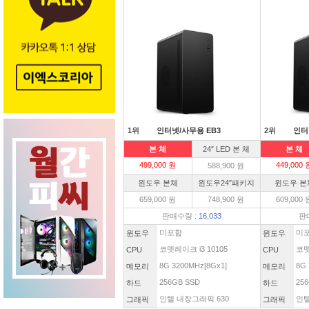
1위
인터넷/사무용 EB3
2위
인터
본 체
24″ LED 본 체
본 체
499,000 원
449,000 
588,900 원
윈도우 본체
윈도우24″패키지
윈도우 본
659,000 원
748,900 원
609,000 
판매수량 :
16,033
판
미포함
미
윈도우
윈도우
코멧레이크 i3 10105
코멧
CPU
CPU
8G 3200MHz[8Gx1]
8G 
메모리
메모리
256GB SSD
256
하드
하드
인텔 내장그래픽 630
인텔
그래픽
그래픽