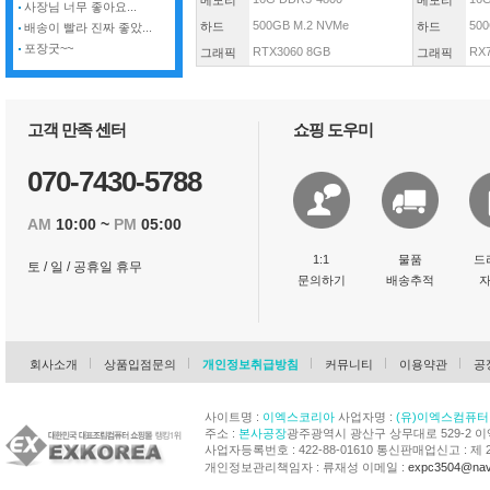
메모리
메모리
사장님 너무 좋아요...
500GB M.2 NVMe
500
하드
하드
배송이 빨라 진짜 좋았...
포장굿~~
RTX3060 8GB
RX
그래픽
그래픽
고객 만족 센터
쇼핑 도우미
070-7430-5788
AM
10:00 ~
PM
05:00
1:1
물품
드
토 / 일 / 공휴일 휴무
문의하기
배송추적
회사소개
상품입점문의
개인정보취급방침
커뮤니티
이용약관
공
사이트명 :
이엑스코리아
사업자명 :
(유)이엑스컴퓨터
주소 :
본사공장
광주광역시 광산구 상무대로 529-2 
사업자등록번호 : 422-88-01610 통신판매업신고 : 제 
개인정보관리책임자 : 류재성 이메일 :
expc3504@nav