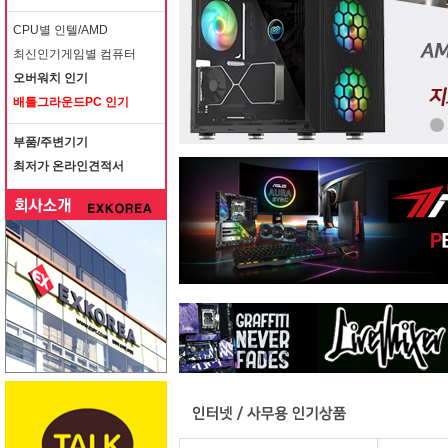
CPU별 인텔/AMD
최신인기게임별 컴퓨터
오버워치 인기
배틀그라운드PC 인기
부품/주변기기
최저가 온라인견적서