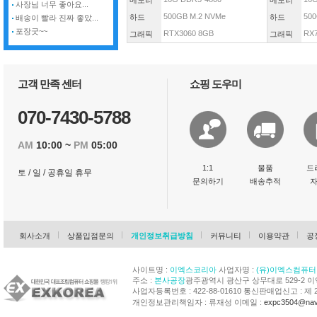
메모리
메모리
사장님 너무 좋아요...
500GB M.2 NVMe
500
하드
하드
배송이 빨라 진짜 좋았...
포장굿~~
RTX3060 8GB
RX
그래픽
그래픽
고객 만족 센터
쇼핑 도우미
070-7430-5788
AM
10:00 ~
PM
05:00
1:1
물품
드
토 / 일 / 공휴일 휴무
문의하기
배송추적
회사소개
상품입점문의
개인정보취급방침
커뮤니티
이용약관
공
사이트명 :
이엑스코리아
사업자명 :
(유)이엑스컴퓨터
주소 :
본사공장
광주광역시 광산구 상무대로 529-2 
사업자등록번호 : 422-88-01610 통신판매업신고 : 제 
개인정보관리책임자 : 류재성 이메일 :
expc3504@nav