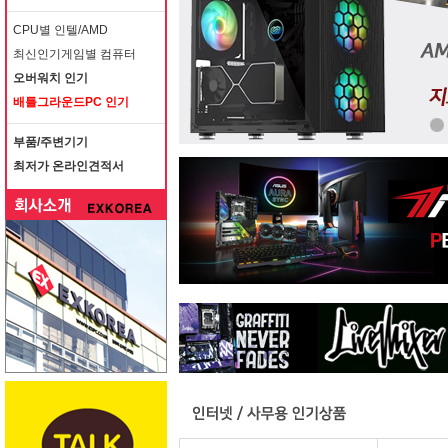
CPU별 인텔/AMD
최신인기게임별 컴퓨터
오버워치 인기
배틀그라운드PC 인기
부품/주변기기
최저가 온라인견적서