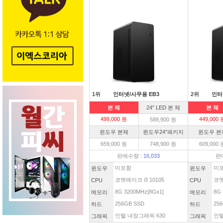
1위
인터넷/사무용 EB3
2위
인터
본 체
24″ LED 본 체
본 체
499,000 원
449,000 
588,900 원
윈도우 본체
윈도우24″패키지
윈도우 본
659,000 원
748,900 원
609,000 
판매수량 :
16,033
판
미포함
미
윈도우
윈도우
코멧레이크 i3 10105
코멧
CPU
CPU
8G 3200MHz[8Gx1]
8G 
메모리
메모리
256GB SSD
256
하드
하드
인텔 내장그래픽 630
인텔
그래픽
그래픽