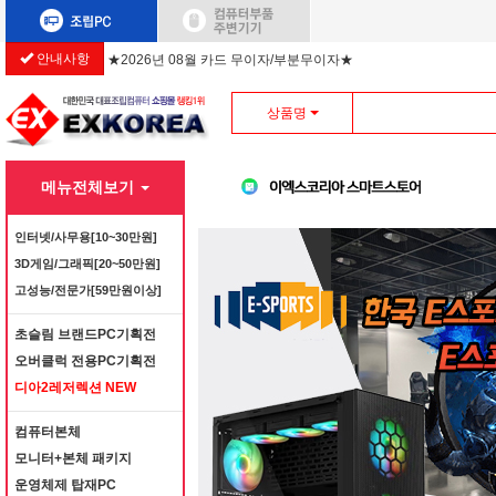
안내사항
★2026년 08월 카드 무이자/부분무이자★
상품명
메뉴전체보기
인터넷/사무용[10~30만원]
3D게임/그래픽[20~50만원]
고성능/전문가[59만원이상]
초슬림 브랜드PC기획전
오버클럭 전용PC기획전
디아2레저렉션 NEW
컴퓨터본체
모니터+본체 패키지
운영체제 탑재PC