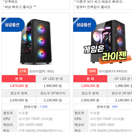
만족해요
다른곳 보다 싸고 배송도 빠르네...
배송 빠르고 좋네요 ^^
컴퓨터 잔렉없이 좋네요
17위
18위
프리미엄PC WS1
라이젠/RTX RPG03
본 체
24″ LED 본 체
본 체
24″ LED 본
1,879,000 원
1,968,900 원
1,899,000 원
1,988,900 
윈도우 본체
윈도우 24″패키지
윈도우 본체
윈도우 24″패
2,039,000 원
2,128,900 원
2,059,000 원
2,148,900 
판매수량 :
7,468
판매수량 :
684
윈도우
미포함
윈도우
미포함
CPU
라이젠5 7500F (라파엘)
CPU
라이젠5 7500F (라파엘)
메모리
32G DDR5-4800
메모리
32G DDR5-4800
하드
1TB SSD[M.2/NVMe/SK하이닉...
하드
1TB SSD[M.2/NVMe/SK하이닉