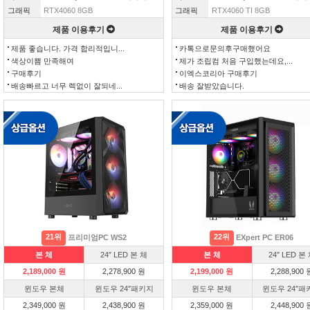
그래픽
RTX4060 8GB
그래픽
RTX4060 TI 8GB
제품 이용후기
제품 이용후기
제품 좋습니다. 가격 합리적입니...
카톡으로문의후구매했어요
색상이쁨 만족해여
제가 조립컴 처음 구입했는데요,...
구매후기
이엑스코리아 구매후기
배송빠르고 너무 렉없이 잘되네...
배송 잘받았습니다.
21위
22위
프리미엄PC WS2
EXpert PC ER06
본 체
24″ LED 본 체
본 체
24″ LED 본
2,189,000 원
2,278,900 원
2,199,000 원
2,288,900 
윈도우 본체
윈도우 24″패키지
윈도우 본체
윈도우 24″패
2,349,000 원
2,438,900 원
2,359,000 원
2,448,900 