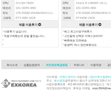
CPU
라이젠9 7900X
CPU
14세대 I9 14900KF (박스)
메모리
32G DDR5-4800
메모리
32G DDR5-4800
하드
1TB SSD[M.2/NVMe/SK하이닉...
하드
1TB SSD[M.2/NVMe/SK하이닉
그래픽
RTX 5080 16GB
그래픽
RTX4090 24GB
제품 이용후기
제품 이용후기
사용후기 남깁니다.
배그 최고사양구매후기
처음구매했는데 정말 좋았습니다...
고민끝에 선택은 이엑스코리아!!
빠른배송 안전배송
동생PC 하나 장만해줫네요.
회사소개
상품입점문의
개인정보취급방침
커뮤니티
이용약관
공
사이트명 :
이엑스코리아
사업자명 :
(유)이엑스컴퓨터
주소 :
본사공장
광주광역시 광산구 상무대로 529-2 
사업자등록번호 : 422-88-01610 통신판매업신고 : 제 
개인정보관리책임자 : 류재성 이메일 :
expc3504@nav