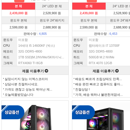
본 체
24″ LED 본 체
본 체
24″ LED 본
2,439,000 원
2,528,900 원
2,439,000 원
2,528,900 
윈도우 본체
윈도우 24″패키지
윈도우 본체
윈도우 24″패
2,599,000 원
2,688,900 원
2,599,000 원
2,688,900 
판매수량 :
4,805
판매수량 :
6,453
윈도우
미포함
윈도우
미포함
CPU
14세대 I5 14600KF (박스)
CPU
랩터레이크 I7 13700F
메모리
32G DDR5-4800
메모리
32G DDR5-4800
하드
1TB SSD[M.2/NVMe/SK하이닉...
하드
500GB M.2 NVMe
그래픽
RTX4060 TI 8GB
그래픽
RTX 4070 12GB
제품 이용후기
제품 이용후기
실망시키지 않는 이엑스코리아
배송도 빠르게 조립상태도 만족...
상담사분 친절하시네요.
배송 완전 빠르고 컴퓨터도 좋아...
가격도 괜찮고 성능도 뛰어난 제...
친절상담 !
오늘제품받았습니다
가격, 배송 뭐하나 불편한게없네...