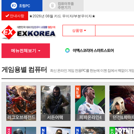
안내사항
★2026년 08월 카드 무이자/부분무이자★
상품명
메뉴전체보기
게임용별 컴퓨터
최신 온라인 게임 전용PC를 한눈에 이젠 집에서 렉없이 게임