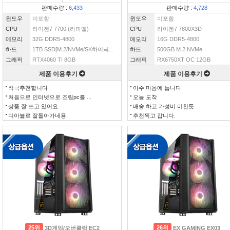
판매수량 :
6,433
판매수량 :
4,728
윈도우
미포함
윈도우
미포함
CPU
라이젠7 7700 (라파엘)
CPU
라이젠7 7800X3D
메모리
32G DDR5-4800
메모리
16G DDR5-4800
하드
1TB SSD[M.2/NVMe/SK하이닉...
하드
500GB M.2 NVMe
그래픽
RTX4060 TI 8GB
그래픽
RX6750XT OC 12GB
제품 이용후기
제품 이용후기
적극추천합니다
아주 마음에 듭니다
처음으로 인터넷으로 조립pc를 ...
오늘 도착
상품 잘 쓰고 있어요
배송 하고 가성비 미친듯
디아블로 잘돌아가네용
추천찍고 갑니다.
25위
26위
3D게임/오버클럭 EC2
EX GAMING EX03