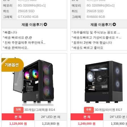
메모리
8G 3200MHz[8Gx1]
메모리
8G 3200MHz[8Gx1]
하드
256GB SSD
하드
256GB SSD
그래픽
GTX1650 4GB
그래픽
RX6600 8GB
제품 이용후기
제품 이용후기
빠릅니다
와우플레잉 및 주식보는 용도로 ...
배송 빠르네요 @,@
배송도빠르고 가성비도좋네요 ㅎ...
진짜 주문결제후 하루만에 ǩ...
컴퓨터 2번째 구매 했습니다
배송 완벽하네요.
배송도 빠르고 좋아요
5위
6위
3D게임/그래픽용 EG4
3D게임/라이젠 EG7
본 체
24″ LED 본 체
본 체
24″ LED 본
1,129,000 원
1,218,900 원
1,249,000 원
1,338,900 