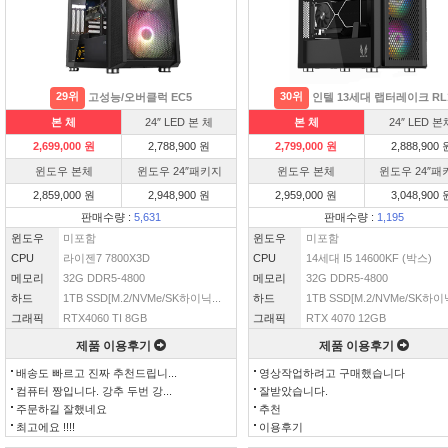
29위
30위
고성능/오버클럭 EC5
인텔 13세대 랩터레이크 RL
본 체
24″ LED 본 체
본 체
24″ LED 본
2,699,000 원
2,788,900 원
2,799,000 원
2,888,900 
윈도우 본체
윈도우 24″패키지
윈도우 본체
윈도우 24″패
2,859,000 원
2,948,900 원
2,959,000 원
3,048,900 
판매수량 :
5,631
판매수량 :
1,195
윈도우
미포함
윈도우
미포함
CPU
라이젠7 7800X3D
CPU
14세대 I5 14600KF (박스)
메모리
32G DDR5-4800
메모리
32G DDR5-4800
하드
1TB SSD[M.2/NVMe/SK하이닉...
하드
1TB SSD[M.2/NVMe/SK하이닉
그래픽
RTX4060 TI 8GB
그래픽
RTX 4070 12GB
제품 이용후기
제품 이용후기
배송도 빠르고 진짜 추천드립니...
영상작업하려고 구매했습니다
컴퓨터 짱입니다. 강추 두번 강...
잘받았습니다.
주문하길 잘했네요
추천
최고에요 !!!!
이용후기