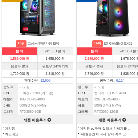
13위
14위
고성능/전문가용 EP6
EX GAMING EX01
본 체
24″ LED 본 체
본 체
24″ LED 본
1,569,000 원
1,658,900 원
1,589,000 원
1,678,900 
윈도우 본체
윈도우 24″패키지
윈도우 본체
윈도우 24″패
1,729,000 원
1,818,900 원
1,749,000 원
1,838,900 
판매수량 :
12,608
판매수량 :
6,114
윈도우
미포함
윈도우
미포함
CPU
라이젠7 7700 (라파엘)
CPU
랩터레이크 I5 13400F
메모리
16G DDR5-4800
메모리
32G DDR5-4800
하드
500GB M.2 NVMe
하드
500GB M.2 NVMe
그래픽
RTX3060 8GB
그래픽
RTX3060 12GB
제품 이용후기
제품 이용후기
게임용
게임용 pc구매 잘해서 신세계를 ...
최고네요!!!
3개월동안 어디서 살지 계속 고...