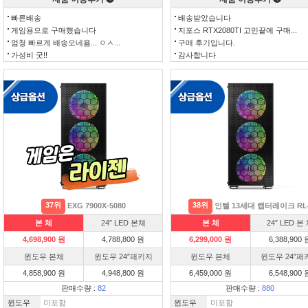
빠른배송
배송받았습니다
게임용으로 구매했습니다
지포스 RTX2080TI 고민끝에 구매...
엄청 빠르게 배송오네욤... ㅇㅅ...
구매 후기입니다.
가성비 굿!!
감사합니다
37위
38위
EXG 7900X-5080
인텔 13세대 랩터레이크 RL
본 체
24″ LED 본체
본 체
24″ LED 본
4,698,900 원
4,788,800 원
6,299,000 원
6,388,900 
윈도우 본체
윈도우 24″패키지
윈도우 본체
윈도우 24″패
4,858,900 원
4,948,800 원
6,459,000 원
6,548,900 
판매수량 :
82
판매수량 :
880
윈도우
미포함
윈도우
미포함