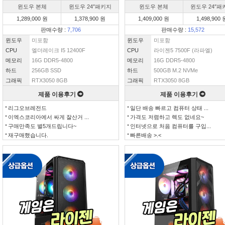
윈도우 본체
윈도우 24″패키지
윈도우 본체
윈도우 24″패
1,289,000 원
1,378,900 원
1,409,000 원
1,498,900 
판매수량 :
7,706
판매수량 :
15,572
윈도우
미포함
윈도우
미포함
CPU
엘더레이크 I5 12400F
CPU
라이젠5 7500F (라파엘)
메모리
16G DDR5-4800
메모리
16G DDR5-4800
하드
256GB SSD
하드
500GB M.2 NVMe
그래픽
RTX3050 8GB
그래픽
RTX3050 8GB
제품 이용후기
제품 이용후기
리그오브레전드
일단 배송 빠르고 컴퓨터 상태 ...
이엑스코리아에서 싸게 잘산거 ...
가격도 저렴하고 렉도 없네요~
구매만족도 별5개드립니다~
인터넷으로 처음 컴퓨터를 구입...
재구매했습니다.
빠른배송 >.<