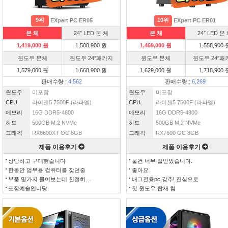
9위
10위
EXpert PC ER05
EXpert PC ER01
본 체
24″ LED 본 체
본 체
24″ LED 본
1,419,000 원
1,508,900 원
1,469,000 원
1,558,900 
윈도우 본체
윈도우 24″패키지
윈도우 본체
윈도우 24″패
1,579,000 원
1,668,900 원
1,629,000 원
1,718,900 
판매수량 :
4,562
판매수량 :
6,269
윈도우
미포함
윈도우
미포함
CPU
라이젠5 7500F (라파엘)
CPU
라이젠5 7500F (라파엘)
메모리
16G DDR5-4800
메모리
16G DDR5-4800
하드
500GB M.2 NVMe
하드
500GB M.2 NVMe
그래픽
RX6600XT OC 8GB
그래픽
RX7600 OC 8GB
제품 이용후기
제품 이용후기
상담하고 구매했습니다
물건 너무 잘받았습니다.
한동안 업무용 컴퓨터를 찾던중
좋아요
부품 몇가지 물어보는데 친절히 ...
배그전용pc 강추! 진심으로
포장예술입니당
첫 윈도우 탑재 컴