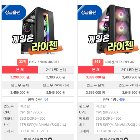
33위
34위
EXG 7700X-4070TI
라이젠/RTX RPG07
본 체
24″ LED 본체
본 체
24″ LED 본
3,299,000 원
3,388,900 원
3,399,000 원
3,488,900 
윈도우 본체
윈도우 24″패키지
윈도우 본체
윈도우 24″패
3,459,000 원
3,548,900 원
3,559,000 원
3,648,900 
판매수량 :
84
판매수량 :
489
윈도우
미포함
윈도우
미포함
CPU
라이젠7 7700X
CPU
라이젠9 7950X
메모리
32G DDR5-4800
메모리
32G DDR5-4800
하드
1TB SSD[M.2/NVMe/SK하이닉...
하드
1TB SSD[M.2/NVMe/SK하이닉
그래픽
RTX4070 TI 12GB
그래픽
RTX 4070 12GB
제품 이용후기
제품 이용후기