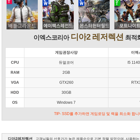
디아2 레저렉션
이엑스코리아
최적화
게임권장사양
이엑
CPU
듀얼코어
I5 114
RAM
2GB
VGA
GTX260
RTX3
HDD
30GB
OS
Windows 7
TIP- SSD를 추가하면 게임로딩 및 렉을 최소화 합니
디아2레저렉션
고객님들의 선호가가 높은 제품순으로 기본 정렬 되었으며, 사용하는