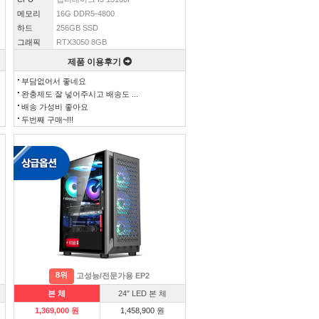
메모리
16G DDR5-4800
하드
256GB SSD
그래픽
RTX3050 8GB
제품 이용후기
부담없어서 좋네요
완충제도 잘 넣어주시고 배송도 ...
배송 가성비 좋아요
두번째 구매~!!!
8위
고성능/전문가용 EP2
본 체
24″ LED 본 체
1,369,000 원
1,458,900 원