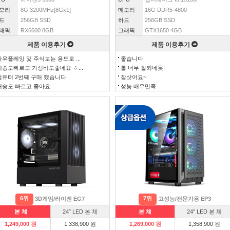
모리
8G 3200MHz[8Gx1]
메모리
16G DDR5-4800
드
256GB SSD
하드
256GB SSD
래픽
RX6600 8GB
그래픽
GTX1650 4GB
제품 이용후기
제품 이용후기
와우플레잉 및 주식보는 용도로 ...
좋습니다
배송도빠르고 가성비도좋네요 ㅎ...
롤 너무 잘되네욧!
컴퓨터 2번째 구매 했습니다
잘삿어요~
배송도 빠르고 좋아요
성능 매우만족
6위
7위
3D게임/라이젠 EG7
고성능/전문가용 EP3
본 체
24″ LED 본 체
본 체
24″ LED 본 체
1,249,000 원
1,338,900 원
1,269,000 원
1,358,900 원