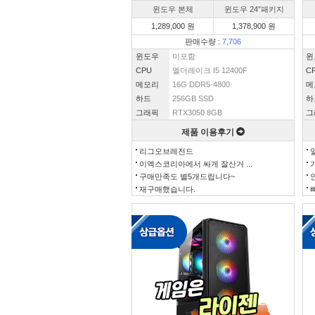
윈도우 본체
윈도우 24″패키지
1,289,000 원
1,378,900 원
판매수량 :
7,706
윈도우
미포함
윈
CPU
엘더레이크 I5 12400F
C
메모리
16G DDR5-4800
메
하드
256GB SSD
하
그래픽
RTX3050 8GB
그
제품 이용후기
리그오브레전드
이엑스코리아에서 싸게 잘산거 ...
구매만족도 별5개드립니다~
재구매했습니다.