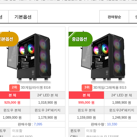
션
기본옵션
판매량순
2위
3위
3D게임/라이젠 EG8
3D게임/그래픽용 EG3
본 체
24″ LED 본 체
본 체
24″ LED 본 체
929,000 원
1,018,900 원
999,000 원
1,088,900 원
윈도우 본체
윈도우 24″패키지
윈도우 본체
윈도우24″패키지
1,089,000 원
1,178,900 원
1,159,000 원
1,248,900 원
판매수량 :
7,095
판매수량 :
10,330
도우
미포함
윈도우
미포함
PU
라이젠5 5600
CPU
랩터레이크 I3 13100F