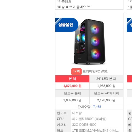
만족해요
배송 빠르고 좋네요 ^^
17위
프리미엄PC WS1
본 체
24″ LED 본 체
1,879,000 원
1,968,900 원
윈도우 본체
윈도우 24″패키지
2,039,000 원
2,128,900 원
판매수량 :
7,468
윈도우
미포함
윈
CPU
라이젠5 7500F (라파엘)
C
메모리
32G DDR5-4800
메
하드
1TB SSD[M.2/NVMe/SK하이닉...
하