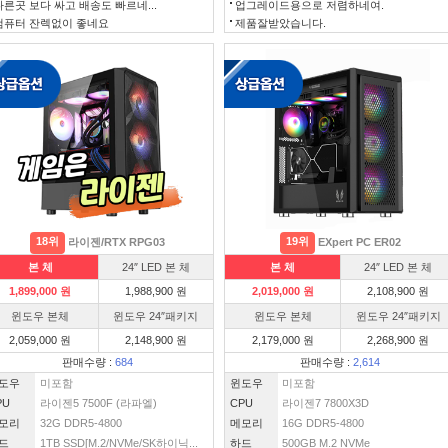
다른곳 보다 싸고 배송도 빠르네...
업그레이드용으로 저렴하네여.
컴퓨터 잔렉없이 좋네요
제품잘받았습니다.
18위
19위
라이젠/RTX RPG03
EXpert PC ER02
본 체
24″ LED 본 체
본 체
24″ LED 본 체
1,899,000 원
1,988,900 원
2,019,000 원
2,108,900 원
윈도우 본체
윈도우 24″패키지
윈도우 본체
윈도우 24″패키지
2,059,000 원
2,148,900 원
2,179,000 원
2,268,900 원
판매수량 :
684
판매수량 :
2,614
도우
미포함
윈도우
미포함
PU
라이젠5 7500F (라파엘)
CPU
라이젠7 7800X3D
모리
32G DDR5-4800
메모리
16G DDR5-4800
드
1TB SSD[M.2/NVMe/SK하이닉...
하드
500GB M.2 NVMe