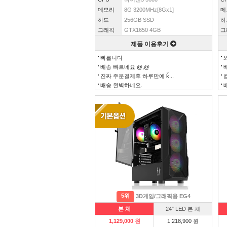
메모리
8G 3200MHz[8Gx1]
메
하드
256GB SSD
하
그래픽
GTX1650 4GB
그
제품 이용후기
빠릅니다
배송 빠르네요 @,@
진짜 주문결제후 하루만에 ǩ...
배송 완벽하네요.
5위
3D게임/그래픽용 EG4
본 체
24″ LED 본 체
1,129,000 원
1,218,900 원