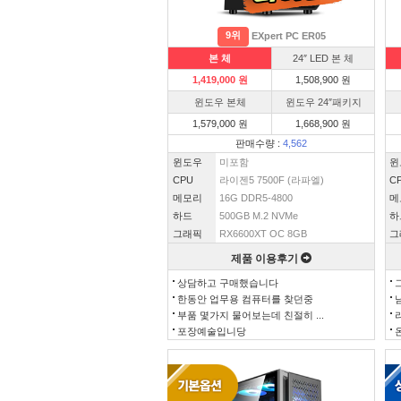
9위
EXpert PC ER05
본 체
24″ LED 본 체
1,419,000 원
1,508,900 원
윈도우 본체
윈도우 24″패키지
1,579,000 원
1,668,900 원
판매수량 :
4,562
윈도우
미포함
윈
CPU
라이젠5 7500F (라파엘)
C
메모리
16G DDR5-4800
메
하드
500GB M.2 NVMe
하
그래픽
RX6600XT OC 8GB
그
제품 이용후기
상담하고 구매했습니다
한동안 업무용 컴퓨터를 찾던중
부품 몇가지 물어보는데 친절히 ...
포장예술입니당