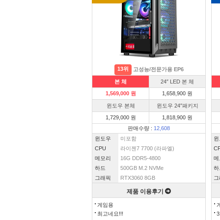
13위
고성능/전문가용 EP6
본 체
24″ LED 본 체
1,569,000 원
1,658,900 원
윈도우 본체
윈도우 24″패키지
1,729,000 원
1,818,900 원
판매수량 :
12,608
윈도우
미포함
윈
CPU
라이젠7 7700 (라파엘)
C
메모리
16G DDR5-4800
메
하드
500GB M.2 NVMe
하
그래픽
RTX3060 8GB
그
제품 이용후기
게임용
최고네요!!!