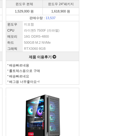
윈도우 본체
윈도우 24″패키지
1,529,000 원
1,618,900 원
판매수량 :
13,537
윈도우
미포함
CPU
라이젠5 7500F (라파엘)
메모리
16G DDR5-4800
하드
500GB M.2 NVMe
그래픽
RTX3060 8GB
제품 이용후기
배송빠르네용
롤토체스용으로 구매
배송빠르네요
배그용 너무좋아요~!