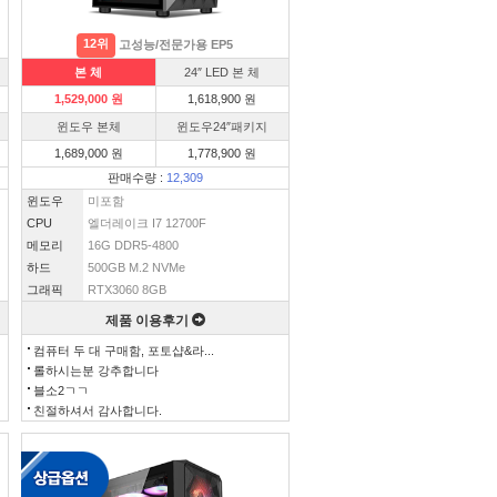
12위
고성능/전문가용 EP5
본 체
24″ LED 본 체
1,529,000 원
1,618,900 원
윈도우 본체
윈도우24″패키지
1,689,000 원
1,778,900 원
판매수량 :
12,309
윈도우
미포함
CPU
엘더레이크 I7 12700F
메모리
16G DDR5-4800
하드
500GB M.2 NVMe
그래픽
RTX3060 8GB
제품 이용후기
컴퓨터 두 대 구매함, 포토샵&라...
롤하시는분 강추합니다
블소2ㄱㄱ
친절하셔서 감사합니다.