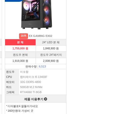
16위
EX GAMING EX02
본 체
24″ LED 본 체
1,759,000 원
1,848,900 원
윈도우 본체
윈도우 24″패키지
1,919,000 원
2,008,900 원
판매수량 :
6,513
윈도우
미포함
CPU
랩터레이크 I5 13400F
메모리
32G DDR5-4800
하드
500GB M.2 NVMe
그래픽
RTX4060 TI 8GB
제품 이용후기
디아블로4 잘돌아가네요
160만원대 가성비 굿