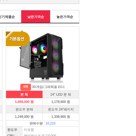
인기제품순
낮은가격순
높은가격순
4위
3D게임/그래픽용 EG1
본 체
24″ LED 본 체
1,089,000 원
1,178,900 원
윈도우 본체
윈도우 24″패키지
1,249,000 원
1,338,900 원
판매수량 :
10,215
윈도우
미포함
CPU
랩터레이크 I3 13100F