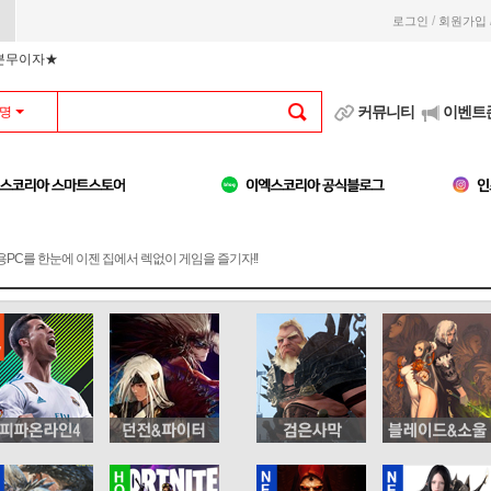
/
로그인
회원가입
부분무이자★
커뮤니티
이벤트
명
용PC를 한눈에 이젠 집에서 렉없이 게임을 즐기자!!