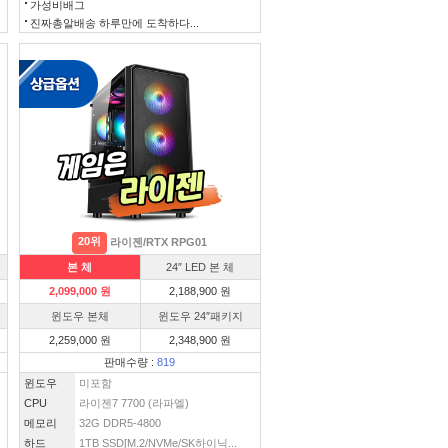
가성비배그
진짜총알배송 하루만에 도착하다...
20위
라이젠/RTX RPG01
본 체
24″ LED 본 체
2,099,000 원
2,188,900 원
윈도우 본체
윈도우 24″패키지
2,259,000 원
2,348,900 원
판매수량 :
819
윈도우
미포함
CPU
라이젠7 7700 (라파엘)
메모리
32G DDR5-4800
하드
1TB SSD[M.2/NVMe/SK하이닉...