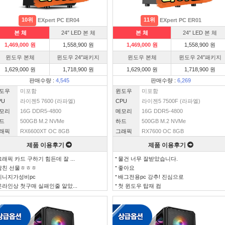
10위
11위
EXpert PC ER04
EXpert PC ER01
본 체
24″ LED 본 체
본 체
24″ LED 본 체
1,469,000 원
1,558,900 원
1,469,000 원
1,558,900 원
윈도우 본체
윈도우 24″패키지
윈도우 본체
윈도우 24″패키지
1,629,000 원
1,718,900 원
1,629,000 원
1,718,900 원
판매수량 :
4,545
판매수량 :
6,269
도우
미포함
윈도우
미포함
PU
라이젠5 7600 (라파엘)
CPU
라이젠5 7500F (라파엘)
모리
16G DDR5-4800
메모리
16G DDR5-4800
드
500GB M.2 NVMe
하드
500GB M.2 NVMe
래픽
RX6600XT OC 8GB
그래픽
RX7600 OC 8GB
제품 이용후기
제품 이용후기
그래픽 카드 구하기 힘든데 잘 ...
물건 너무 잘받았습니다.
남친 선물ㅎㅎㅎ
좋아요
리니지가성비pc
배그전용pc 강추! 진심으로
온라인상 첫구매 실패인줄 알았...
첫 윈도우 탑재 컴