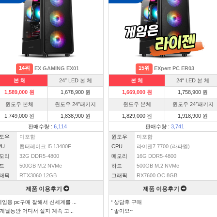
14위
15위
EX GAMING EX01
EXpert PC ER03
본 체
24″ LED 본 체
본 체
24″ LED 본 체
1,589,000 원
1,678,900 원
1,669,000 원
1,758,900 원
윈도우 본체
윈도우 24″패키지
윈도우 본체
윈도우 24″패키지
1,749,000 원
1,838,900 원
1,829,000 원
1,918,900 원
판매수량 :
6,114
판매수량 :
3,741
도우
미포함
윈도우
미포함
PU
랩터레이크 I5 13400F
CPU
라이젠7 7700 (라파엘)
모리
32G DDR5-4800
메모리
16G DDR5-4800
드
500GB M.2 NVMe
하드
500GB M.2 NVMe
래픽
RTX3060 12GB
그래픽
RX7600 OC 8GB
제품 이용후기
제품 이용후기
게임용 pc구매 잘해서 신세계를 ...
상담후 구매
3개월동안 어디서 살지 계속 고...
좋아요~