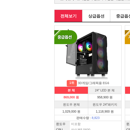
전체보기
상급옵션
중급옵
1위
3D게임/그래픽용 EG6
본 체
24″ LED 본 체
869,000 원
958,900 원
윈도우 본체
윈도우 24″패키지
1,029,000 원
1,118,900 원
판매수량 :
8,823
윈도우
미포함
윈
CPU
라이젠5 5600
C