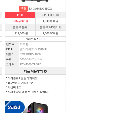
12위
EX GAMING EX02
본 체
24″ LED 본 체
1,759,000 원
1,848,900 원
윈도우 본체
윈도우 24″패키지
1,919,000 원
2,008,900 원
판매수량 :
6,513
윈도우
미포함
CPU
랩터레이크 I5 13400F
메모리
32G DDR5-4800
하드
500GB M.2 NVMe
그래픽
RTX4060 TI 8GB
제품 이용후기
디아블로4 잘돌아가네요
160만원대 가성비 굿
가성비배그
진짜총알배송 하루만에 도착하다...