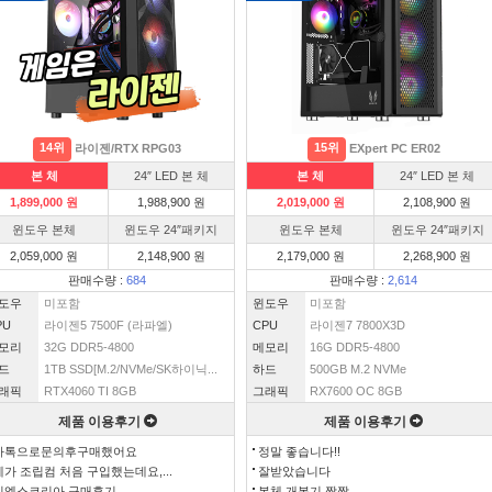
14위
15위
라이젠/RTX RPG03
EXpert PC ER02
본 체
24″ LED 본 체
본 체
24″ LED 본 체
1,899,000 원
1,988,900 원
2,019,000 원
2,108,900 원
윈도우 본체
윈도우 24″패키지
윈도우 본체
윈도우 24″패키지
2,059,000 원
2,148,900 원
2,179,000 원
2,268,900 원
판매수량 :
684
판매수량 :
2,614
도우
미포함
윈도우
미포함
PU
라이젠5 7500F (라파엘)
CPU
라이젠7 7800X3D
모리
32G DDR5-4800
메모리
16G DDR5-4800
드
1TB SSD[M.2/NVMe/SK하이닉...
하드
500GB M.2 NVMe
래픽
RTX4060 TI 8GB
그래픽
RX7600 OC 8GB
제품 이용후기
제품 이용후기
카톡으로문의후구매했어요
정말 좋습니다!!
제가 조립컴 처음 구입했는데요,...
잘받았습니다
이엑스코리아 구매후기
본체 개봉기 짱짱