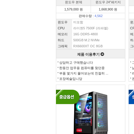
윈도우 본체
윈도우 24″패키지
1,579,000 원
1,668,900 원
판매수량 :
4,562
윈도우
미포함
윈
CPU
라이젠5 7500F (라파엘)
C
메모리
16G DDR5-4800
메
하드
500GB M.2 NVMe
하
그래픽
RX6600XT OC 8GB
그
제품 이용후기
상담하고 구매했습니다
한동안 업무용 컴퓨터를 찾던중
부품 몇가지 물어보는데 친절히 ...
포장예술입니당