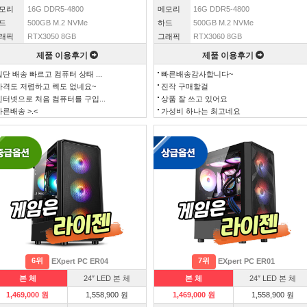
모리
16G DDR5-4800
메모리
16G DDR5-4800
드
500GB M.2 NVMe
하드
500GB M.2 NVMe
래픽
RTX3050 8GB
그래픽
RTX3060 8GB
제품 이용후기
제품 이용후기
일단 배송 빠르고 컴퓨터 상태 ...
빠른배송감사합니다~
가격도 저렴하고 렉도 없네요~
진작 구매할걸
인터넷으로 처음 컴퓨터를 구입...
상품 잘 쓰고 있어요
빠른배송 >.<
가성비 하나는 최고네요
6위
7위
EXpert PC ER04
EXpert PC ER01
본 체
24″ LED 본 체
본 체
24″ LED 본 체
1,469,000 원
1,558,900 원
1,469,000 원
1,558,900 원