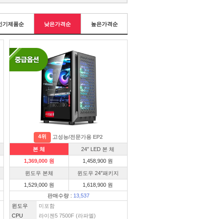
인기제품순
낮은가격순
높은가격순
4위
고성능/전문가용 EP2
본 체
24″ LED 본 체
1,369,000 원
1,458,900 원
윈도우 본체
윈도우 24″패키지
1,529,000 원
1,618,900 원
판매수량 :
13,537
윈도우
미포함
CPU
라이젠5 7500F (라파엘)