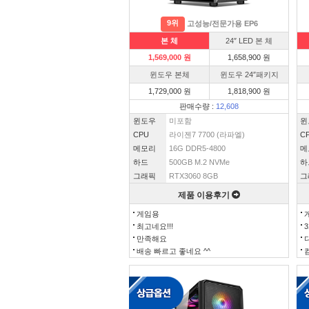
9위
고성능/전문가용 EP6
본 체
24″ LED 본 체
1,569,000 원
1,658,900 원
윈도우 본체
윈도우 24″패키지
1,729,000 원
1,818,900 원
판매수량 :
12,608
윈도우
미포함
윈
CPU
라이젠7 7700 (라파엘)
C
메모리
16G DDR5-4800
메
하드
500GB M.2 NVMe
하
그래픽
RTX3060 8GB
그
제품 이용후기
게임용
최고네요!!!
만족해요
배송 빠르고 좋네요 ^^