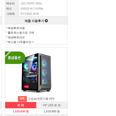
메모리
16G DDR5-4800
하드
500GB M.2 NVMe
그래픽
RTX3060 8GB
제품 이용후기
배송빠르네용
롤토체스용으로 구매
배송빠르네요
배그용 너무좋아요~!
8위
고성능/전문가용 EP5
본 체
24″ LED 본 체
1,529,000 원
1,618,900 원