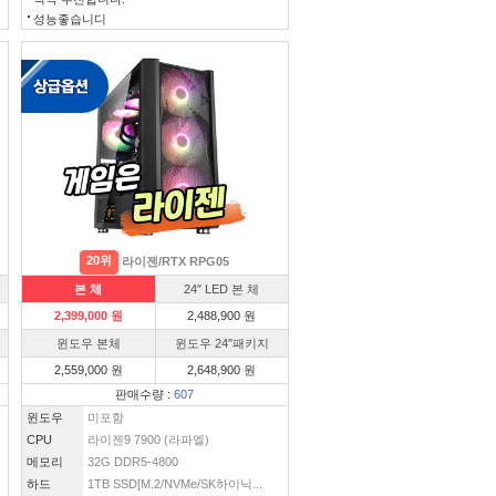
성능좋습니디
20위
라이젠/RTX RPG05
본 체
24″ LED 본 체
2,399,000 원
2,488,900 원
윈도우 본체
윈도우 24″패키지
2,559,000 원
2,648,900 원
판매수량 :
607
윈도우
미포함
CPU
라이젠9 7900 (라파엘)
메모리
32G DDR5-4800
하드
1TB SSD[M.2/NVMe/SK하이닉...