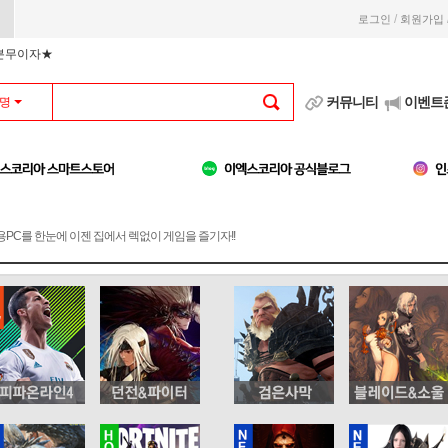
/
로그인
회원가입
부분무이자★
커뮤니티
이벤트
명
용PC를 한눈에 이젠 집에서 렉없이 게임을 즐기자!!