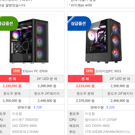
배송 잘받았습니다.
라이젠pc er02
18위
19위
EXpert PC ER06
프리미엄PC WS3
본 체
24″ LED 본 체
본 체
24″ LED 본 체
2,199,000 원
2,288,900 원
2,219,000 원
2,308,900 원
윈도우 본체
윈도우 24″패키지
윈도우 본체
윈도우 24″패키지
2,359,000 원
2,448,900 원
2,379,000 원
2,468,900 원
판매수량 :
4,728
판매수량 :
8,226
도우
미포함
윈도우
미포함
PU
라이젠7 7800X3D
CPU
랩터레이크 I7 13700F
모리
16G DDR5-4800
메모리
32G DDR5-4800
드
500GB M.2 NVMe
하드
1TB SSD[M.2/NVMe/SK하이닉...