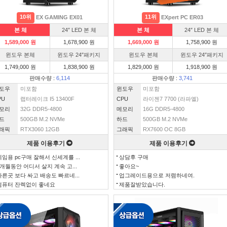
10위
11위
EX GAMING EX01
EXpert PC ER03
본 체
24″ LED 본 체
본 체
24″ LED 본 체
1,589,000 원
1,678,900 원
1,669,000 원
1,758,900 원
윈도우 본체
윈도우 24″패키지
윈도우 본체
윈도우 24″패키지
1,749,000 원
1,838,900 원
1,829,000 원
1,918,900 원
판매수량 :
6,114
판매수량 :
3,741
도우
미포함
윈도우
미포함
PU
랩터레이크 I5 13400F
CPU
라이젠7 7700 (라파엘)
모리
32G DDR5-4800
메모리
16G DDR5-4800
드
500GB M.2 NVMe
하드
500GB M.2 NVMe
래픽
RTX3060 12GB
그래픽
RX7600 OC 8GB
제품 이용후기
제품 이용후기
게임용 pc구매 잘해서 신세계를 ...
상담후 구매
3개월동안 어디서 살지 계속 고...
좋아요~
다른곳 보다 싸고 배송도 빠르네...
업그레이드용으로 저렴하네여.
컴퓨터 잔렉없이 좋네요
제품잘받았습니다.