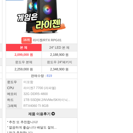
16위
라이젠/RTX RPG01
본 체
24″ LED 본 체
2,099,000 원
2,188,900 원
윈도우 본체
윈도우 24″패키지
2,259,000 원
2,348,900 원
판매수량 :
819
윈도우
미포함
CPU
라이젠7 7700 (라파엘)
메모리
32G DDR5-4800
하드
1TB SSD[M.2/NVMe/SK하이닉...
그래픽
RTX4060 TI 8GB
제품 이용후기
추천 또 추천합니다!
깔끔하게 좋습니다 배달도 잘되...
적극 추천합니다.