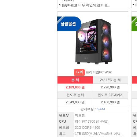
배송빠르고 너무 렉없이 잘되네...
17위
프리미엄PC WS2
본 체
24″ LED 본 체
2,189,000 원
2,278,900 원
윈도우 본체
윈도우 24″패키지
2,349,000 원
2,438,900 원
판매수량 :
6,433
윈도우
미포함
윈
CPU
라이젠7 7700 (라파엘)
C
메모리
32G DDR5-4800
메
하드
1TB SSD[M.2/NVMe/SK하이닉...
하