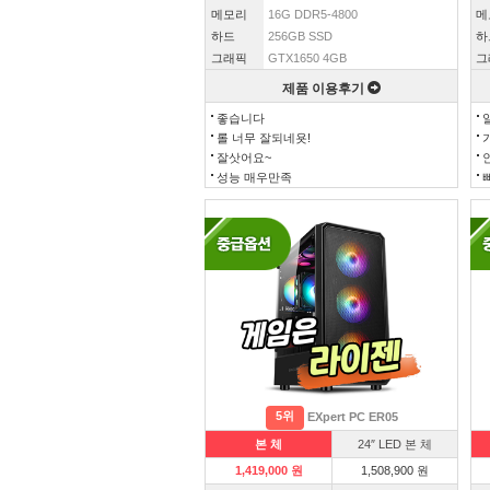
메모리
16G DDR5-4800
메
하드
256GB SSD
하
그래픽
GTX1650 4GB
그
제품 이용후기
좋습니다
롤 너무 잘되네욧!
잘삿어요~
성능 매우만족
5위
EXpert PC ER05
본 체
24″ LED 본 체
1,419,000 원
1,508,900 원