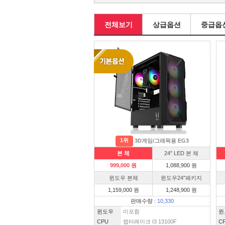
전체보기
상급옵션
중급옵
1위
3D게임/그래픽용 EG3
본 체
24″ LED 본 체
999,000 원
1,088,900 원
윈도우 본체
윈도우24″패키지
1,159,000 원
1,248,900 원
판매수량 :
10,330
윈도우
미포함
윈
CPU
랩터레이크 I3 13100F
C