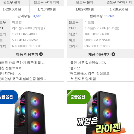
윈도우 본체
윈도우 24″패키지
윈도우 본체
윈도우 24″패키지
1,629,000 원
1,718,900 원
1,629,000 원
1,718,900 원
판매수량 :
4,545
판매수량 :
6,269
도우
미포함
윈도우
미포함
PU
라이젠5 7600 (라파엘)
CPU
라이젠5 7500F (라파엘)
모리
16G DDR5-4800
메모리
16G DDR5-4800
드
500GB M.2 NVMe
하드
500GB M.2 NVMe
래픽
RX6600XT OC 8GB
그래픽
RX7600 OC 8GB
제품 이용후기
제품 이용후기
그래픽 카드 구하기 힘든데 잘 ...
물건 너무 잘받았습니다.
남친 선물ㅎㅎㅎ
좋아요
리니지가성비pc
배그전용pc 강추! 진심으로
온라인상 첫구매 실패인줄 알았...
첫 윈도우 탑재 컴