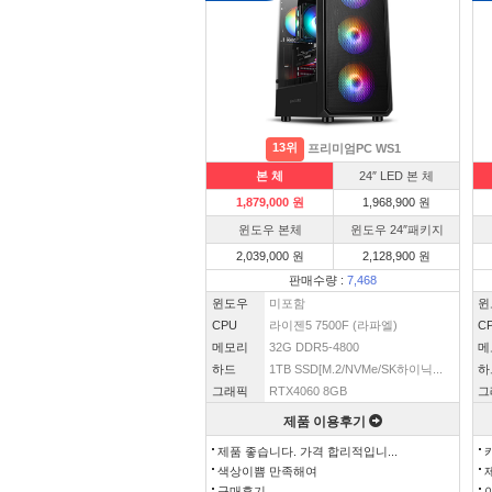
13위
프리미엄PC WS1
본 체
24″ LED 본 체
1,879,000 원
1,968,900 원
윈도우 본체
윈도우 24″패키지
2,039,000 원
2,128,900 원
판매수량 :
7,468
윈도우
미포함
윈
CPU
라이젠5 7500F (라파엘)
C
메모리
32G DDR5-4800
메
하드
1TB SSD[M.2/NVMe/SK하이닉...
하
그래픽
RTX4060 8GB
그
제품 이용후기
제품 좋습니다. 가격 합리적입니...
색상이쁨 만족해여
구매후기