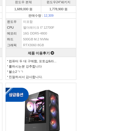
윈도우 본체
윈도우24″패키지
1,689,000 원
1,778,900 원
판매수량 :
12,309
윈도우
미포함
CPU
엘더레이크 I7 12700F
메모리
16G DDR5-4800
하드
500GB M.2 NVMe
그래픽
RTX3060 8GB
제품 이용후기
컴퓨터 두 대 구매함, 포토샵&라...
롤하시는분 강추합니다
블소2ㄱㄱ
친절하셔서 감사합니다.