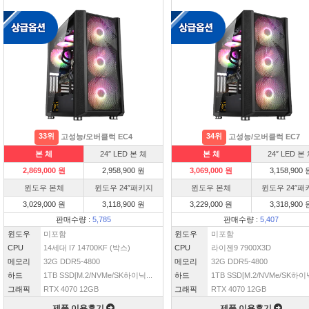
33위
34위
고성능/오버클럭 EC4
고성능/오버클럭 EC7
본 체
24″ LED 본 체
본 체
24″ LED 본
2,869,000 원
2,958,900 원
3,069,000 원
3,158,900 
윈도우 본체
윈도우 24″패키지
윈도우 본체
윈도우 24″패
3,029,000 원
3,118,900 원
3,229,000 원
3,318,900 
판매수량 :
5,785
판매수량 :
5,407
윈도우
미포함
윈도우
미포함
CPU
14세대 I7 14700KF (박스)
CPU
라이젠9 7900X3D
메모리
32G DDR5-4800
메모리
32G DDR5-4800
하드
1TB SSD[M.2/NVMe/SK하이닉...
하드
1TB SSD[M.2/NVMe/SK하이닉
그래픽
RTX 4070 12GB
그래픽
RTX 4070 12GB
제품 이용후기
제품 이용후기