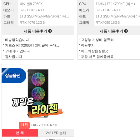
CPU
라이젠9 7950X
CPU
14세대 I7 14700KF (박스)
메모리
32G DDR5-4800
메모리
32G DDR5-4800
하드
1TB SSD[M.2/NVMe/SK하이닉...
하드
1TB SSD[M.2/NVMe/SK하이닉
그래픽
RTX 4070 12GB
그래픽
RTX4080 16GB
제품 이용후기
제품 이용후기
배송받았습니다
고성능 가성비 컴퓨터 !!!!
지포스 RTX2080TI 고민끝에 구매...
이용후기
구매 후기입니다.
배그최상옵실행굿!!
감사합니다
포장 너무 맘에들어요
41위
EXG 7950X-4090
본 체
24″ LED 본체