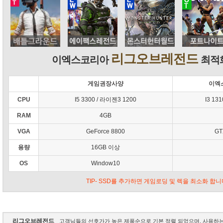
리그오브레전드
이엑스코리아
최적화
게임권장사양
이엑
CPU
I5 3300 / 라이젠3 1200
I3 13
RAM
4GB
VGA
GeForce 8800
GT
용량
16GB 이상
OS
Window10
TIP- SSD를 추가하면 게임로딩 및 렉을 최소화 합니
리그오브레전드
고객님들의 선호가가 높은 제품순으로 기본 정렬 되었으며, 사용하는