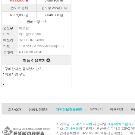
6,799,000 원
6,888,900 원
윈도우 본체
윈도우 24″패키지
6,959,000 원
7,048,900 원
판매수량 :
46
윈도우
미포함
CPU
라이젠9 7950X
메모리
32G DDR5-4800
하드
1TB SSD[M.2/NVMe/SK하이닉...
그래픽
RTX4090 24GB
제품 이용후기
구매한지는 좀지났지만./...
최고사양 구입
회사소개
상품입점문의
개인정보취급방침
커뮤니티
이용약관
공
사이트명 :
이엑스코리아
사업자명 :
(유)이엑스컴퓨터
주소 :
본사공장
광주광역시 광산구 상무대로 529-2 
사업자등록번호 : 422-88-01610 통신판매업신고 : 제 