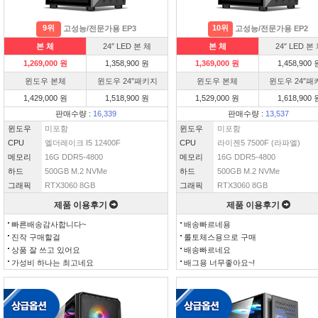
9위
10위
고성능/전문가용 EP3
고성능/전문가용 EP2
본 체
24″ LED 본 체
본 체
24″ LED 본
1,269,000 원
1,358,900 원
1,369,000 원
1,458,900 
윈도우 본체
윈도우 24″패키지
윈도우 본체
윈도우 24″패
1,429,000 원
1,518,900 원
1,529,000 원
1,618,900 
판매수량 :
16,339
판매수량 :
13,537
윈도우
미포함
윈도우
미포함
CPU
엘더레이크 I5 12400F
CPU
라이젠5 7500F (라파엘)
메모리
16G DDR5-4800
메모리
16G DDR5-4800
하드
500GB M.2 NVMe
하드
500GB M.2 NVMe
그래픽
RTX3060 8GB
그래픽
RTX3060 8GB
제품 이용후기
제품 이용후기
빠른배송감사합니다~
배송빠르네용
진작 구매할걸
롤토체스용으로 구매
상품 잘 쓰고 있어요
배송빠르네요
가성비 하나는 최고네요
배그용 너무좋아요~!