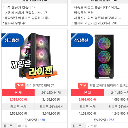
너무 잘산거 같습니다.
배송도 빠르고 좋습니다^^ 여기...
더운데 야외가 왠말입니까.....?
방송용컴 추천!!
생각햇던 이상으로 깔끔하고 좋...
지름신이 와서 컴퓨터 바꾸려고 ...
컴퓨터 수령 후~
컴퓨터 고민이면 이곳에서 구매...
37위
38위
라이젠/RTX RPG07
인텔 13세대 랩터레이크 RL
본 체
24″ LED 본 체
본 체
24″ LED 본
3,399,000 원
3,488,900 원
3,999,000 원
4,088,900 
윈도우 본체
윈도우 24″패키지
윈도우 본체
윈도우 24″패
3,559,000 원
3,648,900 원
4,159,000 원
4,248,900 
판매수량 :
489
판매수량 :
982
윈도우
미포함
윈도우
미포함