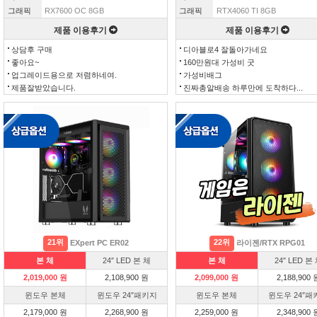
그래픽
RX7600 OC 8GB
그래픽
RTX4060 TI 8GB
제품 이용후기
제품 이용후기
상담후 구매
디아블로4 잘돌아가네요
좋아요~
160만원대 가성비 굿
업그레이드용으로 저렴하네여.
가성비배그
제품잘받았습니다.
진짜총알배송 하루만에 도착하다...
21위
22위
EXpert PC ER02
라이젠/RTX RPG01
본 체
24″ LED 본 체
본 체
24″ LED 본
2,019,000 원
2,108,900 원
2,099,000 원
2,188,900 
윈도우 본체
윈도우 24″패키지
윈도우 본체
윈도우 24″패
2,179,000 원
2,268,900 원
2,259,000 원
2,348,900 