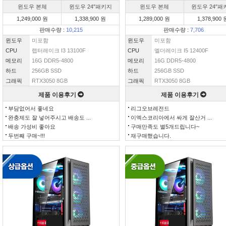
윈도우 본체
윈도우 24″패키지
윈도우 본체
윈도우 24″패
1,249,000 원
1,338,900 원
1,289,000 원
1,378,900 
판매수량 :
10,215
판매수량 :
7,706
윈도우
미포함
윈도우
미포함
CPU
랩터레이크 I3 13100F
CPU
엘더레이크 I5 12400F
메모리
16G DDR5-4800
메모리
16G DDR5-4800
하드
256GB SSD
하드
256GB SSD
그래픽
RTX3050 8GB
그래픽
RTX3050 8GB
제품 이용후기
제품 이용후기
부담없어서 좋네요
리그오브레전드
완충제도 잘 넣어주시고 배송도 ...
이엑스코리아에서 싸게 잘산거 ...
배송 가성비 좋아요
구매만족도 별5개드립니다~
두번째 구매~!!!
재구매했습니다.