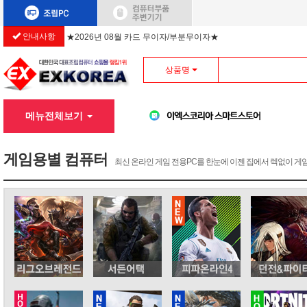
★2026년 08월 카드 무이자/부분무이자★
안내사항
상품명
메뉴전체보기
게임용별 컴퓨터
최신 온라인 게임 전용PC를 한눈에 이젠 집에서 렉없이 게임