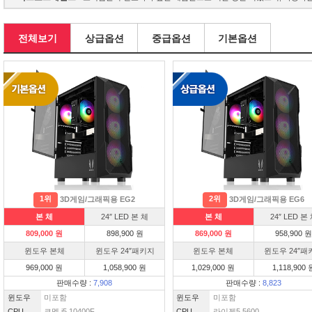
전체보기
상급옵션
중급옵션
기본옵션
1위
2위
3D게임/그래픽용 EG2
3D게임/그래픽용 EG6
본 체
24″ LED 본 체
본 체
24″ LED 본
809,000 원
898,900 원
869,000 원
958,900 원
윈도우 본체
윈도우 24″패키지
윈도우 본체
윈도우 24″패
969,000 원
1,058,900 원
1,029,000 원
1,118,900 
판매수량 :
7,908
판매수량 :
8,823
윈도우
미포함
윈도우
미포함
CPU
코멧 i5 10400F
CPU
라이젠5 5600