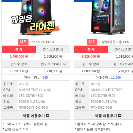
13위
14위
EXpert PC ER04
고성능/전문가용 EP5
본 체
24″ LED 본 체
본 체
24″ LED 본
1,469,000 원
1,558,900 원
1,529,000 원
1,618,900 
윈도우 본체
윈도우 24″패키지
윈도우 본체
윈도우24″패
1,629,000 원
1,718,900 원
1,689,000 원
1,778,900 
판매수량 :
4,545
판매수량 :
12,309
윈도우
미포함
윈도우
미포함
CPU
라이젠5 7600 (라파엘)
CPU
엘더레이크 I7 12700F
메모리
16G DDR5-4800
메모리
16G DDR5-4800
하드
500GB M.2 NVMe
하드
500GB M.2 NVMe
그래픽
RX6600XT OC 8GB
그래픽
RTX3060 8GB
제품 이용후기
제품 이용후기
그래픽 카드 구하기 힘든데 잘 ...
컴퓨터 두 대 구매함, 포토샵&라...
남친 선물ㅎㅎㅎ
롤하시는분 강추합니다