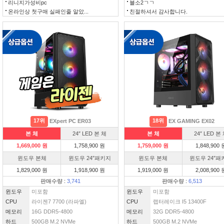
리니지가성비pc
블소2ㄱㄱ
온라인상 첫구매 실패인줄 알았...
친절하셔서 감사합니다.
17위
18위
EXpert PC ER03
EX GAMING EX02
본 체
24″ LED 본 체
본 체
24″ LED 본
1,669,000 원
1,758,900 원
1,759,000 원
1,848,900 
윈도우 본체
윈도우 24″패키지
윈도우 본체
윈도우 24″패
1,829,000 원
1,918,900 원
1,919,000 원
2,008,900 
판매수량 :
3,741
판매수량 :
6,513
윈도우
미포함
윈도우
미포함
CPU
라이젠7 7700 (라파엘)
CPU
랩터레이크 I5 13400F
메모리
16G DDR5-4800
메모리
32G DDR5-4800
하드
500GB M.2 NVMe
하드
500GB M.2 NVMe