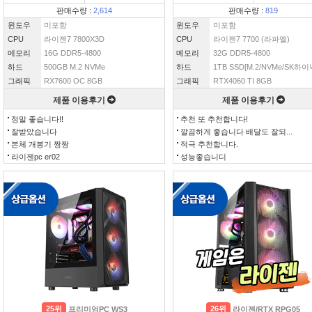
판매수량 :
2,614
판매수량 :
819
윈도우
미포함
윈도우
미포함
CPU
라이젠7 7800X3D
CPU
라이젠7 7700 (라파엘)
메모리
16G DDR5-4800
메모리
32G DDR5-4800
하드
500GB M.2 NVMe
하드
1TB SSD[M.2/NVMe/SK하이닉
그래픽
RX7600 OC 8GB
그래픽
RTX4060 TI 8GB
제품 이용후기
제품 이용후기
정말 좋습니다!!
추천 또 추천합니다!
잘받았습니다
깔끔하게 좋습니다 배달도 잘되...
본체 개봉기 짱짱
적극 추천합니다.
라이젠pc er02
성능좋습니디
25위
26위
프리미엄PC WS3
라이젠/RTX RPG05