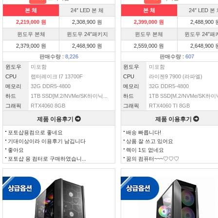
본 체
24″ LED 본 체
본 체
24″ LED 본
2,219,000 원
2,308,900 원
2,399,000 원
2,488,900 
윈도우 본체
윈도우 24″패키지
윈도우 본체
윈도우 24″패
2,379,000 원
2,468,900 원
2,559,000 원
2,648,900 
판매수량 :
8,226
판매수량 :
607
윈도우
미포함
윈도우
미포함
CPU
랩터레이크 I7 13700F
CPU
라이젠9 7900 (라파엘)
메모리
32G DDR5-4800
메모리
32G DDR5-4800
하드
1TB SSD[M.2/NVMe/SK하이닉...
하드
1TB SSD[M.2/NVMe/SK하이닉
그래픽
RTX4060 8GB
그래픽
RTX4060 TI 8GB
제품 이용후기
제품 이용후기
포토샵용컴으로 좋네요
배송 빠릅니다!
기대이상이라 이용후기 남깁니다
상품 잘 쓰고 있어요
좋아요
렉이 1도 없네요
포토샵 용 컴터로 구매하였습니...
꿈의 컴퓨터~~~♡♡♡