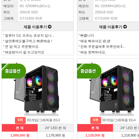
메모리
8G 3200MHz[8Gx1]
메모리
8G 3200MHz[8Gx1]
하드
256GB SSD
하드
256GB SSD
그래픽
GTX1650 4GB
그래픽
GTX1650 4GB
제품 이용후기
제품 이용후기
컴퓨터 1도 모르는 초보자 입니...
빠릅니다
설연휴에도불구하고 빠른배송 !
배송 빠르네요 @,@
큰 맘 먹고 주문했어요.
진짜 주문결제후 하루만에 ǩ...
배송받아서 잘 쓰고있어요
배송 완벽하네요.
5위
6위
3D게임/그래픽용 EG1
3D게임/그래픽용 EG4
본 체
24″ LED 본 체
본 체
24″ LED 본
1,089,000 원
1,178,900 원
1,129,000 원
1,218,900 