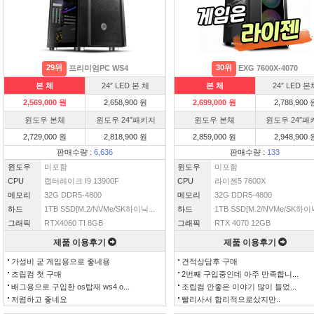
29위
30위
프리미엄PC WS4
EXG 7600X-4070
본 체
24″ LED 본 체
본 체
24″ LED 본
2,569,000 원
2,658,900 원
2,699,000 원
2,788,900 
윈도우 본체
윈도우 24″패키지
윈도우 본체
윈도우 24″패
2,729,000 원
2,818,900 원
2,859,000 원
2,948,900 
판매수량 :
6,636
판매수량 :
133
윈도우
미포함
윈도우
미포함
CPU
랩터레이크 I9 13900F
CPU
라이젠5 7600X
메모리
32G DDR5-4800
메모리
32G DDR5-4800
하드
1TB SSD[M.2/NVMe/SK하이닉...
하드
1TB SSD[M.2/NVMe/SK하이닉
그래픽
RTX4060 TI 8GB
그래픽
RTX 4070 12GB
제품 이용후기
제품 이용후기
가성비 굳 게임용으로 좋네용
견적상담후 구매
조립컴 첫 구매
2번째 구입중인데 아주 만족합니...
배그용으로 구입한 os탑재 ws4 o...
조립컴 안좋은 이야기 많이 들었...
저렴하고 좋네요
빨리사서 합리적으로샀지만..